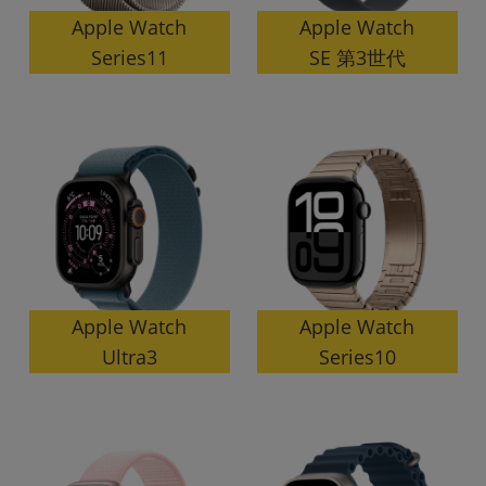
「iPhone」「Xperia」「Galaxy」など
Apple Watch
Apple Watch
メーカー
SE 第3世代
Series11
製造、販売メーカーの絞り込み
「Apple」「SONY」「SHARP」など
機能・特徴
商品の搭載機能による絞り込み
「5G対応」「防水」「ワンセグ」など
ドライブ
ドライブの絞り込み
ランク
商品状態の絞り込み
「新品」「未使用」「中古」など
Apple Watch
Apple Watch
CPU
Series10
Ultra3
CPUの絞り込み
OS
OSの絞り込み
メモリ