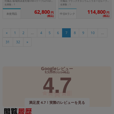
プ】
プ(M)】
付属品: 箱/磁気高速充電USB-Cケーブル(1m)/アンカーブルースポーツループ/マニュアル
付属品: ブラックチタニウムミラネーゼループ(M)
在庫数：1
在庫数：1
114,800
62,800
円
円
未使用品
中古Aランク
(税込)
(税込)
«
1
2
...
4
5
6
7
8
9
10
...
31
32
»
Google
レビュー
4.7
9,520件
(12/24時点)
満足度 4.7！実際のレビューを見る