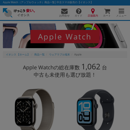
Apple Watch（アップルウォッチ）商品一覧│中古スマホ販売の【イオシス】
お問合せ
店舗案内
メニュー
ガイド
カート
Apple Watch
かんたんパソコン検索に切り替える
イオシス 【ホーム】
商品一覧
ウェアラブル端末
Apple
1,062
フリーワード
Apple Watchの総在庫数
台
中古も未使用も選び放題！
除外ワード
人気の検索ワード：
Let's note
EliteBook
MacBook
カテゴリー
商品ジャンルの絞り込み
「スマートフォン」「タブレット」など
シリーズ
商品シリーズ名・ブランド名の絞り込み。