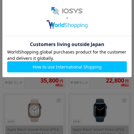
中古Aランク
中古Aランク
(税込)
(税込)
64GB
32GB
【バンド無し】Apple Watch Series9
【第2世代】Apple Watch SE 40mm
45mm GPS+Cellularモデル MRQN3
GPSモデル MXE93J/A A2722【ミッ
J/A A2984【グラファイトステンレス
ドナイトアルミニウムケース/ミッド
メーカー：Apple
メーカー：Apple
スチールケース】
ナイトスポーツバンド】
発売日： 2023/09
発売日：
-
付属品: 本体のみ
付属品: 箱/1m磁気充電ケーブル/ミッドナイトスポーツバンド(M/L)/マニュアル
在庫数：2
在庫数：2
35,800
22,800
円
円
中古Cランク
中古Bランク
(税込)
(税込)
32GB
32GB
Apple Watch Series8 41mm GPSモ
Apple Watch Series7 41mm GPSモ