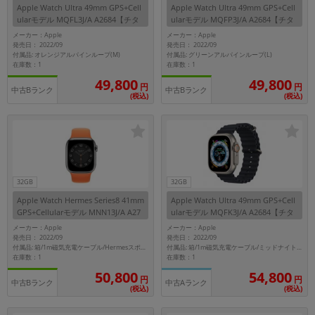
Apple Watch Ultra 49mm GPS+Cell
Apple Watch Ultra 49mm GPS+Cell
ularモデル MQFL3J/A A2684【チタ
ularモデル MQFP3J/A A2684【チタ
ニウムケース/オレンジアルパインル
ニウムケース/グリーンアルパインル
メーカー：Apple
メーカー：Apple
ープ(M)】
ープ】
発売日： 2022/09
発売日： 2022/09
付属品: オレンジアルパインループ(M)
付属品: グリーンアルパインループ(L)
在庫数：1
在庫数：1
49,800
49,800
円
円
中古Bランク
中古Bランク
(税込)
(税込)
32GB
32GB
Apple Watch Hermes Series8 41mm
Apple Watch Ultra 49mm GPS+Cell
GPS+Cellularモデル MNN13J/A A27
ularモデル MQFK3J/A A2684【チタ
73【シルバーステンレススチールケ
ニウムケース/ミッドナイトオーシャ
メーカー：Apple
メーカー：Apple
ース/Hermesスポーツバンド】
ンバンド】
発売日： 2022/09
発売日： 2022/09
付属品: 箱/1m磁気充電ケーブル/Hermesスポーツバンド/マニュアル
付属品: 箱/1m磁気充電ケーブル/ミッドナイトオーシャンバンド/マニュアル
在庫数：1
在庫数：1
50,800
54,800
円
円
中古Bランク
中古Aランク
(税込)
(税込)