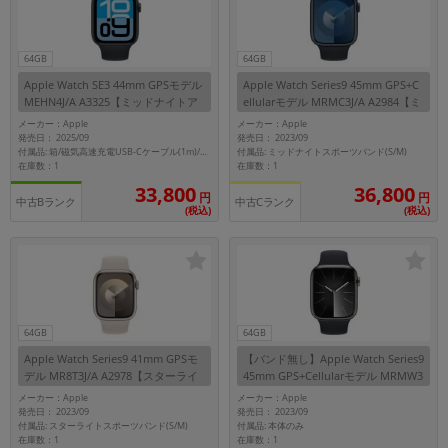
64GB
64GB
Apple Watch SE3 44mm GPSモデル
Apple Watch Series9 45mm GPS+C
MEHN4J/A A3325【ミッドナイトア
ellularモデル MRMC3J/A A2984【ミ
ルミニウムケース/ミッドナイトスポ
ッドナイトアルミニウムケース/ミッ
メーカー：Apple
メーカー：Apple
ーツバンド(S/M)】
ドナイトスポーツバンド】
発売日： 2025/09
発売日： 2023/09
付属品: ミッドナイトスポーツバンド(S/M)
付属品: 箱/磁気高速充電USB-Cケーブル(1m)/ミッドナイトスポーツバンド(S/M)/マニュアル
在庫数：1
在庫数：1
33,800
36,800
円
円
中古Bランク
中古Cランク
(税込)
(税込)
64GB
64GB
Apple Watch Series9 41mm GPSモ
【バンド無し】Apple Watch Series9
デル MR8T3J/A A2978【スターライ
45mm GPS+Cellularモデル MRMW3
トアルミニウムケース/スターライト
J/A A2984【グラファイトステンレス
メーカー：Apple
メーカー：Apple
スポーツバンド】
スチールケース】
発売日： 2023/09
発売日： 2023/09
付属品: スターライトスポーツバンド(S/M)
付属品: 本体のみ
在庫数：1
在庫数：1