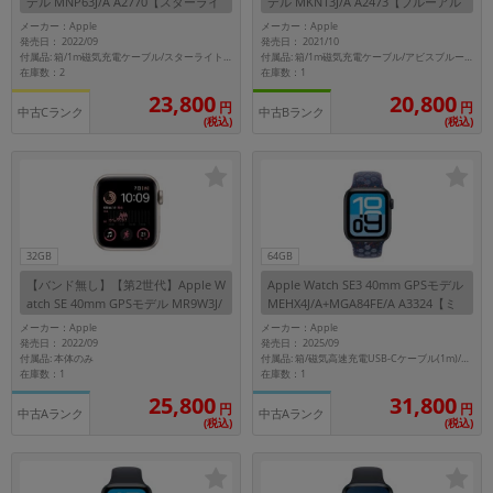
デル MNP63J/A A2770【スターライ
デル MKN13J/A A2473【ブルーアル
トアルミニウムケース/スターライト
ミニウムケース/アビスブルースポー
メーカー：Apple
メーカー：Apple
スポーツバンド】
ツバンド】
発売日： 2022/09
発売日： 2021/10
付属品: 箱/1m磁気充電ケーブル/スターライトスポーツバンド/マニュアル
付属品: 箱/1m磁気充電ケーブル/アビスブルースポーツバンド/マニュアル
在庫数：2
在庫数：1
23,800
20,800
円
円
中古Cランク
中古Bランク
(税込)
(税込)
32GB
64GB
【バンド無し】【第2世代】Apple W
Apple Watch SE3 40mm GPSモデル
atch SE 40mm GPSモデル MR9W3J/
MEHX4J/A+MGA84FE/A A3324【ミ
A A2722【スターライトアルミニウ
ッドナイトアルミニウムケース/ブル
メーカー：Apple
メーカー：Apple
ムケース】
ーリボンNikeスポーツバンド 】
発売日： 2022/09
発売日： 2025/09
付属品: 本体のみ
付属品: 箱/磁気高速充電USB-Cケーブル(1m)/ブルーリボンNikeスポーツバンド(M/L)/マニュアル
在庫数：1
在庫数：1
25,800
31,800
円
円
中古Aランク
中古Aランク
(税込)
(税込)