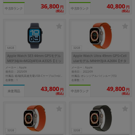
36,800
40,800
円
円
中古Bランク
中古Bランク
(税込)
(税込)
64GB
32GB
Apple Watch SE3 44mm GPSモデル
Apple Watch Ultra 49mm GPS+Cell
MEP34J/A+MGDJ4FE/A A3325【ミッ
ularモデル MNHH3J/A A2684【チタ
ドナイトアルミニウムケース/ネイビ
ニウムケース/オレンジアルパインル
メーカー：Apple
メーカー：Apple
ーマグネティックリンク(M/L)】
ープ】
発売日： 2025/09
発売日： 2022/09
付属品: オレンジアルパインループ(S)
付属品: 箱/磁気高速充電USB-Cケーブル(1m)/ネイビーマグネティックリンク(M/L)/マニュアル
在庫数：1
在庫数：1
43,800
49,800
円
円
未使用品
中古Bランク
(税込)
(税込)
32GB
32GB