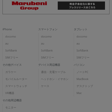
iPhone
スマートフォン
タブレット
docomo
docomo
docomo
au
au
au
SoftBank
SoftBank
SoftBank
SIMフリー
SIMフリー
SIMフリー
その他デバイス
デバイス周辺機器
パソコン
ガラケー
通信・充電ケーブル
ノートPC
モバイルルーター
ヘッドホン・イヤホン
MacBook
スマートウォッチ
ケース
デスクトップ
VR機器
Mac
その他周辺機器
モニター