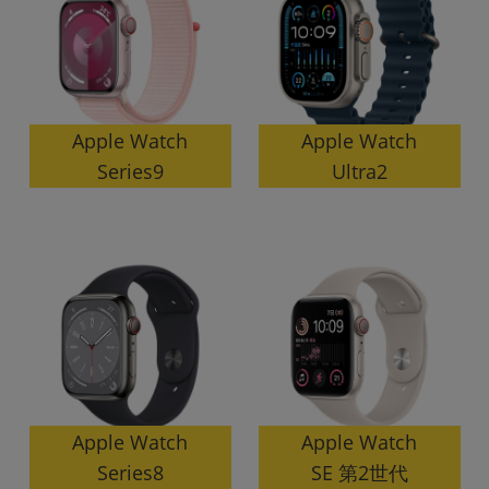
~
容量
~
Apple Watch
Apple Watch
Series9
Ultra2
モニタサイズ
~
価格
円 ～
円
発売日
月 から
年
Apple Watch
Apple Watch
SE 第2世代
Series8
月 まで
年