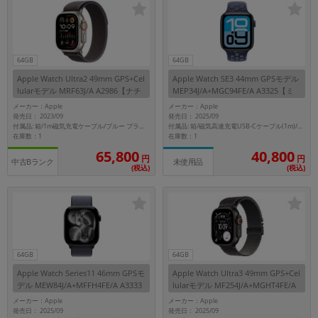
64GB
64GB
Apple Watch Ultra2 49mm GPS+Cel
Apple Watch SE3 44mm GPSモデル
lularモデル MRF63J/A A2986【ナチ
MEP34J/A+MGC94FE/A A3325【ミ
ュラルチタニウムケース/ブルー ブ
ッドナイトアルミニウムケース/ブル
メーカー：Apple
メーカー：Apple
ラックトレイルループ(M/L)】
ーリボンNikeスポーツバンド(S/M)】
発売日： 2023/09
発売日： 2025/09
付属品: 箱/1m磁気充電ケーブル/ブルー ブラックトレイルループ(M/L)/マニュアル
付属品: 箱/磁気高速充電USB-Cケーブル(1m)/ブルーリボンNikeスポーツバンド(S/M)/マニュアル
在庫数：1
在庫数：1
65,800
40,800
円
円
中古Bランク
未使用品
(税込)
(税込)
64GB
64GB
Apple Watch Series11 46mm GPSモ
Apple Watch Ultra3 49mm GPS+Cel
デル MEW84J/A+MFFH4FE/A A3333
lularモデル MF254J/A+MGHT4FE/A
【ジェットブラックアルミニウムケ
A3281【ブラックチタニウムケース/
メーカー：Apple
メーカー：Apple
ース/アンカーブルースポーツルー
ブラックチタニウムミラネーゼルー
発売日： 2025/09
発売日： 2025/09