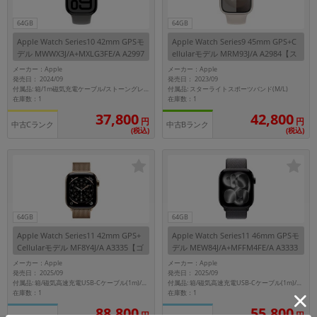
64GB
64GB
Apple Watch Series10 42mm GPSモ
Apple Watch Series9 45mm GPS+C
デル MWWX3J/A+MXLG3FE/A A2997
ellularモデル MRM93J/A A2984【ス
【ジェットブラックアルミニウムケ
ターライトアルミニウムケース/スタ
メーカー：Apple
メーカー：Apple
ース/ストーングレイスポーツバン
ーライトスポーツバンド】
発売日： 2024/09
発売日： 2023/09
ド】
付属品: スターライトスポーツバンド(M/L)
付属品: 箱/1m磁気充電ケーブル/ストーングレイスポーツバンド(S/M)/マニュアル
在庫数：1
在庫数：1
37,800
42,800
円
円
中古Cランク
中古Bランク
(税込)
(税込)
64GB
64GB
Apple Watch Series11 42mm GPS+
Apple Watch Series11 46mm GPSモ
Cellularモデル MF8Y4J/A A3335【ゴ
デル MEW84J/A+MFFM4FE/A A3333
ールドチタニウムケース/ゴールドミ
【ジェットブラックアルミニウムケ
メーカー：Apple
メーカー：Apple
ラネーゼループ】
ース/ダークグレイスポーツループ】
発売日： 2025/09
発売日： 2025/09
付属品: 箱/磁気高速充電USB-Cケーブル(1m)/ゴールドミラネーゼループ/マニュアル
付属品: 箱/磁気高速充電USB-Cケーブル(1m)/ダークグレイスポーツループ/マニュアル
在庫数：1
在庫数：1
88,800
55,800
円
円