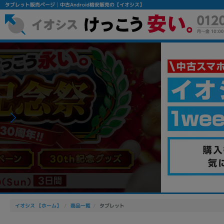
タブレット販売ページ│中古Android格安販売の【イオシス】
フリーワード
除外ワード
人気の検索ワード：
Let's note
EliteBook
MacBook
イオシス 【ホーム】
商品一覧
タブレット
シリーズ