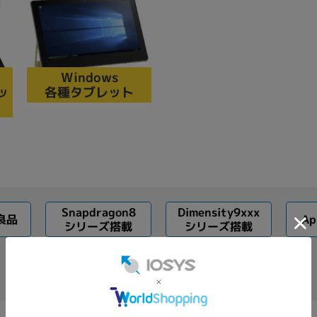
Windows
ッ
各種タブレット
Snapdragon8
Dimensity9xxx
良品
Ap
シリーズ搭載
シリーズ搭載
Apple M2搭載
Windows11搭載