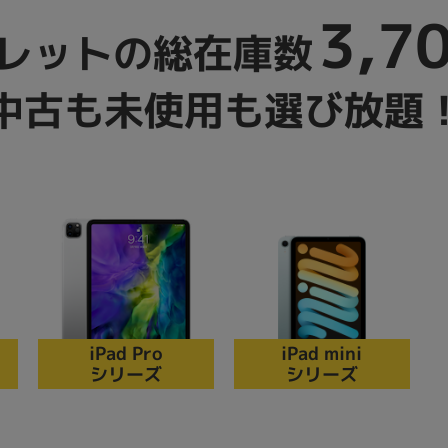
3,7
製造、販売メーカーの絞り込み
レットの総在庫数
Pana
TOSHIBA
Apple
SONY
VAIO
Asus
HP
中古も未使用も選び放題
ドライブ
ドライブの絞り込み
DVD-マルチ
BD-ROM
BD−R
DVDスーパーマルチ
その他
iPad Pro
iPad mini
シリーズ
シリーズ
CPU
CPUの絞り込み
Apple M1
Apple M2
ンク
Cランク
Ryzen 9