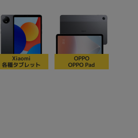
の他
Xiaomi
OPPO
各種タブレット
OPPO Pad
月 から
月 まで