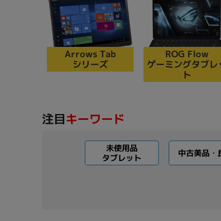
Arrows Tab
ROG Flow
シリーズ
ゲーミングタブレ
ト
注目
キーワード
未使用品
中古美品・
タブレット