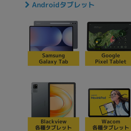
Androidタブレット
アウトレット
OS
OSの絞り込み
Chr
Win 11
Win 10
MacOS
Win 7
Win 8
Samsung
Google
Galaxy Tab
Pixel Tablet
容量
~
価格
円 ～
円
Blackview
Wacom
各種タブレット
各種タブレット