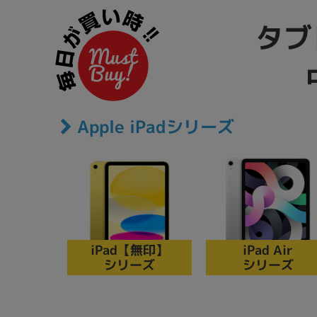
商品シリーズ名・ブランド名の絞り込み。
タブ
Let's note
dynabook
Thinkpad
LAVIE
FMV
macbook
Inspiron
aspire
Apple iPadシリーズ
機能・特徴
商品の搭載機能による絞り込み
Webカメラ内蔵
iPad【無印】
iPad Air
シリーズ
シリーズ
ランク
商品状態の絞り込み
新品/未使用
Aランク
Bラ
未使用
中古
新品