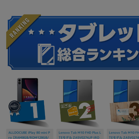
ALLDOCUBE iPlay 80 mini P
Lenovo Tab M10 FHD Plus L
Lenovo Tab M10 FH
ro【RAM8GB/ROM128GB/
TEモデル ZA5V0274JP IRO
TEモデル ZA5V0274