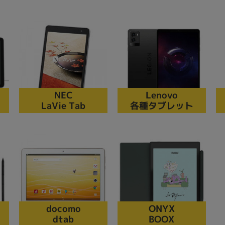
Core i7
Core i5
Core i3
そ
メモリ
~
omeOS
その他
NEC
Lenovo
LaVie Tab
各種タブレット
モニタサイズ
~
発売日
年
年
docomo
ONYX
dtab
BOOX