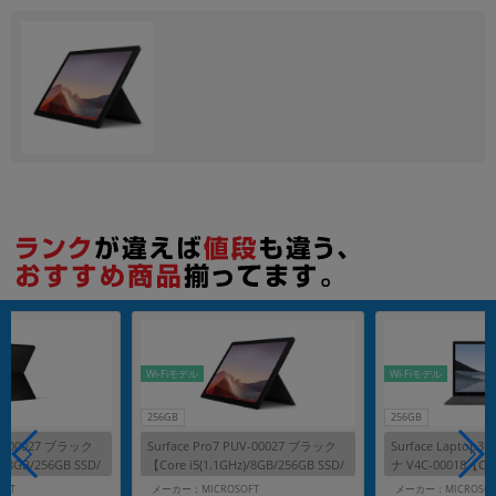
各項目のチェックボックスは「or検索」となります。
ただし機能別のみ「and検索」となります。
Wi-Fiモデル
Wi-Fiモデル
256GB
256GB
PUV-00027 ブラック
Surface Pro7 PUV-00027 ブラック
Surface Laptop
)/8GB/256GB SSD/
【Core i5(1.1GHz)/8GB/256GB SSD/
ナ V4C-00018【Core
Win11Home】
B/256GB SSD/Wi
OFT
メーカー：MICROSOFT
メーカー：MICROSOF