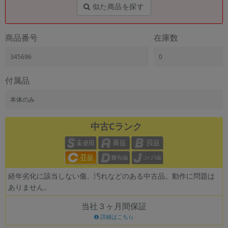
「iPhone」「Xperia」「Galaxy」など
似た商品を探す
メーカー
製造、販売メーカーの絞り込み
商品番号
在庫数
「Apple」「SONY」「SHARP」など
345696
0
機能・特徴
商品の搭載機能による絞り込み
「5G対応」「防水」「ワンセグ」など
付属品
ドライブ
本体のみ
ドライブの絞り込み
中古Cランク
ランク
商品状態の絞り込み
「新品」「未使用」「中古」など
CPU
CPUの絞り込み
経年劣化に該当しない傷、汚れなどのある中古品。動作に問題は
ありません。
OS
OSの絞り込み
当社３ヶ月間保証
詳細はこちら
メモリ