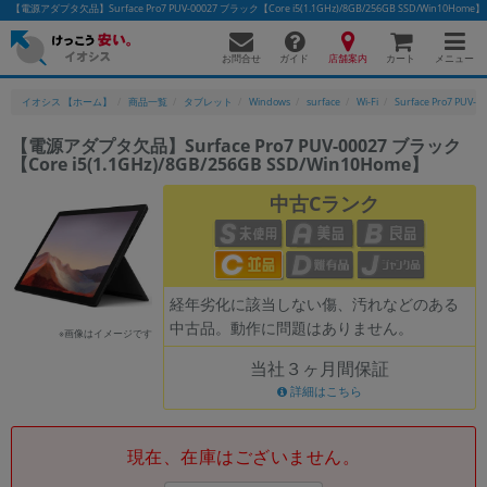
【電源アダプタ欠品】Surface Pro7 PUV-00027 ブラック【Core i5(1.1GHz)/8GB/256GB SSD/Wi
お問合せ
店舗案内
メニュー
ガイド
カート
イオシス 【ホーム】
商品一覧
タブレット
Windows
surface
Wi-Fi
Surface Pro7 PUV-0
【電源アダプタ欠品】Surface Pro7 PUV-00027 ブラック
【Core i5(1.1GHz)/8GB/256GB SSD/Win10Home】
かんたんパソコン検索に切り替える
中古Cランク
フリーワード
除外ワード
経年劣化に該当しない傷、汚れなどのある
中古品。動作に問題はありません。
人気の検索ワード：
Let's note
EliteBook
MacBook
※画像はイメージです
当社３ヶ月間保証
カテゴリー
詳細はこちら
商品ジャンルの絞り込み
「スマートフォン」「タブレット」など
シリーズ
現在、在庫はございません。
商品シリーズ名・ブランド名の絞り込み。