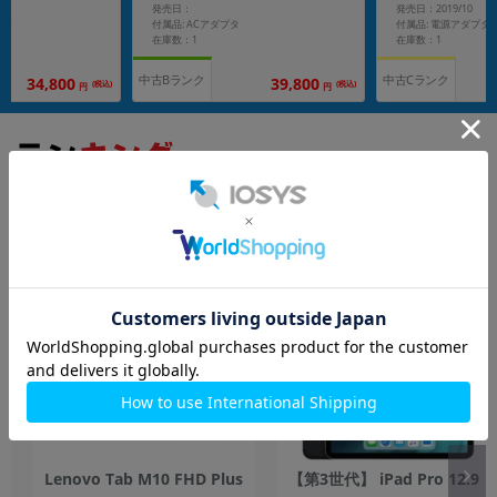
発売日：
発売日：2019/10
ター
付属品: ACアダプタ
付属品: 電源アダプタ
在庫数：1
在庫数：1
中古Bランク
中古Cランク
34,800
39,800
(税込)
(税込)
円
円
もっと見る
タブレット
Lenovo Tab M10 FHD Plus
【第3世代】 iPad Pro 12.9