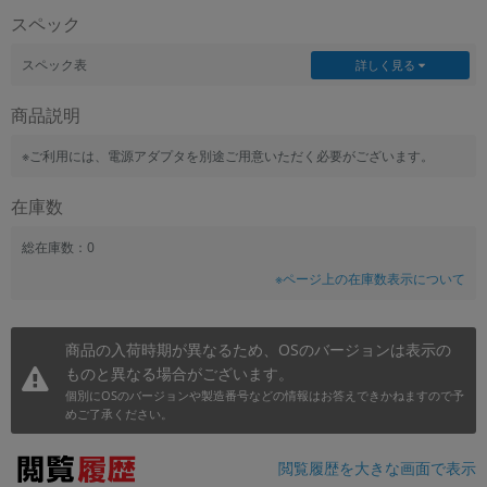
スペック
~
スペック表
詳しく見る
容量
商品説明
~
※ご利用には、電源アダプタを別途ご用意いただく必要がございます。
モニタサイズ
在庫数
~
総在庫数：0
価格
※ページ上の在庫数表示について
円 ～
円
商品の入荷時期が異なるため、OSのバージョンは表示の
ものと異なる場合がございます。
発売日
個別にOSのバージョンや製造番号などの情報はお答えできかねますので予
めご了承ください。
月 から
年
閲覧履歴を大きな画面で表示
月 まで
年