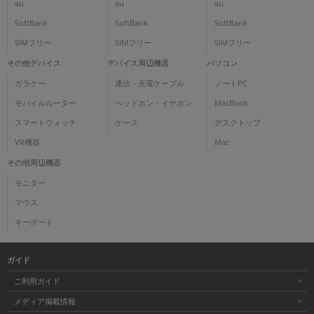
au
au
au
SoftBank
SoftBank
SoftBank
SIMフリー
SIMフリー
SIMフリー
その他デバイス
デバイス周辺機器
パソコン
ガラケー
通信・充電ケーブル
ノートPC
モバイルルーター
ヘッドホン・イヤホン
MacBook
スマートウォッチ
ケース
デスクトップ
VR機器
Mac
その他周辺機器
モニター
マウス
キーボード
ガイド
ご利用ガイド
メディア掲載情報