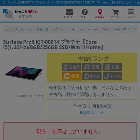
Surface Pro6 KJT-00014 プラチナ【Core i5(1.6GHz)/8GB/256GB SSD/Win11Home】 【中古Cラ
お問合せ
店舗案内
メニュー
ガイド
カート
イオシス 【ホーム】
商品一覧
タブレット
Windows
surface
Wi-Fi
Surface Pro6 KJT-00
Surface Pro6 KJT-00014 プラチナ【Core
i5(1.6GHz)/8GB/256GB SSD/Win11Home】
かんたんパソコン検索に切り替える
中古Cランク
フリーワード
除外ワード
経年劣化に該当しない傷、汚れなどのある
中古品。動作に問題はありません。
人気の検索ワード：
Let's note
EliteBook
MacBook
※画像はイメージです
当社３ヶ月間保証
カテゴリー
詳細はこちら
商品ジャンルの絞り込み
「スマートフォン」「タブレット」など
シリーズ
現在、在庫はございません。
商品シリーズ名・ブランド名の絞り込み。