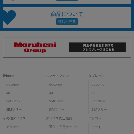
商品について
iPhone
スマートフォン
タブレット
docomo
docomo
docomo
au
au
au
SoftBank
SoftBank
SoftBank
SIMフリー
SIMフリー
SIMフリー
その他デバイス
デバイス周辺機器
パソコン
ガラケー
通信・充電ケーブル
ノートPC