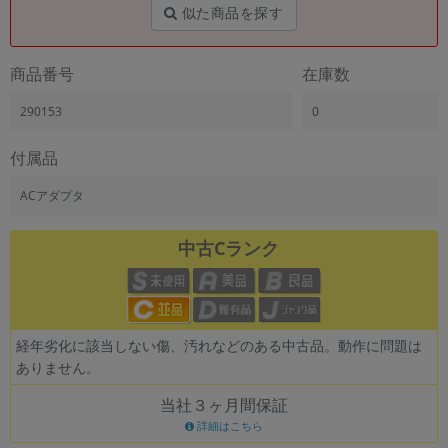
「iPhone」「Xperia」「Galaxy」など
似た商品を探す
メーカー
製造、販売メーカーの絞り込み
商品番号
在庫数
「Apple」「SONY」「SHARP」など
290153
0
機能・特徴
商品の搭載機能による絞り込み
「5G対応」「防水」「ワンセグ」など
付属品
ドライブ
ACアダプタ
ドライブの絞り込み
中古Cランク
ランク
商品状態の絞り込み
「新品」「未使用」「中古」など
CPU
CPUの絞り込み
経年劣化に該当しない傷、汚れなどのある中古品。動作に問題は
ありません。
OS
OSの絞り込み
当社３ヶ月間保証
詳細はこちら
メモリ