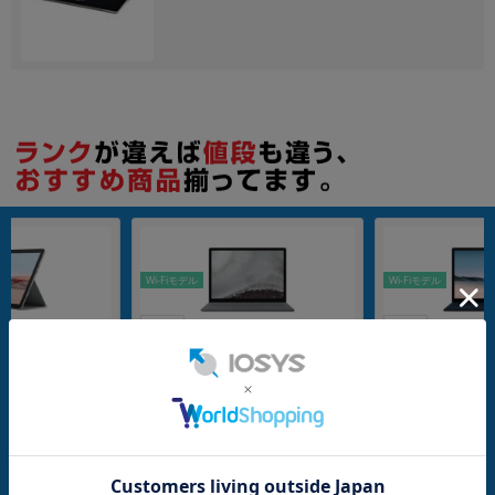
各項目のチェックボックスは「or検索」となります。
ただし機能別のみ「and検索」となります。
Wi-Fiモデル
Wi-Fiモデル
256GB
256GB
V-00012【Pentium
Surface Laptop2 プラチナ LQN-000
Surface Laptop
4GB eMMC/Win11H
19 【Core i5(1.7GHz)/8GB/256GB SS
トブルー V4C-00060
D/Win11Pro】
z)/8GB/256GB SS
OFT
メーカー：MICROSOFT
メーカー：MICROSOF
発売日：
発売日：2019/10
ター
付属品: ACアダプタ
在庫数：1
在庫数：1
中古Bランク
中古Bランク
17,800
29,800
(税込)
(税込)
円
円