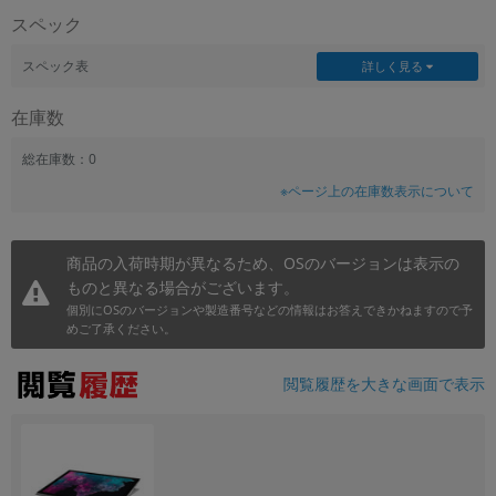
スペック
~
スペック表
詳しく見る
容量
在庫数
~
総在庫数：0
モニタサイズ
※ページ上の在庫数表示について
~
商品の入荷時期が異なるため、OSのバージョンは表示の
価格
ものと異なる場合がございます。
円 ～
円
個別にOSのバージョンや製造番号などの情報はお答えできかねますので予
めご了承ください。
閲覧履歴を大きな画面で表示
発売日
月 から
年
月 まで
年