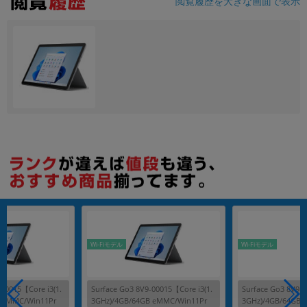
閲覧履歴を大きな画面で表示
各項目のチェックボックスは「or検索」となります。
ただし機能別のみ「and検索」となります。
Wi-Fiモデル
Wi-Fiモデル
-00015【Core i3(1.
Surface Go3 8V9-00015【Core i3(1.
Surface Go3 8V9-0
B eMMC/Win11Pr
3GHz)/4GB/64GB eMMC/Win11Pr
3GHz)/4GB/64GB 