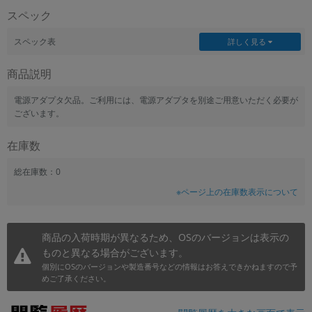
スペック
~
スペック表
詳しく見る
容量
商品説明
~
電源アダプタ欠品。ご利用には、電源アダプタを別途ご用意いただく必要が
モニタサイズ
ございます。
~
在庫数
価格
総在庫数：0
円 ～
円
※ページ上の在庫数表示について
商品の入荷時期が異なるため、OSのバージョンは表示の
発売日
ものと異なる場合がございます。
個別にOSのバージョンや製造番号などの情報はお答えできかねますので予
月 から
年
めご了承ください。
月 まで
年