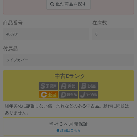
「iPhone」「Xperia」「Galaxy」など
似た商品を探す
メーカー
製造、販売メーカーの絞り込み
商品番号
在庫数
「Apple」「SONY」「SHARP」など
406931
0
機能・特徴
商品の搭載機能による絞り込み
「5G対応」「防水」「ワンセグ」など
付属品
ドライブ
タイプカバー
ドライブの絞り込み
中古Cランク
ランク
商品状態の絞り込み
「新品」「未使用」「中古」など
CPU
CPUの絞り込み
経年劣化に該当しない傷、汚れなどのある中古品。動作に問題は
ありません。
OS
OSの絞り込み
当社３ヶ月間保証
詳細はこちら
メモリ