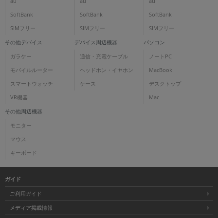
au
au
au
SoftBank
SoftBank
SoftBank
SIMフリー
SIMフリー
SIMフリー
その他デバイス
デバイス周辺機器
パソコン
ガラケー
通信・充電ケーブル
ノートPC
モバイルルーター
ヘッドホン・イヤホン
MacBook
スマートウォッチ
ケース
デスクトップ
VR機器
Mac
その他周辺機器
モニター
マウス
キーボード
ガイド
ご利用ガイド
メディア掲載情報