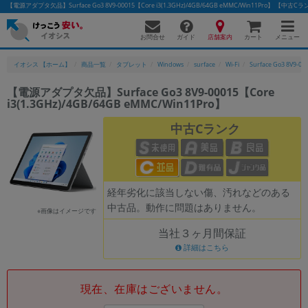
【電源アダプタ欠品】Surface Go3 8V9-00015【Core i3(1.3GHz)/4GB/64GB eMMC/Win11Pro
お問合せ
店舗案内
メニュー
ガイド
カート
イオシス 【ホーム】
商品一覧
タブレット
Windows
surface
Wi-Fi
Surface Go3 8V9-00
【電源アダプタ欠品】Surface Go3 8V9-00015【Core
i3(1.3GHz)/4GB/64GB eMMC/Win11Pro】
かんたんパソコン検索に切り替える
中古Cランク
フリーワード
除外ワード
経年劣化に該当しない傷、汚れなどのある
中古品。動作に問題はありません。
人気の検索ワード：
Let's note
EliteBook
MacBook
※画像はイメージです
当社３ヶ月間保証
カテゴリー
詳細はこちら
商品ジャンルの絞り込み
「スマートフォン」「タブレット」など
シリーズ
現在、在庫はございません。
商品シリーズ名・ブランド名の絞り込み。