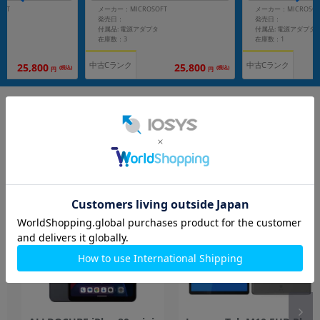
o】
o】
OFT
メーカー：MICROSOFT
メーカー：MICROSOF
発売日：
発売日：
タ
付属品: 電源アダプタ
付属品: 電源アダプタ
在庫数：3
在庫数：1
中古Cランク
中古Cランク
25,800
25,800
(税込)
(税込)
円
円
もっと見る
タブレット