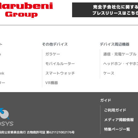
ト
その他デバイス
デバイス周辺機器
o
ガラケー
通信・充電ケーブル
モバイルルーター
ヘッドホン・イヤホ
ank
スマートウォッチ
ケース
リー
VR機器
ガイド
ご利用ガイド
メディア掲載情報
特集ページ一覧
阪府公安委員会発行 古物商許可証 第621121002176号