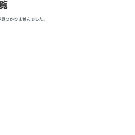
覧
製造、販売メーカーの絞り込み
Pana
TOSHIBA
Apple
SONY
VAIO
が見つかりませんでした。
Asus
HP
ドライブ
ドライブの絞り込み
DVD-マルチ
BD-ROM
BD−R
DVDスーパーマルチ
その他
CPU
CPUの絞り込み
Apple M1
Apple M2
ンク
Cランク
Ryzen 9