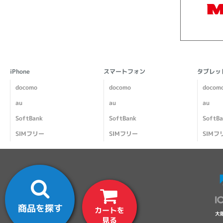
iPhone
スマートフォン
タブレッ
docomo
docomo
docom
au
au
au
SoftBank
SoftBank
SoftB
SIMフリー
SIMフリー
SIMフ
商品を探す
カートを
大
見る