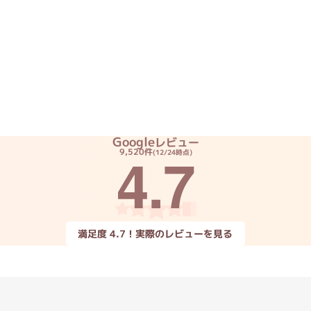
Core i7
Core i5
Core i3
そ
メモリ
~
omeOS
その他
Google
レビュー
4.7
9,520件
(12/24時点)
モニタサイズ
~
発売日
満足度 4.7！実際のレビューを見る
月
年
月
年