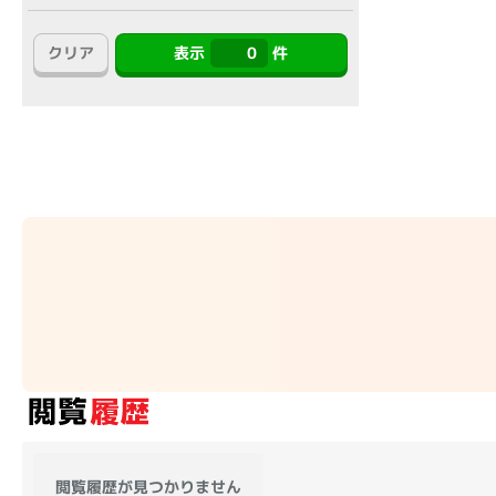
アウトレット
クリア
表示
0
件
OS
OSの絞り込み
Chr
Win 11
Win 10
MacOS
Win 7
Win 8
容量
~
価格
円 ～
円
閲覧履歴が見つかりません