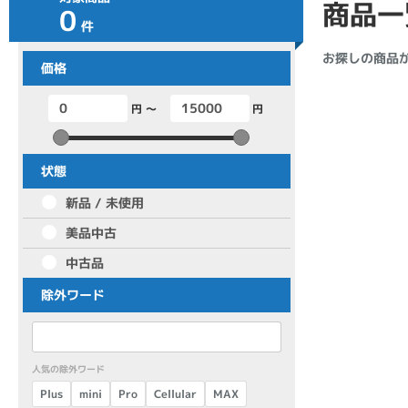
商品一
0
商品シリーズ名・ブランド名の絞り込み。
件
Let's note
dynabook
Thinkpad
LAVIE
FMV
お探しの商品
価格
macbook
Inspiron
aspire
円 ～
円
機能・特徴
状態
商品の搭載機能による絞り込み
新品 / 未使用
Webカメラ内蔵
美品中古
中古品
除外ワード
ランク
商品状態の絞り込み
人気の除外ワード
新品/未使用
Aランク
Bラ
未使用
中古
新品
Cellular
Plus
mini
MAX
Pro