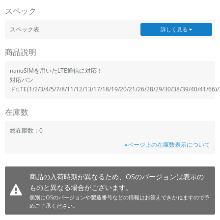
スペック
~
スペック表
詳しく見る
容量
商品説明
~
nanoSIMを用いたLTE通信に対応！
モニタサイズ
対応バン
ド:LTE(1/2/3/4/5/7/8/11/12/13/17/18/19/20/21/26/28/29/30/38/39/40/41/66)/
~
在庫数
価格
総在庫数：0
円 ～
円
※ページ上の在庫数表示について
発売日
商品の入荷時期が異なるため、OSのバージョンは表示の
ものと異なる場合がございます。
月 から
年
個別にOSのバージョンや製造番号などの情報はお答えできかねますので予
めご了承ください。
月 まで
年