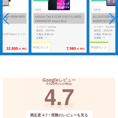
64GB
128GB
d Paper HMW-W09
Lenovo Tab K10 Wi-Fiモデル 64GB
ALLDOCUBE iPlay
ZA8N0027JP Abyss Blue
8GB/ROM128GB
メーカー：Lenovo
メーカー：ALLDOCU
発売日：2021/06
発売日：2025/09
付属品: 本体のみ
付属品: 本体のみ
付属品: 箱/22.5W充電器/USB Type-C ケーブル/HUAWEI M-Pencil(第2世代)/HUAWEI MatePad Paper専用カバー/交換用ペン先x2/クイックスタートガイド
在庫数：1
在庫数：1
中古Cランク
中古Bランク
32,800
7,980
(税込)
(税込)
円
円
Google
レビュー
4.7
9,520件
(12/24時点)
満足度 4.7！実際のレビューを見る