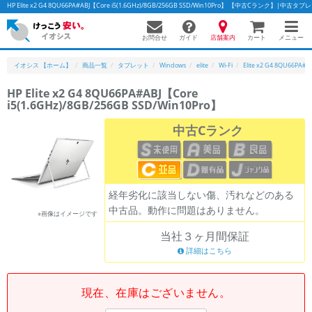
HP Elite x2 G4 8QU66PA#ABJ【Core i5(1.6GHz)/8GB/256GB SSD/Win10Pro】 【中古Cランク】|
お問合せ
店舗案内
メニュー
ガイド
カート
イオシス 【ホーム】
商品一覧
タブレット
Windows
elite
Wi-Fi
Elite x2 G4 8QU66PA#A
HP Elite x2 G4 8QU66PA#ABJ【Core
i5(1.6GHz)/8GB/256GB SSD/Win10Pro】
かんたんパソコン検索に切り替える
中古Cランク
フリーワード
除外ワード
経年劣化に該当しない傷、汚れなどのある
中古品。動作に問題はありません。
人気の検索ワード：
Let's note
EliteBook
MacBook
※画像はイメージです
当社３ヶ月間保証
カテゴリー
詳細はこちら
商品ジャンルの絞り込み
「スマートフォン」「タブレット」など
シリーズ
現在、在庫はございません。
商品シリーズ名・ブランド名の絞り込み。