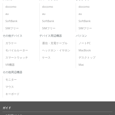
docomo
docomo
docomo
au
au
au
SoftBank
SoftBank
SoftBank
SIMフリー
SIMフリー
SIMフリー
その他デバイス
デバイス周辺機器
パソコン
ガラケー
通信・充電ケーブル
ノートPC
モバイルルーター
ヘッドホン・イヤホン
MacBook
スマートウォッチ
ケース
デスクトップ
VR機器
Mac
その他周辺機器
モニター
マウス
キーボード
ガイド