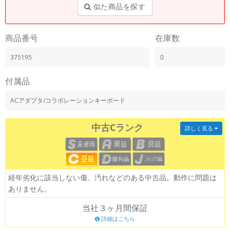
「iPhone」「Xperia」「Galaxy」など
似た商品を探す
メーカー
製造、販売メーカーの絞り込み
商品番号
在庫数
「Apple」「SONY」「SHARP」など
375195
0
機能・特徴
商品の搭載機能による絞り込み
「5G対応」「防水」「ワンセグ」など
付属品
ドライブ
ACアダプタ/コラボレーションキーボード
ドライブの絞り込み
中古Cランク
ランク
詳しく見る
商品状態の絞り込み
「新品」「未使用」「中古」など
CPU
CPUの絞り込み
経年劣化に該当しない傷、汚れなどのある中古品。動作に問題は
ありません。
OS
OSの絞り込み
当社３ヶ月間保証
詳細はこちら
メモリ