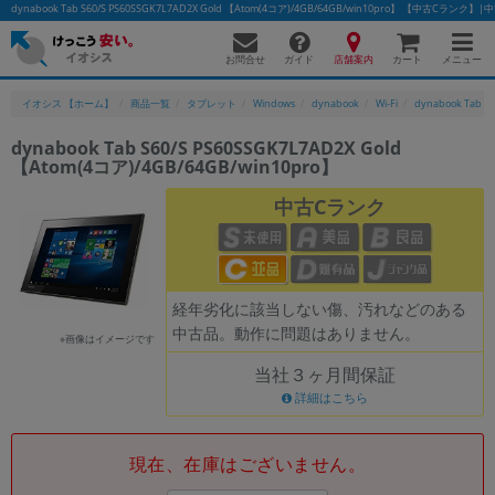
dynabook Tab S60/S PS60SSGK7L7AD2X Gold 【Atom(4コア)/4GB/64GB/win10pro】 【中古
お問合せ
店舗案内
メニュー
ガイド
カート
イオシス 【ホーム】
商品一覧
タブレット
Windows
dynabook
Wi-Fi
dynabook Tab S
dynabook Tab S60/S PS60SSGK7L7AD2X Gold
【Atom(4コア)/4GB/64GB/win10pro】
かんたんパソコン検索に切り替える
中古Cランク
フリーワード
除外ワード
経年劣化に該当しない傷、汚れなどのある
中古品。動作に問題はありません。
人気の検索ワード：
Let's note
EliteBook
MacBook
※画像はイメージです
当社３ヶ月間保証
カテゴリー
詳細はこちら
商品ジャンルの絞り込み
「スマートフォン」「タブレット」など
シリーズ
現在、在庫はございません。
商品シリーズ名・ブランド名の絞り込み。