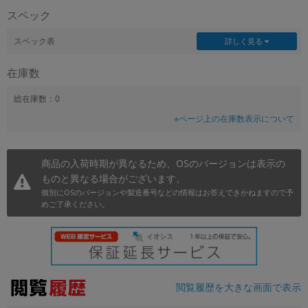
スペック
~
スペック表
詳しく見る
容量
在庫数
~
総在庫数：0
モニタサイズ
※ページ上の在庫数表示について
~
商品の入荷時期が異なるため、OSのバージョンは表示の
価格
ものと異なる場合がございます。
円 ～
円
個別にOSのバージョンや製造番号などの情報はお答えできかねますので予
めご了承ください。
発売日
月 から
年
閲覧履歴を大きな画面で表示
月 まで
年