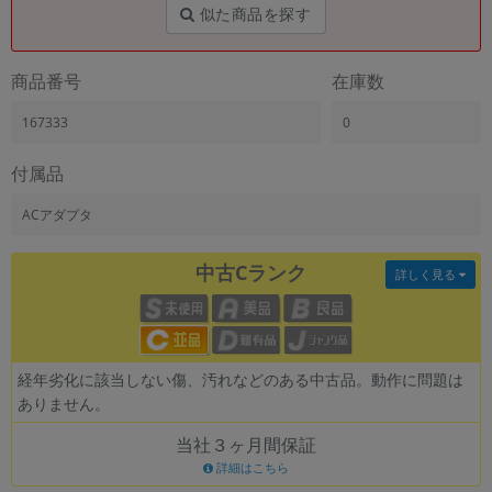
「iPhone」「Xperia」「Galaxy」など
似た商品を探す
メーカー
製造、販売メーカーの絞り込み
商品番号
在庫数
「Apple」「SONY」「SHARP」など
167333
0
機能・特徴
商品の搭載機能による絞り込み
「5G対応」「防水」「ワンセグ」など
付属品
ドライブ
ACアダプタ
ドライブの絞り込み
中古Cランク
ランク
詳しく見る
商品状態の絞り込み
「新品」「未使用」「中古」など
CPU
CPUの絞り込み
経年劣化に該当しない傷、汚れなどのある中古品。動作に問題は
ありません。
OS
OSの絞り込み
当社３ヶ月間保証
詳細はこちら
メモリ