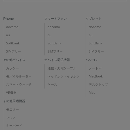
iPhone
スマートフォン
タブレット
docomo
docomo
docomo
au
au
au
SoftBank
SoftBank
SoftBank
SIMフリー
SIMフリー
SIMフリー
その他デバイス
デバイス周辺機器
パソコン
ガラケー
通信・充電ケーブル
ノートPC
モバイルルーター
ヘッドホン・イヤホン
MacBook
スマートウォッチ
ケース
デスクトップ
VR機器
Mac
その他周辺機器
モニター
マウス
キーボード