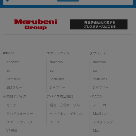
iPhone
スマートフォン
タブレット
docomo
docomo
docomo
au
au
au
SoftBank
SoftBank
SoftBank
SIMフリー
SIMフリー
SIMフリー
その他デバイス
デバイス周辺機器
パソコン
ガラケー
通信・充電ケーブル
ノートPC
モバイルルーター
ヘッドホン・イヤホン
MacBook
スマートウォッチ
ケース
デスクトップ
VR機器
Mac