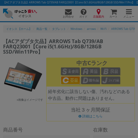
【ACアダプタ欠品】ARROWS Tab Q739/AB FARQ23001【Core i5(1.6GHz)/8GB/128GB SSD/Wi
お問合せ
店舗案内
メニュー
ガイド
カート
イオシス 【ホーム】
商品一覧
タブレット
Windows
arrows
Wi-Fi
ARROWS Tab Q739/
【ACアダプタ欠品】ARROWS Tab Q739/AB
FARQ23001【Core i5(1.6GHz)/8GB/128GB
かんたんパソコン検索に切り替える
SSD/Win11Pro】
中古Cランク
フリーワード
除外ワード
経年劣化に該当しない傷、汚れなどのある
人気の検索ワード：
Let's note
EliteBook
MacBook
中古品。動作に問題はありません。
※画像はイメージです
カテゴリー
当社３ヶ月間保証
商品ジャンルの絞り込み
詳細はこちら
「スマートフォン」「タブレット」など
シリーズ
商品番号
在庫数
商品シリーズ名・ブランド名の絞り込み。