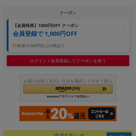
~
クーポン
容量
【会員特典】1000円OFF クーポン
~
会員登録で 1,000円OFF
単価10,000円以上の商品で
モニタサイズ
~
ログイン / 会員登録してクーポンを使う
価格
お届け住所と支払い方法を選択して今すぐ購入
円 ～
円
発売日
月 から
年
月 まで
年
中古Cランク