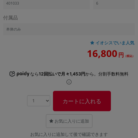
「iPhone」「Xperia」「Galaxy」など
401033
6
メーカー
付属品
製造、販売メーカーの絞り込み
「Apple」「SONY」「SHARP」など
本体のみ
機能・特徴
商品の搭載機能による絞り込み
イオシスでいま人気
「5G対応」「防水」「ワンセグ」など
16,800
円
（税込）
ドライブ
ドライブの絞り込み
なら
12回払いで月々1,453円
から。分割手数料無料
ランク
商品状態の絞り込み
「新品」「未使用」「中古」など
CPU
カートに入れる
CPUの絞り込み
OS
お気に入りに追加
OSの絞り込み
お気に入りに追加して後で確認できます
メモリ