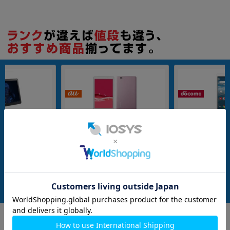
16GB
nanoSIM
32GB
ARROWS Tab Q
【SIMロック解除済】au Qua tab PX
【SIMロック解除済】
1012【Core i5(1.6
LGT31 Pink
compact d-02K Sil
 SSD/Win11Pro】
メーカー：LG電子
メーカー：Huawei
発売日：2016/07
発売日：2018/08
付属品: 本体のみ
付属品: 本体のみ
在庫数：1
在庫数：1
中古Cランク
中古Cランク
37,800
2,980
(税込)
(税込)
円
円