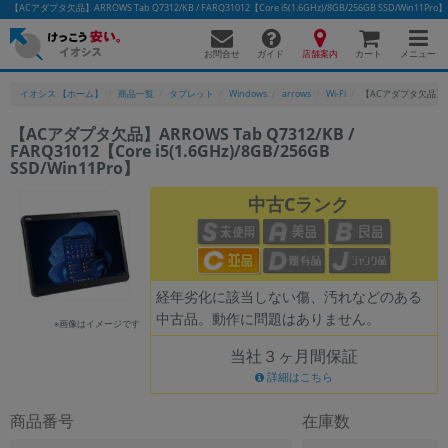
【ACアダプタ欠品】ARROWS Tab Q7312/KB / FARQ31012【Core i5(1.6GHz)/8GB/256GB SSD
お問合せ
店舗案内
メニュー
ガイド
カート
イオシス 【ホーム】
商品一覧
タブレット
Windows
arrows
Wi-Fi
【ACアダプタ欠品】ARROWS
【ACアダプタ欠品】ARROWS Tab Q7312/KB /
FARQ31012【Core i5(1.6GHz)/8GB/256GB
かんたんパソコン検索に切り替える
SSD/Win11Pro】
中古Cランク
フリーワード
除外ワード
経年劣化に該当しない傷、汚れなどのある
人気の検索ワード：
Let's note
EliteBook
MacBook
中古品。動作に問題はありません。
※画像はイメージです
カテゴリー
当社３ヶ月間保証
商品ジャンルの絞り込み
詳細はこちら
「スマートフォン」「タブレット」など
シリーズ
商品番号
在庫数
商品シリーズ名・ブランド名の絞り込み。