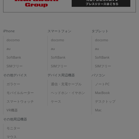
iPhone
スマートフォン
タブレット
docomo
docomo
docomo
au
au
au
SoftBank
SoftBank
SoftBank
SIMフリー
SIMフリー
SIMフリー
その他デバイス
デバイス周辺機器
パソコン
ガラケー
通信・充電ケーブル
ノートPC
モバイルルーター
ヘッドホン・イヤホン
MacBook
スマートウォッチ
ケース
デスクトップ
VR機器
Mac
その他周辺機器
モニター
マウス