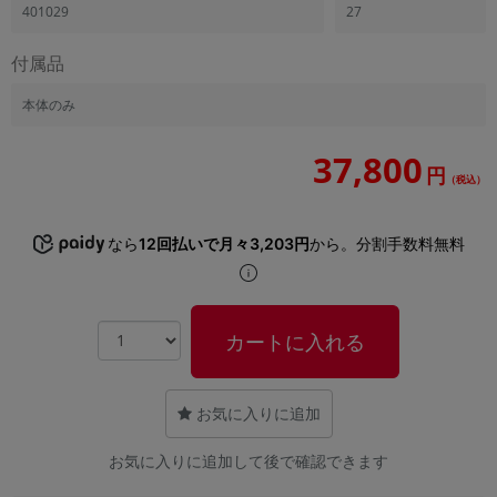
「iPhone」「Xperia」「Galaxy」など
401029
27
メーカー
付属品
製造、販売メーカーの絞り込み
「Apple」「SONY」「SHARP」など
本体のみ
機能・特徴
商品の搭載機能による絞り込み
37,800
「5G対応」「防水」「ワンセグ」など
円
（税込）
ドライブ
ドライブの絞り込み
なら
12回払いで月々3,203円
から。分割手数料無料
ランク
商品状態の絞り込み
「新品」「未使用」「中古」など
カートに入れる
CPU
CPUの絞り込み
お気に入りに追加
OS
OSの絞り込み
お気に入りに追加して後で確認できます
メモリ