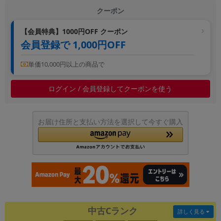
クーポン
~
【会員特典】1000円OFF クーポン
容量
会員登録で 1,000円OFF
~
単価10,000円以上の商品で
モニタサイズ
ログイン / 会員登録してクーポンを使う
~
価格
お届け住所と支払い方法を選択して今すぐ購入
円 ～
円
発売日
月 から
年
中古Cランク
詳しく見る
月 まで
年