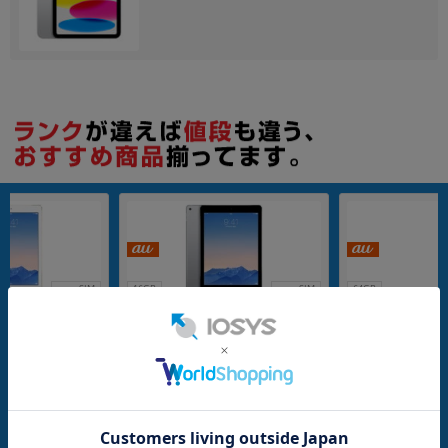
各項目のチェックボックスは「or検索」となります。
ただし機能別のみ「and検索」となります。
nanoSIM
16GB
nanoSIM
64GB
 iPad Air2 Wi-F
【第2世代】 au iPad Air2 Wi-Fi+Cell
【第2世代】 au iPad 
B ゴールド MH1C2J/A
ular 16GB スペースグレイ MGGX2J/
ular 64GB シルバー
A A1567
7
メーカー：Apple
メーカー：Apple
発売日：2014/10
発売日：2014/10
付属品: 本体のみ
付属品: 本体のみ
在庫数：1
在庫数：1
中古Cランク
中古Cランク
2,980
2,980
(税込)
(税込)
円
円