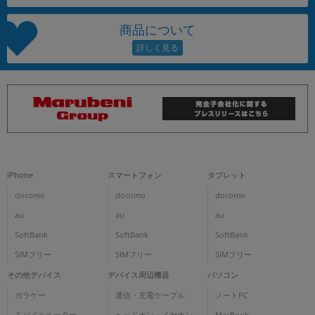
商品について
iPhone
スマートフォン
タブレット
docomo
docomo
docomo
au
au
au
SoftBank
SoftBank
SoftBank
SIMフリー
SIMフリー
SIMフリー
その他デバイス
デバイス周辺機器
パソコン
ガラケー
通信・充電ケーブル
ノートPC