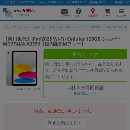
【第11世代】iPad2025 Wi-Fi+Cellular 128GB シルバー MD7F4J/A A3355【国内版SIMフリー】 
お問合せ
店舗案内
メニュー
ガイド
カート
イオシス 【ホーム】
商品一覧
タブレット
iOS
ipad2025
SIMフリー
iPad2025 Wi-Fi+Cel
【第11世代】iPad2025 Wi-Fi+Cellular 128GB シルバー
MD7F4J/A A3355【国内版SIMフリー】
かんたんパソコン検索に切り替える
中古Bランク
特に目立つ傷などがない中古品となります
フリーワード
が、経年劣化に該当する使用感が見られる
商品になります。
除外ワード
当社３ヶ月間保証
人気の検索ワード：
Let's note
EliteBook
MacBook
※画像はイメージです
詳細はこちら
カテゴリー
商品ジャンルの絞り込み
「スマートフォン」「タブレット」など
現在、在庫はございません。
シリーズ
似た商品を探す
商品シリーズ名・ブランド名の絞り込み。