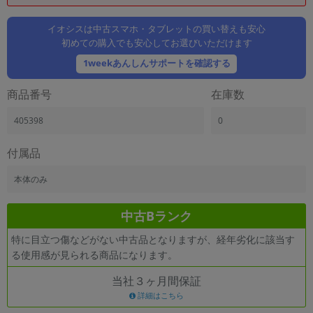
「iPhone」「Xperia」「Galaxy」など
メーカー
イオシスは中古スマホ・タブレットの買い替えも安心
初めての購入でも安心してお選びいただけます
製造、販売メーカーの絞り込み
「Apple」「SONY」「SHARP」など
1weekあんしんサポートを確認する
機能・特徴
商品番号
在庫数
商品の搭載機能による絞り込み
「5G対応」「防水」「ワンセグ」など
405398
0
ドライブ
ドライブの絞り込み
付属品
ランク
本体のみ
商品状態の絞り込み
「新品」「未使用」「中古」など
中古Bランク
CPU
特に目立つ傷などがない中古品となりますが、経年劣化に該当す
CPUの絞り込み
る使用感が見られる商品になります。
OS
当社３ヶ月間保証
OSの絞り込み
詳細はこちら
メモリ