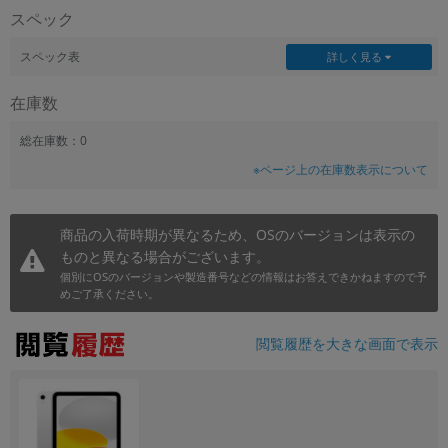
スペック
~
スペック表
詳しく見る
容量
在庫数
~
総在庫数：0
モニタサイズ
※ページ上の在庫数表示について
~
商品の入荷時期が異なるため、OSのバージョンは表示の
価格
ものと異なる場合がございます。
円 ～
円
個別にOSのバージョンや製造番号などの情報はお答えできかねますので予
めご了承ください。
閲覧履歴を大きな画面で表示
発売日
月 から
年
月 まで
年