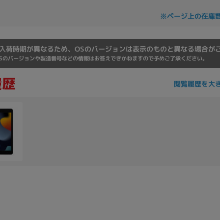
Core i7
Core i5
Core i3
そ
※ページ上の在庫
入荷時期が異なるため、OSのバージョンは表示のものと異なる場合が
メモリ
Sのバージョンや製造番号などの情報はお答えできかねますので予めご了承ください。
~
閲覧履歴を大
omeOS
その他
モニタサイズ
~
発売日
月
年
月
年