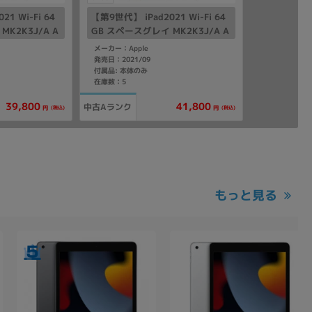
1 Wi-Fi 64
【第9世代】 iPad2021 Wi-Fi 64
K2K3J/A A
GB スペースグレイ MK2K3J/A A
2602
メーカー：Apple
発売日：2021/09
付属品: 本体のみ
在庫数：5
39,800
41,800
中古Aランク
(税込)
(税込)
円
円
もっと見る