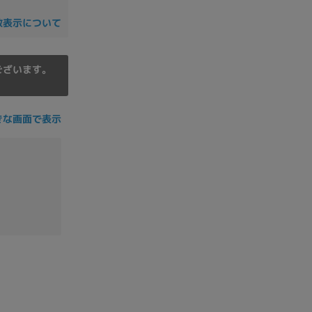
の他
数表示について
ございます。
きな画面で表示
 から
 まで