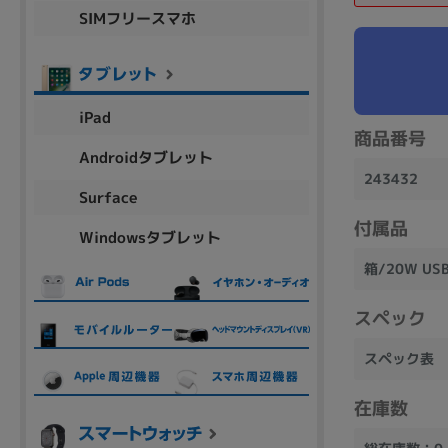
SIMフリースマホ
商品シリーズ名・ブランド名の絞り込み。
Let's note
dynabook
Thinkpad
LAVIE
FMV
macbook
Inspiron
aspire
iPad
商品番号
Androidタブレット
243432
機能・特徴
Surface
商品の搭載機能による絞り込み
付属品
Windowsタブレット
Webカメラ内蔵
箱/20W US
スペック
スペック表
ランク
商品状態の絞り込み
在庫数
新品/未使用
Aランク
Bラ
未使用
中古
新品