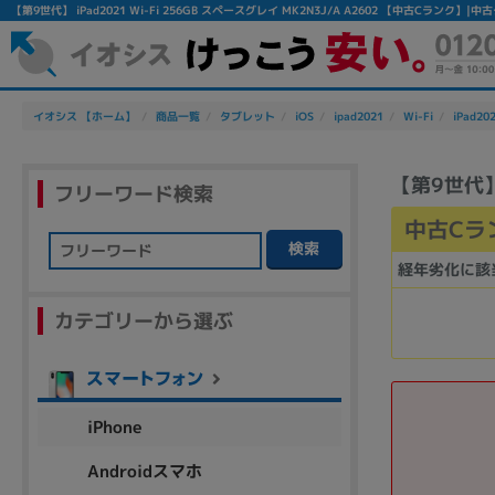
【第9世代】 iPad2021 Wi-Fi 256GB スペースグレイ MK2N3J/A A2602 【中古Cランク
イオシス 【ホーム】
商品一覧
タブレット
iOS
ipad2021
Wi-Fi
iPad202
【第9世代】 
フリーワード検索
中古Cラ
検索
経年劣化に該
フリーワード
カテゴリーから選ぶ
除外ワード
人気の検索ワード：
Let's note
EliteBook
MacBook
iPhone
Androidスマホ
シリーズ