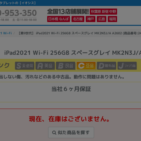
】|中古タブレットの【イオシス】
1 Wi-Fi
【第9世代】 iPad2021 Wi-Fi 256GB スペースグレイ MK2N3J/A A2602 (商品番号:24
iPad2021 Wi-Fi 256GB スペースグレイ MK2N3J/A
かんたんパソコン検索に切り替える
ンク
当しない傷、汚れなどのある中古品。動作に問題はありません。
カテゴリー
商品ジャンルの絞り込み
当社６ヶ月保証
ノートPC
デスクPC
モニター
現在、在庫はございません。
似た商品を探す
メーカー