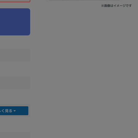
※画像はイメージです
sonic
FUJITSU
Lenovo
DVD-ROM
DVD±RW
しく見る
Ryzen 7
Ryzen 5
Core i9