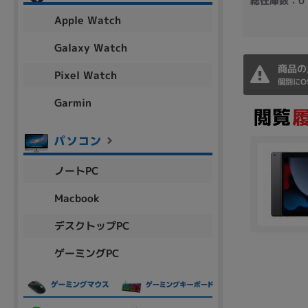
総在庫数：0
アウトレット
Apple Watch
Galaxy Watch
商品の
Pixel Watch
OS
個別にO
OSの絞り込み
Garmin
Chr
Win 11
Win 10
MacOS
Win 7
Win 8
容量
ノートPC
~
Macbook
デスクトップPC
価格
ゲーミングPC
円 ～
円