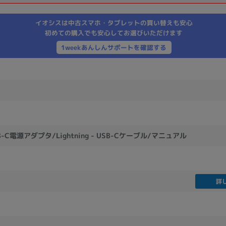
製造、販売メーカーの絞り込み
イオシスは中古スマホ・タブレットの買い替えも安心
Pana
TOSHIBA
Apple
SONY
VAIO
初めての購入でも安心してお選びいただけます
Asus
HP
1weekあんしんサポートを確認する
ドライブ
ドライブの絞り込み
DVD-マルチ
BD-ROM
BD−R
B-C電源アダプタ/Lightning - USB-Cケーブル/マニュアル
DVDスーパーマルチ
その他
詳
CPU
CPUの絞り込み
Apple M1
Apple M2
ンク
Cランク
Ryzen 9