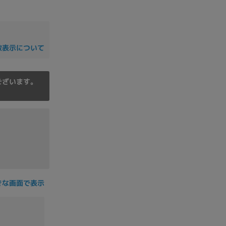
の他
数表示について
ございます。
きな画面で表示
 から
 まで