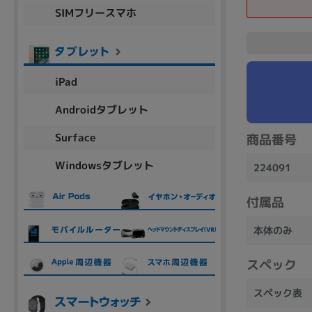
SIMフリースマホ
商品シリーズ名・ブランド名の絞り込み。
Let's note
dynabook
Thinkpad
LAVIE
FMV
macbook
Inspiron
aspire
iPad
Androidタブレット
機能・特徴
Surface
商品番号
商品の搭載機能による絞り込み
Windowsタブレット
Webカメラ内蔵
224091
付属品
本体のみ
ランク
スペック
商品状態の絞り込み
スペック表
新品/未使用
Aランク
Bラ
未使用
中古
新品