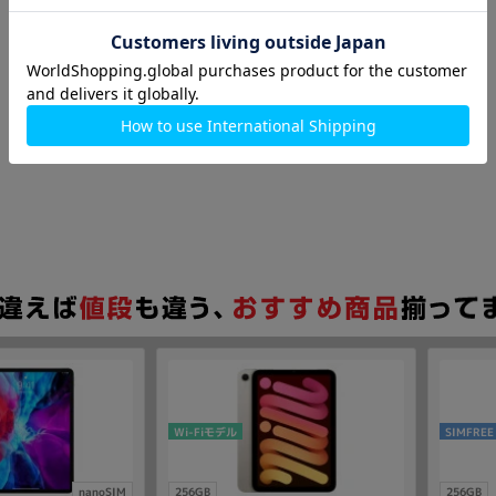
Wi-Fiモデル
SIMFREE
nanoSIM
256GB
256GB