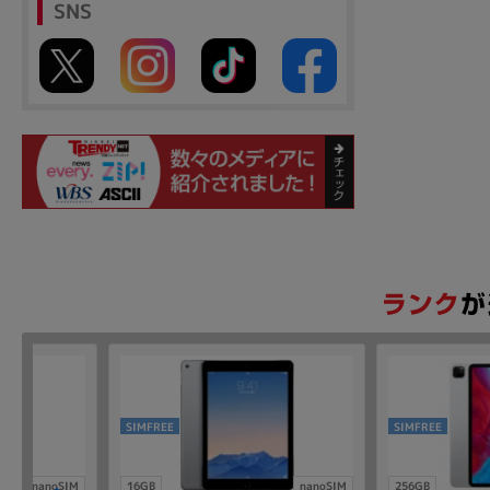
SNS
SIMFREE
SIMFREE
nanoSIM
16GB
nanoSIM
256GB