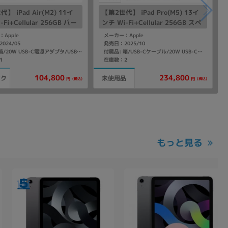
】 iPad Air(M2) 11イ
【第2世代】 iPad Pro(M5) 13イ
-Fi+Cellular 256GB パー
ンチ Wi-Fi+Cellular 256GB スペ
UXL3J/A A2903 【国内版
ースブラック ME7W4J/A A3361
Apple
メーカー：Apple
リー】
【国内版SIMフリー】
024/05
発売日：2025/10
付属品: 箱/20W USB-C電源アダプタ/USB-C充電ケーブル(1m)/マニュアル
付属品: 箱/USB-Cケーブル/20W USB-C電源アダプタ/クイックスタートガイド
1
在庫数：2
104,800
234,800
ンク
未使用品
(税込)
(税込)
円
円
もっと見る