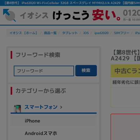
【第8世代】 iPad2020 Wi-Fi+Cellular 32GB スペースグレイ MYMH2J/A A2429
イオシス 【ホーム】
商品一覧
タブレット
iOS
ipad2020
SIMフリー
iPa
【第8世代】 
フリーワード検索
A2429 
中古Cラ
検索
フリーワード
経年劣化に該
カテゴリーから選ぶ
除外ワード
人気の検索ワード：
Let's note
EliteBook
MacBook
iPhone
Androidスマホ
シリーズ