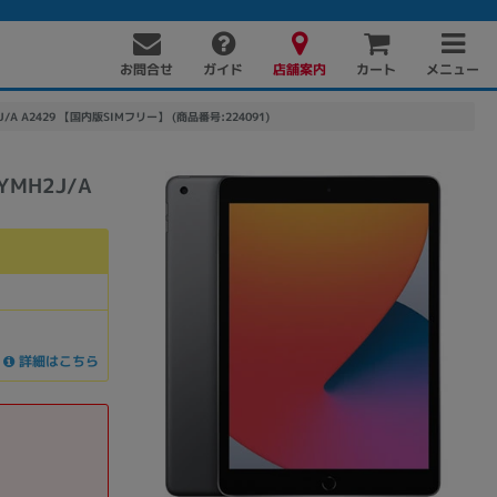
お問合せ
店舗案内
メニュー
ガイド
カート
2J/A A2429 【国内版SIMフリー】 (商品番号:224091)
YMH2J/A
PC周辺機器
PCパーツ
ソフト
詳細はこちら