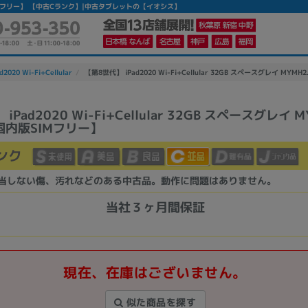
 【国内版SIMフリー】 【中古Cランク】|中古タブレットの【イオシス】
d2020 Wi-Fi+Cellular
【第8世代】 iPad2020 Wi-Fi+Cellular 32GB スペースグレイ MYMH
iPad2020 Wi-Fi+Cellular 32GB スペースグレイ M
【国内版SIMフリー】
かんたんパソコン検索に切り替える
ンク
カテゴリー
当しない傷、汚れなどのある中古品。動作に問題はありません。
商品ジャンルの絞り込み
当社３ヶ月間保証
ノートPC
デスクPC
モニター
現在、在庫はございません。
似た商品を探す
メーカー