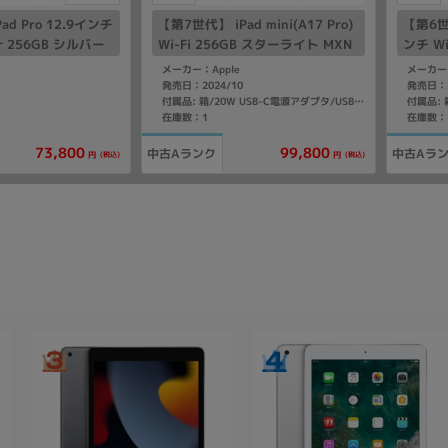
d Pro 12.9インチ
【第7世代】 iPad mini(A17 Pro)
【第6世代
lar 256GB シルバー
Wi-Fi 256GB スターライト MXN
ンチ Wi
2232 【国内版SIM
D3J/A A2993
プル M
メーカー：Apple
メーカー：
SIMフ
発売日：2024/10
発売日：2
付属品: 箱/20W USB-C電源アダプタ/USB-C充電ケーブル(1m)/マニュアル
在庫数：1
在庫数：
73,800
99,800
中古Aランク
中古Aラ
(税込)
(税込)
円
円