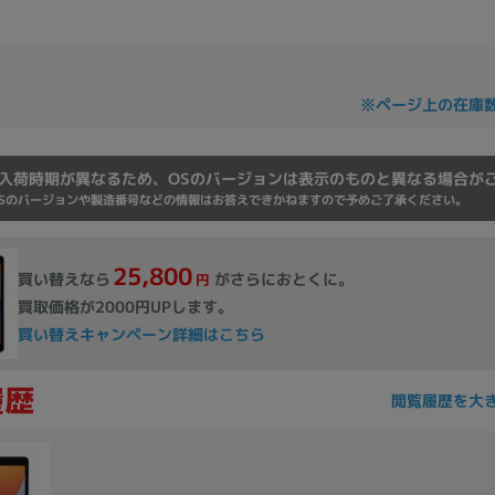
Core i7
Core i5
Core i3
そ
※ページ上の在庫
メモリ
~
入荷時期が異なるため、OSのバージョンは表示のものと異なる場合が
omeOS
その他
Sのバージョンや製造番号などの情報はお答えできかねますので予めご了承ください。
モニタサイズ
25,800
買い替えなら
がさらにおとくに。
円
~
買取価格が2000円UPします。
買い替えキャンペーン詳細はこちら
発売日
閲覧履歴を大
月
年
月
年