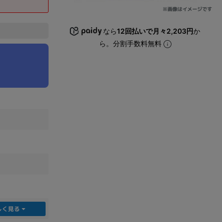
※画像はイメージです
sonic
FUJITSU
Lenovo
なら
12回払いで月々2,203円
か
ら。分割手数料無料
DVD-ROM
DVD±RW
しく見る
Ryzen 7
Ryzen 5
Core i9