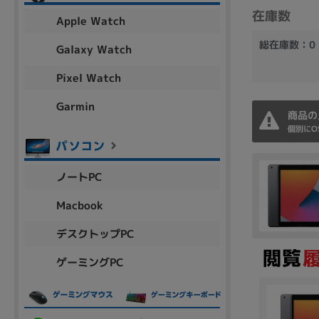
アウトレット
在庫数
Apple Watch
総在庫数：0
Galaxy Watch
Pixel Watch
OS
OSの絞り込み
Garmin
商品の
Chr
Win 11
Win 10
MacOS
Win 7
Win 8
個別にO
容量
ノートPC
~
Macbook
デスクトップPC
価格
ゲーミングPC
円 ～
円