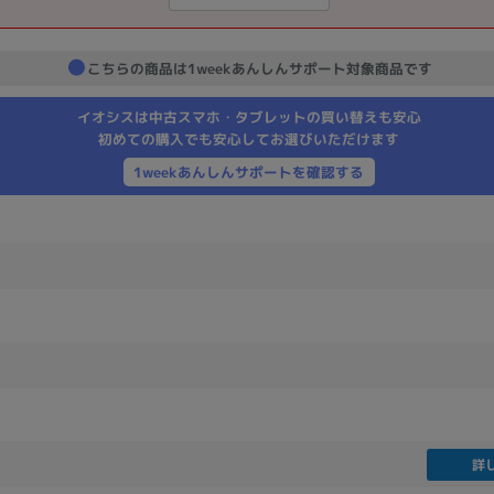
製造、販売メーカーの絞り込み
Pana
TOSHIBA
Apple
SONY
VAIO
こちらの商品は1weekあんしんサポート対象商品です
Asus
HP
イオシスは中古スマホ・タブレットの買い替えも安心
初めての購入でも安心してお選びいただけます
1weekあんしんサポートを確認する
ドライブ
ドライブの絞り込み
DVD-マルチ
BD-ROM
BD−R
DVDスーパーマルチ
その他
CPU
CPUの絞り込み
詳
Apple M1
Apple M2
ンク
Cランク
Ryzen 9