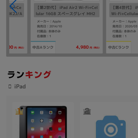
 Wi-Fi+Ce
【第2世代】 iPad Air2 Wi-Fi+Cel
【第4世代】 iPa
 MYMK2J/A
lular 16GB スペースグレイ MH2
Wi-Fi+Cellu
Mフリー】
U2LL/A A1567 【海外版SIMフリ
MXF62J/A A
メーカー：Apple
メーカー：Apple
ー】
フリー】
発売日：2014/10
発売日：2020/03
付属品: 本体のみ
付属品: 本体のみ
在庫数：1
在庫数：1
25,800
4,980
中古Aランク
中古Cランク
(税込)
(税込)
円
円
iPad