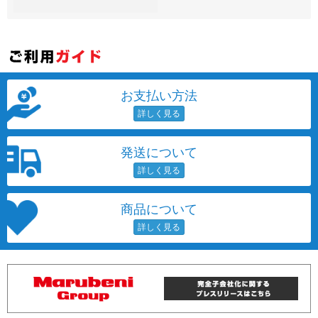
~
容量
~
お支払い方法
モニタサイズ
~
発送について
価格
円 ～
円
商品について
発売日
月 から
年
月 まで
年