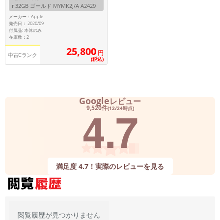
r 32GB ゴールド MYMK2J/A A2429
【国内版SIMフリー】
メーカー：Apple
メーカー
発売日： 2020/09
製造、販売メーカーの絞り込み
付属品: 本体のみ
「Apple」「SONY」「SHARP」など
在庫数：2
25,800
円
機能・特徴
中古Cランク
(税込)
商品の搭載機能による絞り込み
「5G対応」「防水」「ワンセグ」など
ドライブ
Google
レビュー
ドライブの絞り込み
4.7
9,520件
(12/24時点)
ランク
商品状態の絞り込み
「新品」「未使用」「中古」など
CPU
満足度 4.7！実際のレビューを見る
CPUの絞り込み
OS
OSの絞り込み
メモリ
閲覧履歴が見つかりません