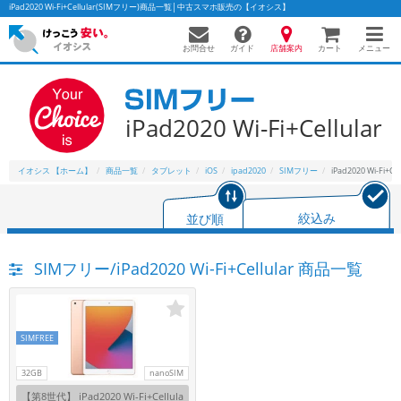
iPad2020 Wi-Fi+Cellular(SIMフリー)商品一覧│中古スマホ販売の【イオシス】
お問合せ
店舗案内
メニュー
ガイド
カート
iPad2020 Wi-Fi+Cellular
かんたんパソコン検索に切り替える
イオシス 【ホーム】
商品一覧
タブレット
iOS
ipad2020
SIMフリー
iPad2020 Wi-Fi+Cel
フリーワード
並び順
絞込み
除外ワード
SIMフリー/iPad2020 Wi-Fi+Cellular 商品一覧
人気の検索ワード：
Let's note
EliteBook
MacBook
カテゴリー
商品ジャンルの絞り込み
「スマートフォン」「タブレット」など
SIMFREE
シリーズ
32GB
nanoSIM
商品シリーズ名・ブランド名の絞り込み。
【第8世代】 iPad2020 Wi-Fi+Cellula
「iPhone」「Xperia」「Galaxy」など