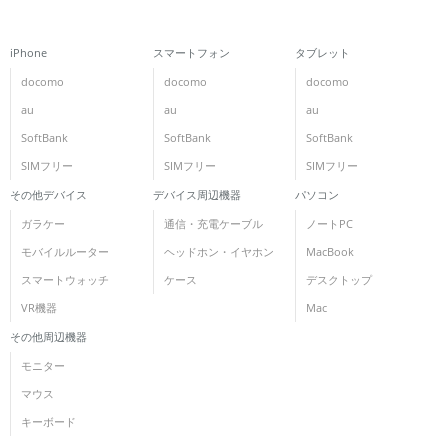
各項目のチェックボックスは「or検索」となります。
ただし機能別のみ「and検索」となります。
iPhone
スマートフォン
タブレット
docomo
docomo
docomo
au
au
au
SoftBank
SoftBank
SoftBank
SIMフリー
SIMフリー
SIMフリー
その他デバイス
デバイス周辺機器
パソコン
ガラケー
通信・充電ケーブル
ノートPC
モバイルルーター
ヘッドホン・イヤホン
MacBook
スマートウォッチ
ケース
デスクトップ
VR機器
Mac
その他周辺機器
モニター
マウス
キーボード