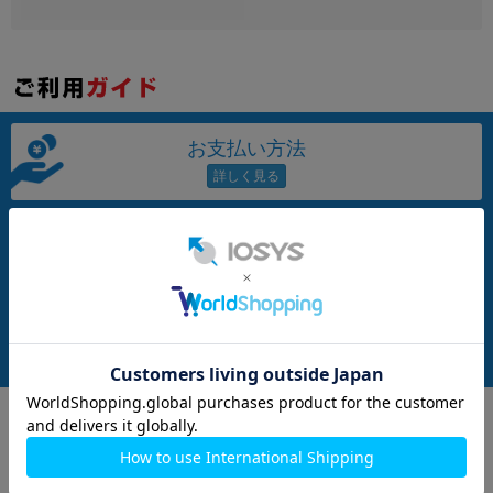
~
容量
~
お支払い方法
モニタサイズ
~
発送について
価格
円 ～
円
商品について
発売日
月 から
年
月 まで
年