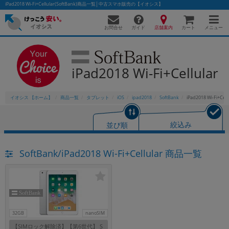
iPad2018 Wi-Fi+Cellular(SoftBank)商品一覧│中古スマホ販売の【イオシス】
お問合せ
店舗案内
メニュー
ガイド
カート
iPad2018 Wi-Fi+Cellular
かんたんパソコン検索に切り替える
イオシス 【ホーム】
商品一覧
タブレット
iOS
ipad2018
SoftBank
iPad2018 Wi-Fi+Cell
フリーワード
並び順
絞込み
除外ワード
SoftBank/iPad2018 Wi-Fi+Cellular 商品一覧
人気の検索ワード：
Let's note
EliteBook
MacBook
カテゴリー
商品ジャンルの絞り込み
「スマートフォン」「タブレット」など
シリーズ
32GB
nanoSIM
商品シリーズ名・ブランド名の絞り込み。
【SIMロック解除済】【第6世代】 S
「iPhone」「Xperia」「Galaxy」など