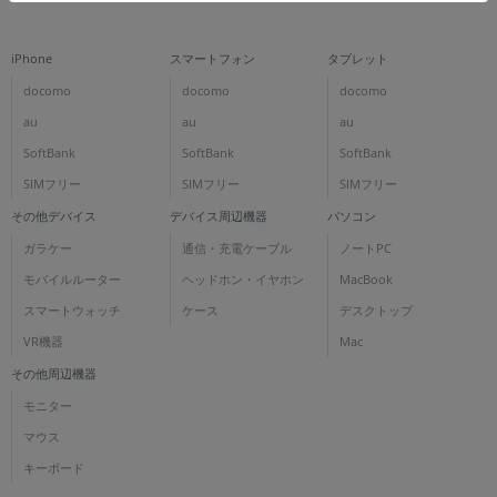
各項目のチェックボックスは「or検索」となります。
ただし機能別のみ「and検索」となります。
iPhone
スマートフォン
タブレット
docomo
docomo
docomo
au
au
au
SoftBank
SoftBank
SoftBank
SIMフリー
SIMフリー
SIMフリー
その他デバイス
デバイス周辺機器
パソコン
ガラケー
通信・充電ケーブル
ノートPC
モバイルルーター
ヘッドホン・イヤホン
MacBook
スマートウォッチ
ケース
デスクトップ
VR機器
Mac
その他周辺機器
モニター
マウス
キーボード