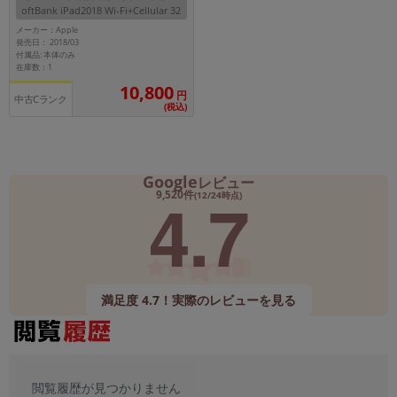
oftBank iPad2018 Wi-Fi+Cellular 32
GB シルバー MR6P2J/A A1954
メーカー：Apple
メーカー
発売日： 2018/03
製造、販売メーカーの絞り込み
付属品: 本体のみ
「Apple」「SONY」「SHARP」など
在庫数：1
10,800
円
機能・特徴
中古Cランク
(税込)
商品の搭載機能による絞り込み
「5G対応」「防水」「ワンセグ」など
ドライブ
Google
レビュー
ドライブの絞り込み
4.7
9,520件
(12/24時点)
ランク
商品状態の絞り込み
「新品」「未使用」「中古」など
CPU
満足度 4.7！実際のレビューを見る
CPUの絞り込み
OS
OSの絞り込み
メモリ
閲覧履歴が見つかりません