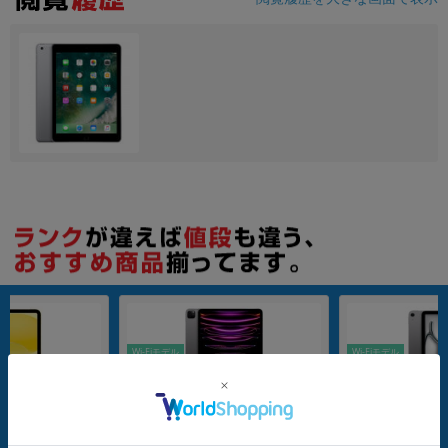
各項目のチェックボックスは「or検索」となります。
ただし機能別のみ「and検索」となります。
Wi-Fiモデル
Wi-Fiモデル
128GB
256GB
16) 2025 Wi-Fi+
【第6世代】 iPad Pro 12.9インチ Wi
【第7世代】 iPad A
B イエロー MD7H4J/A
-Fi 128GB スペースグレイ MNXP3J/
Wi-Fi 256GB ス