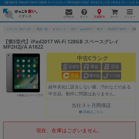
【第5世代】iPad2017 Wi-Fi 128GB スペースグレイ MP2H2J/A A1822 【中古Cランク】|中古タブレット
お問合せ
店舗案内
メニュー
ガイド
カート
イオシス 【ホーム】
商品一覧
タブレット
iOS
ipad2017
Wi-Fi
iPad2017 Wi-Fi
【第5世
【第5世代】iPad2017 Wi-Fi 128GB スペースグレイ
MP2H2J/A A1822
かんたんパソコン検索に切り替える
中古Cランク
フリーワード
除外ワード
経年劣化に該当しない傷、汚れなどのある
中古品。動作に問題はありません。
人気の検索ワード：
Let's note
EliteBook
MacBook
※画像はイメージです
当社３ヶ月間保証
カテゴリー
詳細はこちら
商品ジャンルの絞り込み
「スマートフォン」「タブレット」など
シリーズ
現在、在庫はございません。
商品シリーズ名・ブランド名の絞り込み。