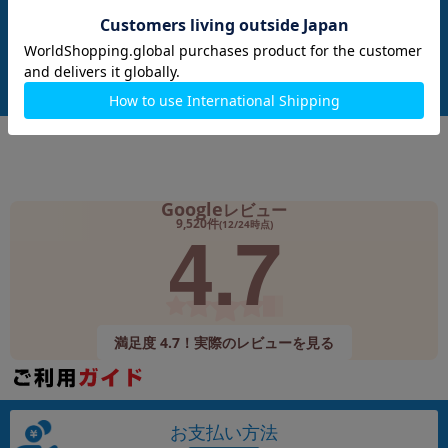
ank版SIMフリー】
A A2436
J/A A3266
メーカー：Apple
メーカー：Apple
発売日：2022/10
発売日：2025/03
付属品: 本体のみ
付属品: 本体のみ
付属品: 箱/20W USB-C電源アダプタ/USB-C充電ケーブル(1m)/マニュアル
在庫数：1
在庫数：1
中古Cランク
中古Bランク
76,800
99,800
(税込)
(税込)
円
円
Google
レビュー
4.7
9,520件
(12/24時点)
満足度 4.7！実際のレビューを見る
お支払い方法