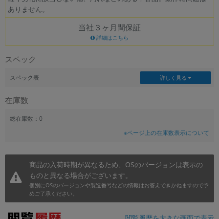
ありません。
~
当社３ヶ月間保証
容量
詳細はこちら
~
スペック
モニタサイズ
スペック表
詳しく見る
~
在庫数
価格
総在庫数：0
※ページ上の在庫数表示について
円 ～
円
商品の入荷時期が異なるため、OSのバージョンは表示の
ものと異なる場合がございます。
発売日
個別にOSのバージョンや製造番号などの情報はお答えできかねますので予
月 から
年
めご了承ください。
月 まで
年
閲覧履歴を大きな画面で表示