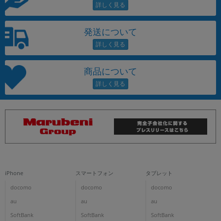
発送について
商品について
iPhone
スマートフォン
タブレット
docomo
docomo
docomo
au
au
au
SoftBank
SoftBank
SoftBank