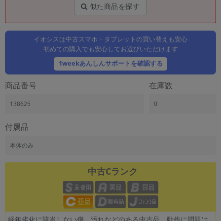
「iPhone」「Xperia」「Galaxy」など
似た商品を探す
メーカー
製造、販売メーカーの絞り込み
「Apple」「SONY」「SHARP」など
イオシスは中古スマホ・タブレットの買い替えも安心
初めての購入でも安心してお選びいただけます
機能・特徴
1weekあんしんサポートを確認する
商品の搭載機能による絞り込み
「5G対応」「防水」「ワンセグ」など
商品番号
在庫数
ドライブ
ドライブの絞り込み
138625
0
ランク
付属品
商品状態の絞り込み
「新品」「未使用」「中古」など
本体のみ
CPU
CPUの絞り込み
中古Cランク
OS
OSの絞り込み
メモリ
経年劣化に該当しない傷、汚れなどのある中古品。動作に問題は