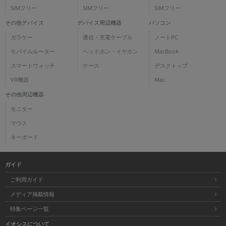
SIMフリー
SIMフリー
SIMフリー
その他デバイス
デバイス周辺機器
パソコン
ガラケー
通信・充電ケーブル
ノートPC
モバイルルーター
ヘッドホン・イヤホン
MacBook
スマートウォッチ
ケース
デスクトップ
VR機器
Mac
その他周辺機器
モニター
マウス
キーボード
ガイド
ご利用ガイド
メディア掲載情報
特集ページ一覧
イオシスについて