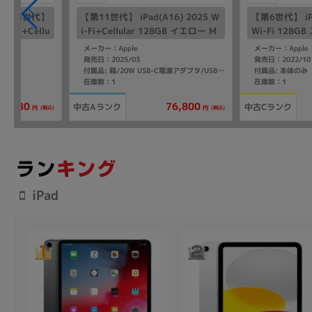
】【第5世代】
【第11世代】 iPad(A16) 2025 W
【第6世代】 iPa
Wi-Fi+Cellu
i-Fi+Cellular 128GB イエロー M
Wi-Fi 128
P1L2J/A A
D7H4J/A A3355 【SoftBank版S
XP3J/A A243
メーカー：Apple
メーカー：Apple
IMフリー】
発売日：2025/03
発売日：2022/10
付属品: 本体のみ
付属品: 箱/20W USB-C電源アダプタ/USB-C充電ケーブル(1m)/マニュアル
在庫数：1
在庫数：1
7,980
76,800
中古Aランク
中古Cランク
(税込)
(税込)
円
円
iPad