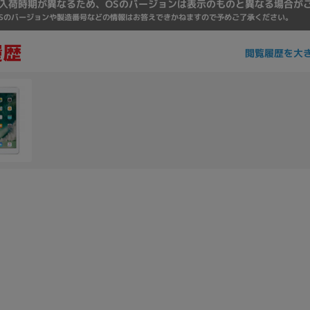
入荷時期が異なるため、OSのバージョンは表示のものと異なる場合が
Core i7
Core i5
Core i3
そ
Sのバージョンや製造番号などの情報はお答えできかねますので予めご了承ください。
閲覧履歴を大
メモリ
~
omeOS
その他
モニタサイズ
~
発売日
月
年
月
年