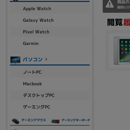
商品の
アウトレット
個別にO
Apple Watch
Galaxy Watch
Pixel Watch
OS
OSの絞り込み
Garmin
Chr
Win 11
Win 10
MacOS
Win 7
Win 8
容量
ノートPC
~
Macbook
デスクトップPC
価格
ゲーミングPC
円 ～
円