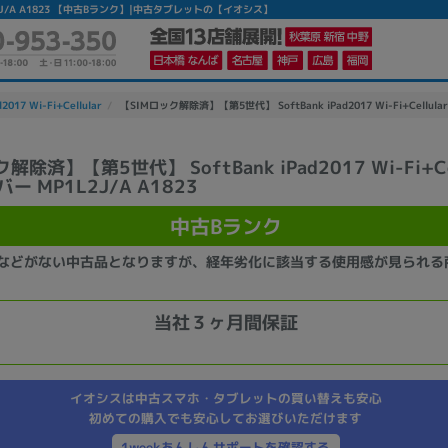
 MP1L2J/A A1823 【中古Bランク】|中古タブレットの【イオシス】
d2017 Wi-Fi+Cellular
【SIMロック解除済】【第5世代】 SoftBank iPad2017 Wi-Fi+Cellular
解除済】【第5世代】 SoftBank iPad2017 Wi-Fi+Cel
バー MP1L2J/A A1823
かんたんパソコン検索に切り替える
中古Bランク
カテゴリー
などがない中古品となりますが、経年劣化に該当する使用感が見られる
商品ジャンルの絞り込み
ノートPC
デスクPC
モニター
当社３ヶ月間保証
イオシスは中古スマホ・タブレットの買い替えも安心
初めての購入でも安心してお選びいただけます
メーカー
1weekあんしんサポートを確認する