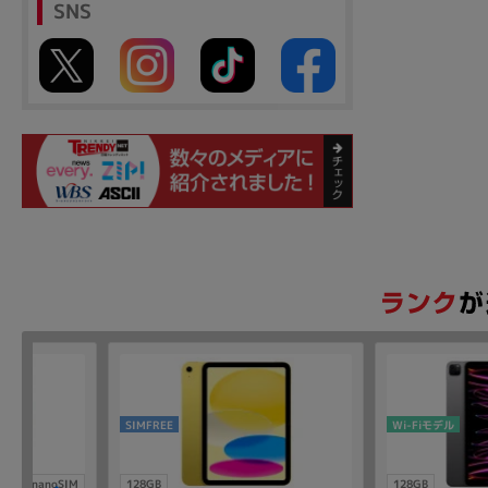
SNS
SIMFREE
Wi-Fiモデル
nanoSIM
128GB
128GB