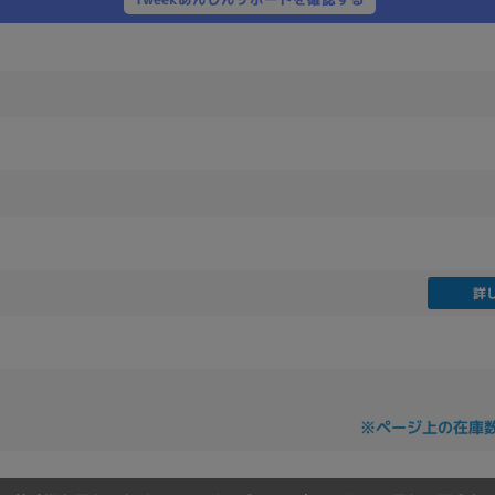
製造、販売メーカーの絞り込み
Pana
TOSHIBA
Apple
SONY
VAIO
Asus
HP
ドライブ
ドライブの絞り込み
DVD-マルチ
BD-ROM
BD−R
詳
DVDスーパーマルチ
その他
CPU
※ページ上の在庫
CPUの絞り込み
Apple M1
Apple M2
ンク
Cランク
Ryzen 9