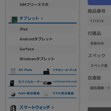
SIMフリースマホ
商品シリーズ名・ブランド名の絞り込み。
商品番号
Let's note
dynabook
Thinkpad
LAVIE
FMV
macbook
Inspiron
aspire
171574
iPad
付属品
Androidタブレット
本体のみ
機能・特徴
Surface
商品の搭載機能による絞り込み
スペック
Windowsタブレット
Webカメラ内蔵
スペック表
在庫数
総在庫数：1
ランク
商品状態の絞り込み
新品/未使用
Aランク
Bラ
未使用
中古
新品