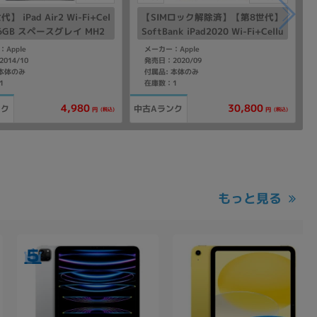
】 iPad Air2 Wi-Fi+Cel
【SIMロック解除済】【第8世代】
 16GB スペースグレイ MH2
SoftBank iPad2020 Wi-Fi+Cellu
/A A1567 【海外版SIMフリ
lar 32GB ゴールド MYMK2J/A A
Apple
メーカー：Apple
2429
014/10
発売日：2020/09
 本体のみ
付属品: 本体のみ
1
在庫数：1
4,980
30,800
ンク
中古Aランク
(税込)
(税込)
円
円
もっと見る