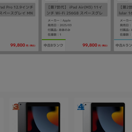
d Pro 12.9インチ
【第7世代】 iPad Air(M3) 11イ
【第2世代
GB スペースグレイ MN
ンチ Wi-Fi 256GB スペースグレ
lular
6
イ MCA14J/A A3266
U2LL
メーカー：Apple
メーカー：
ー】
発売日：2025/03
発売日：2
付属品: 本体のみ
付属品:
在庫数：1
在庫数：
99,800
99,800
中古Bランク
中古Aラ
(税込)
(税込)
円
円