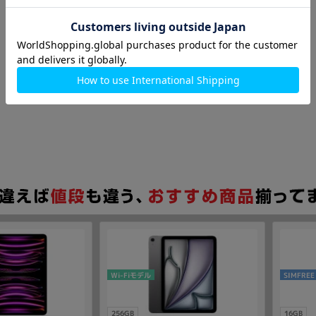
Wi-Fiモデル
SIMFREE
256GB
16GB