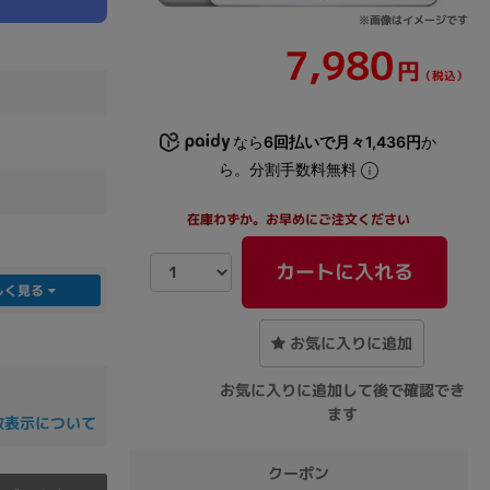
※画像はイメージです
7,980
sonic
FUJITSU
Lenovo
円
（税込）
なら
6回払いで月々1,436円
か
ら。分割手数料無料
在庫わずか。お早めにご注文ください
DVD-ROM
DVD±RW
カートに入れる
しく見る
お気に入りに追加
お気に入りに追加して後で確認でき
ます
数表示について
Ryzen 7
Ryzen 5
Core i9
クーポン