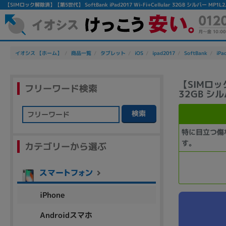
【SIMロック解除済】【第5世代】 SoftBank iPad2017 Wi-Fi+Cellular 32GB シルバー
イオシス 【ホーム】
商品一覧
タブレット
iOS
ipad2017
SoftBank
iPa
【SIMロック
フリーワード検索
32GB シル
検索
フリーワード
特に目立つ傷
す。
カテゴリーから選ぶ
除外ワード
人気の検索ワード：
Let's note
EliteBook
MacBook
iPhone
Androidスマホ
シリーズ