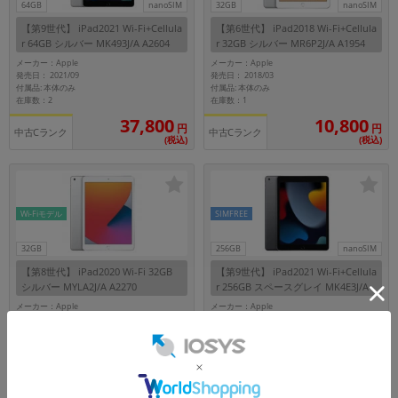
64GB
nanoSIM
32GB
nanoSIM
【第9世代】 iPad2021 Wi-Fi+Cellula
【第6世代】 iPad2018 Wi-Fi+Cellula
r 64GB シルバー MK493J/A A2604
r 32GB シルバー MR6P2J/A A1954
【国内版SIMフリー】
【国内版SIMフリー】
メーカー：Apple
メーカー：Apple
発売日： 2021/09
発売日： 2018/03
付属品: 本体のみ
付属品: 本体のみ
在庫数：2
在庫数：1
37,800
10,800
円
円
中古Cランク
中古Cランク
(税込)
(税込)
Wi-Fiモデル
SIMFREE
32GB
256GB
nanoSIM
【第8世代】 iPad2020 Wi-Fi 32GB
【第9世代】 iPad2021 Wi-Fi+Cellula
シルバー MYLA2J/A A2270
r 256GB スペースグレイ MK4E3J/A
A2604 【au版SIMフリー】
メーカー：Apple
メーカー：Apple
発売日： 2020/09
発売日： 2021/09
付属品: 本体のみ
付属品: 本体のみ
在庫数：1
在庫数：5
27,800
41,800
円
円
中古Bランク
中古Cランク
(税込)
(税込)