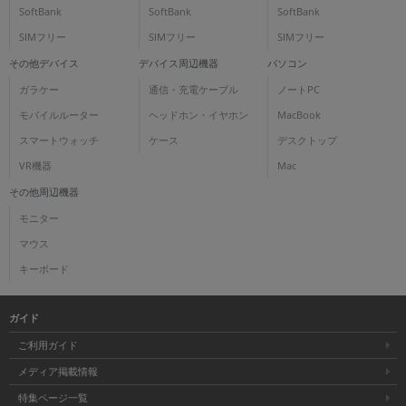
SoftBank
SoftBank
SoftBank
SIMフリー
SIMフリー
SIMフリー
その他デバイス
デバイス周辺機器
パソコン
ガラケー
通信・充電ケーブル
ノートPC
モバイルルーター
ヘッドホン・イヤホン
MacBook
スマートウォッチ
ケース
デスクトップ
VR機器
Mac
その他周辺機器
モニター
マウス
キーボード
ガイド
ご利用ガイド
メディア掲載情報
特集ページ一覧