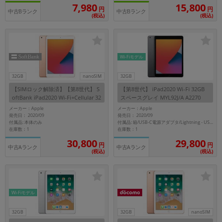
「iPhone」「Xperia」「Galaxy」など
15,800
7,980
円
円
中古Bランク
中古Bランク
(税込)
(税込)
メーカー
製造、販売メーカーの絞り込み
「Apple」「SONY」「SHARP」など
機能・特徴
Wi-Fiモデル
商品の搭載機能による絞り込み
「5G対応」「防水」「ワンセグ」など
32GB
nanoSIM
32GB
【SIMロック解除済】【第8世代】 S
【第8世代】 iPad2020 Wi-Fi 32GB
ドライブ
oftBank iPad2020 Wi-Fi+Cellular 32
スペースグレイ MYL92J/A A2270
ドライブの絞り込み
GB ゴールド MYMK2J/A A2429
メーカー：Apple
メーカー：Apple
発売日： 2020/09
発売日： 2020/09
ランク
付属品: 本体のみ
付属品: 箱/USB-C電源アダプタ/Lightning - USB-Cケーブル/マニュアル
在庫数：1
在庫数：1
商品状態の絞り込み
「新品」「未使用」「中古」など
30,800
29,800
円
円
中古Aランク
中古Aランク
(税込)
(税込)
CPU
CPUの絞り込み
OS
Wi-Fiモデル
OSの絞り込み
32GB
32GB
nanoSIM
メモリ