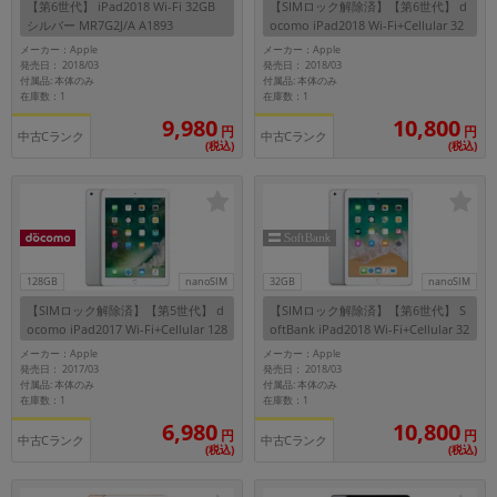
【第6世代】 iPad2018 Wi-Fi 32GB
【SIMロック解除済】【第6世代】 d
~
シルバー MR7G2J/A A1893
ocomo iPad2018 Wi-Fi+Cellular 32
GB ゴールド MRM02J/A A1954
メーカー：Apple
メーカー：Apple
発売日： 2018/03
発売日： 2018/03
容量
付属品: 本体のみ
付属品: 本体のみ
在庫数：1
在庫数：1
~
10,800
9,980
円
円
中古Cランク
中古Cランク
(税込)
(税込)
モニタサイズ
~
価格
128GB
nanoSIM
32GB
nanoSIM
円 ～
円
【SIMロック解除済】【第5世代】 d
【SIMロック解除済】【第6世代】 S
ocomo iPad2017 Wi-Fi+Cellular 128
oftBank iPad2018 Wi-Fi+Cellular 32
GB シルバー MP272J/A A1823
GB シルバー MR6P2J/A A1954
メーカー：Apple
メーカー：Apple
発売日： 2017/03
発売日： 2018/03
付属品: 本体のみ
付属品: 本体のみ
発売日
在庫数：1
在庫数：1
6,980
10,800
月 から
年
円
円
中古Cランク
中古Cランク
(税込)
(税込)
月 まで
年