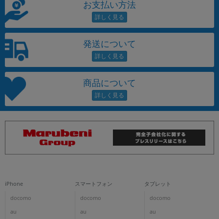
お支払い方法
発送について
商品について
iPhone
スマートフォン
タブレット
docomo
docomo
docomo
au
au
au