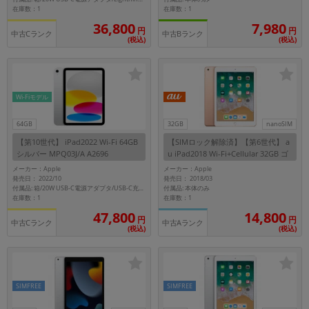
在庫数：1
在庫数：1
36,800
7,980
円
円
中古Cランク
中古Bランク
(税込)
(税込)
Wi-Fiモデル
64GB
32GB
nanoSIM
【第10世代】 iPad2022 Wi-Fi 64GB
【SIMロック解除済】【第6世代】 a
シルバー MPQ03J/A A2696
u iPad2018 Wi-Fi+Cellular 32GB ゴ
ールド MRM02J/A A1954
メーカー：Apple
メーカー：Apple
発売日： 2022/10
発売日： 2018/03
付属品: 本体のみ
付属品: 箱/20W USB-C電源アダプタ/USB-C充電ケーブル(1m)/マニュアル
在庫数：1
在庫数：1
47,800
14,800
円
円
中古Cランク
中古Aランク
(税込)
(税込)
SIMFREE
SIMFREE