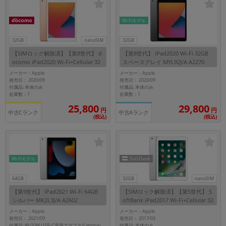
各項目のチェックボックスは「or検索」となります。
Wi-Fiモデル
ただし機能別のみ「and検索」となります。
32GB
nanoSIM
32GB
【SIMロック解除済】【第8世代】 d
【第8世代】 iPad2020 Wi-Fi 32GB
ocomo iPad2020 Wi-Fi+Cellular 32
スペースグレイ MYL92J/A A2270
GB ゴールド MYMK2J/A A2429
メーカー：Apple
メーカー：Apple
発売日： 2020/09
発売日： 2020/09
付属品: 本体のみ
付属品: 本体のみ
在庫数：1
在庫数：1
25,800
29,800
円
円
中古Cランク
中古Aランク
(税込)
(税込)
Wi-Fiモデル
64GB
32GB
nanoSIM
【第9世代】 iPad2021 Wi-Fi 64GB
【SIMロック解除済】【第5世代】 S
シルバー MK2L3J/A A2602
oftBank iPad2017 Wi-Fi+Cellular 32
GB シルバー MP1L2J/A A1823
メーカー：Apple
メーカー：Apple
発売日： 2021/09
発売日： 2017/03
付属品: 本体のみ
付属品: 箱/20W USB-C電源アダプタ/Lightning - USB-Cケーブル/マニュアル