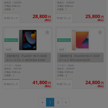
発売日： 2020/09
発売日： 2020/09
付属品: 本体のみ
付属品: 本体のみ
在庫数：7
在庫数：1
28,800
25,800
円
円
中古Cランク
中古Cランク
(税込)
(税込)
Wi-Fiモデル
Wi-Fiモデル
64GB
32GB
【第9世代】 iPad2021 Wi-Fi 64GB
【第8世代】 iPad2020 Wi-Fi 32GB
スペースグレイ MK2K3J/A A2602
ゴールド MYLC2J/A A2270
メーカー：Apple
メーカー：Apple
発売日： 2021/09
発売日： 2020/09
付属品: 本体のみ
付属品: 本体のみ
在庫数：5
在庫数：4
41,800
24,800
円
円
中古Aランク
中古Cランク
(税込)
(税込)
«
1
2
»