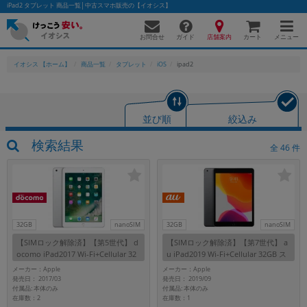
iPad2 タブレット 商品一覧│中古スマホ販売の【イオシス】
お問合せ
店舗案内
メニュー
ガイド
カート
イオシス 【ホーム】
商品一覧
タブレット
iOS
ipad2
かんたんパソコン検索に切り替える
並び順
絞込み
検索結果
全
46
件
フリーワード
除外ワード
人気の検索ワード：
Let's note
EliteBook
MacBook
32GB
nanoSIM
32GB
nanoSIM
カテゴリー
【SIMロック解除済】【第5世代】 d
【SIMロック解除済】【第7世代】 a
商品ジャンルの絞り込み
ocomo iPad2017 Wi-Fi+Cellular 32
u iPad2019 Wi-Fi+Cellular 32GB ス
「スマートフォン」「タブレット」など
GB シルバー MP1L2J/A A1823
ペースグレイ MW6A2J/A A2198
メーカー：Apple
メーカー：Apple
発売日： 2017/03
発売日： 2019/09
シリーズ
付属品: 本体のみ
付属品: 本体のみ
在庫数：2
在庫数：1
商品シリーズ名・ブランド名の絞り込み。