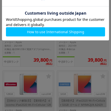
Wi-Fiモデル
Wi-Fiモデル
64GB
64GB
【第9世代】 iPad2021 Wi-Fi 64GB
【第9世代】 iPad2021 Wi-Fi 64GB
スペースグレイ MK2K3J/A A2602
シルバー MK2L3J/A A2602
メーカー：Apple
メーカー：Apple
発売日： 2021/09
発売日： 2021/09
付属品: 本体のみ
付属品: 箱/20W USB-C電源アダプタ/Lightning - USB-Cケーブル/マニュアル
在庫数：1
在庫数：7
39,800
39,800
円
円
中古Bランク
中古Bランク
(税込)
(税込)
SIMFREE
128GB
nanoSIM
32GB
nanoSIM
【SIMロック解除済】【第8世代】 d
【第8世代】 iPad2020 Wi-Fi+Cellula
ocomo iPad2020 Wi-Fi+Cellular 128
r 32GB ゴールド MYMK2J/A A2429
GB シルバー MYMM2J/A A2429
【国内版SIMフリー】
メーカー：Apple
メーカー：Apple