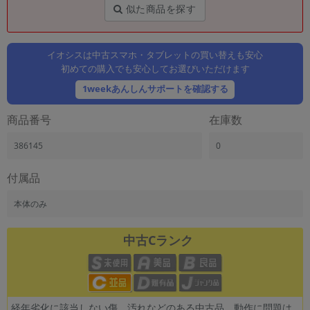
「iPhone」「Xperia」「Galaxy」など
似た商品を探す
メーカー
製造、販売メーカーの絞り込み
「Apple」「SONY」「SHARP」など
イオシスは中古スマホ・タブレットの買い替えも安心
初めての購入でも安心してお選びいただけます
機能・特徴
1weekあんしんサポートを確認する
商品の搭載機能による絞り込み
「5G対応」「防水」「ワンセグ」など
商品番号
在庫数
ドライブ
ドライブの絞り込み
386145
0
ランク
付属品
商品状態の絞り込み
「新品」「未使用」「中古」など
本体のみ
CPU
CPUの絞り込み
中古Cランク
OS
OSの絞り込み
メモリ
経年劣化に該当しない傷、汚れなどのある中古品。動作に問題は