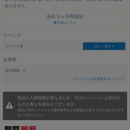
ありません。
~
当社３ヶ月間保証
容量
詳細はこちら
~
スペック
モニタサイズ
スペック表
詳しく見る
~
在庫数
価格
総在庫数：0
※ページ上の在庫数表示について
円 ～
円
商品の入荷時期が異なるため、OSのバージョンは表示の
ものと異なる場合がございます。
発売日
個別にOSのバージョンや製造番号などの情報はお答えできかねますので予
月 から
年
めご了承ください。
月 まで
年