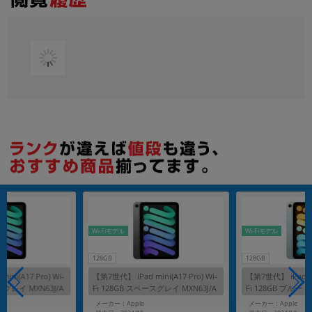
各項目のチェックボックスは「or検索」となります。
ただし機能別のみ「and検索」となります。
Wi-Fiモデル
Wi-Fiモデル
128GB
128GB
ni(A17 Pro) Wi-
【第7世代】 iPad mini(A17 Pro) Wi-
【第7世代】 iPad min
スグレイ MXN63J/A
Fi 128GB スペースグレイ MXN63J/A
Fi 128GB ブルー MX
A2993
メーカー：Apple
メーカー：Apple