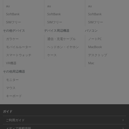
au
au
au
SoftBank
SoftBank
SoftBank
SIMフリー
SIMフリー
SIMフリー
その他デバイス
デバイス周辺機器
パソコン
ガラケー
通信・充電ケーブル
ノートPC
モバイルルーター
ヘッドホン・イヤホン
MacBook
スマートウォッチ
ケース
デスクトップ
VR機器
Mac
その他周辺機器
モニター
マウス
キーボード
ガイド
ご利用ガイド
メディア掲載情報