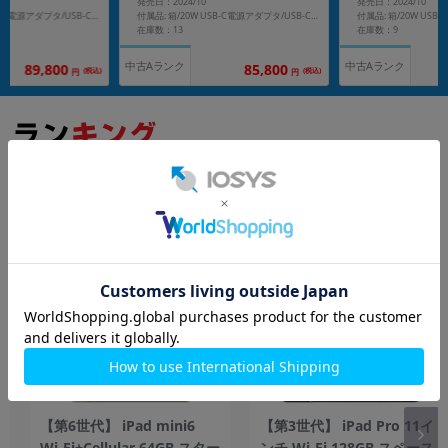
発売日：2024/10
発売日：2024/10
付属品: 箱/20W USB-C電源アダプタ/USB-C充電ケーブル(1m)/マニュアル
付属品: 箱/20W USB-C電源アダプタ/USB-C充電ケーブル(1m)/マニュアル
在庫数：13
在庫数：9
中古Aランク
中古Aランク
89,800
85,800
(税込)
(税込)
円
円
もっと見る
iPad
【第6世代】 iPad mini6
【第3世代】 iPad Pro 11イ
Wi-Fi+Cellular 64GB スター
ンチ Wi-Fi 128GB スペース