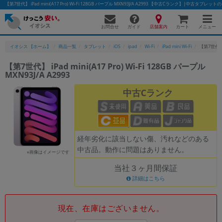
【第7世代】 iPad mini(A17 Pro) Wi-Fi 128GB パープル MXN93J/A A2993 【中古Cランク】|中古タブレ
お問合せ
店舗案内
メニュー
ガイド
カート
イオシス 【ホーム】
商品一覧
タブレット
iOS
ipad
Wi-Fi
iPad mini Wi-Fi
【第7世代】 i
【第7世代】 iPad mini(A17 Pro) Wi-Fi 128GB パープル
MXN93J/A A2993
かんたんパソコン検索に切り替える
中古Cランク
フリーワード
除外ワード
経年劣化に該当しない傷、汚れなどのある
中古品。動作に問題はありません。
人気の検索ワード：
Let's note
EliteBook
MacBook
※画像はイメージです
当社３ヶ月間保証
カテゴリー
詳細はこちら
商品ジャンルの絞り込み
「スマートフォン」「タブレット」など
シリーズ
現在、在庫はございません。
商品シリーズ名・ブランド名の絞り込み。