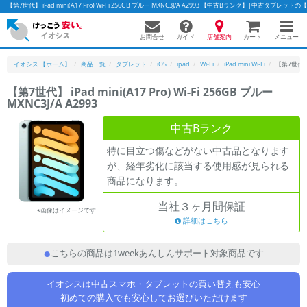
【第7世代】 iPad mini(A17 Pro) Wi-Fi 256GB ブルー MXNC3J/A A2993 【中古Bランク】|中古タブレッ
お問合せ
店舗案内
メニュー
ガイド
カート
イオシス 【ホーム】
商品一覧
タブレット
iOS
ipad
Wi-Fi
iPad mini Wi-Fi
【第7世代】 iP
【第7世代】 iPad mini(A17 Pro) Wi-Fi 256GB ブルー
MXNC3J/A A2993
かんたんパソコン検索に切り替える
中古Bランク
特に目立つ傷などがない中古品となります
フリーワード
が、経年劣化に該当する使用感が見られる
商品になります。
除外ワード
当社３ヶ月間保証
人気の検索ワード：
Let's note
EliteBook
MacBook
※画像はイメージです
詳細はこちら
カテゴリー
商品ジャンルの絞り込み
こちらの商品は1weekあんしんサポート対象商品です
「スマートフォン」「タブレット」など
イオシスは中古スマホ・タブレットの買い替えも安心
シリーズ
初めての購入でも安心してお選びいただけます
商品シリーズ名・ブランド名の絞り込み。