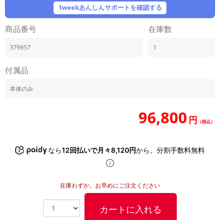
「iPhone」「Xperia」「Galaxy」など
1weekあんしんサポートを確認する
メーカー
商品番号
在庫数
製造、販売メーカーの絞り込み
「Apple」「SONY」「SHARP」など
379957
1
機能・特徴
商品の搭載機能による絞り込み
付属品
「5G対応」「防水」「ワンセグ」など
本体のみ
ドライブ
ドライブの絞り込み
96,800
円
ランク
（税込）
商品状態の絞り込み
「新品」「未使用」「中古」など
なら
12回払いで月々8,120円
から。分割手数料無料
CPU
CPUの絞り込み
在庫わずか。お早めにご注文ください
OS
OSの絞り込み
カートに入れる
メモリ