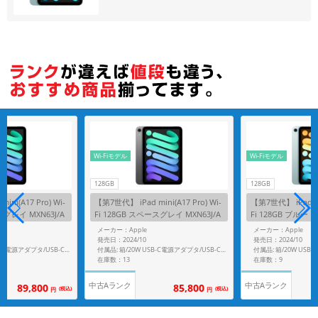
Wi-Fiモデル
Wi-Fiモデル
128GB
128GB
ni(A17 Pro) Wi-
【第7世代】 iPad mini(A17 Pro) Wi-
【第7世代】 iPad min
スグレイ MXN63J/A
Fi 128GB スペースグレイ MXN63J/A
Fi 128GB ブルー MX
A2993
メーカー：Apple
メーカー：Apple
発売日：2024/10
発売日：2024/10
付属品: 箱/20W USB-C電源アダプタ/USB-C充電ケーブル(1m)/マニュアル
付属品: 箱/20W USB-C電源アダプタ/USB-C充電ケーブル(1m)/マニュアル
在庫数：13
在庫数：9
中古Aランク
中古Aランク
89,800
85,800
(税込)
(税込)
円
円