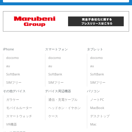
iPhone
スマートフォン
タブレット
docomo
docomo
docomo
au
au
au
SoftBank
SoftBank
SoftBank
SIMフリー
SIMフリー
SIMフリー
その他デバイス
デバイス周辺機器
パソコン
ガラケー
通信・充電ケーブル
ノートPC
モバイルルーター
ヘッドホン・イヤホン
MacBook
スマートウォッチ
ケース
デスクトップ
VR機器
Mac