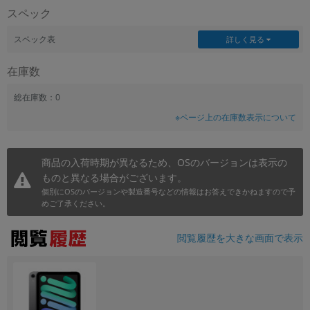
スペック
~
スペック表
詳しく見る
容量
在庫数
~
総在庫数：0
モニタサイズ
※ページ上の在庫数表示について
~
商品の入荷時期が異なるため、OSのバージョンは表示の
価格
ものと異なる場合がございます。
円 ～
円
個別にOSのバージョンや製造番号などの情報はお答えできかねますので予
めご了承ください。
閲覧履歴を大きな画面で表示
発売日
月 から
年
月 まで
年