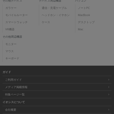
その他デバイス
デバイス周辺機器
パソコン
ガラケー
通信・充電ケーブル
ノートPC
モバイルルーター
ヘッドホン・イヤホン
MacBook
スマートウォッチ
ケース
デスクトップ
VR機器
Mac
その他周辺機器
モニター
マウス
キーボード
ガイド
ご利用ガイド
メディア掲載情報
特集ページ一覧
イオシスについて
会社概要