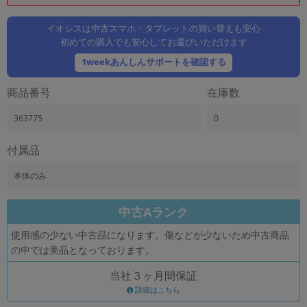
「iPhone」「Xperia」「Galaxy」など
メーカー
イオシスは中古スマホ・タブレットの買い替えも安心
初めての購入でも安心してお選びいただけます
製造、販売メーカーの絞り込み
「Apple」「SONY」「SHARP」など
1weekあんしんサポートを確認する
機能・特徴
商品番号
在庫数
商品の搭載機能による絞り込み
「5G対応」「防水」「ワンセグ」など
363775
0
ドライブ
ドライブの絞り込み
付属品
ランク
本体のみ
商品状態の絞り込み
「新品」「未使用」「中古」など
中古Aランク
CPU
使用感の少ない中古品になります。傷などが少ないため中古商品
CPUの絞り込み
の中では美品となっております。
OS
当社３ヶ月間保証
OSの絞り込み
詳細はこちら
メモリ