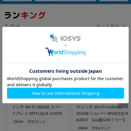
もっと見る
iPad
【第3世代】 iPad Pro 12.9
【第5世代】 iPad Pro(M4)
インチ Wi-Fi 256GB スペー
11インチ Wi-Fi+Cellular
スグレイ MTFL2J/A A1876
256GB シルバー MVW23J/A
A2837 【au版SIMフリー】
256GB
中古Cランク
256GB
中古Aランク