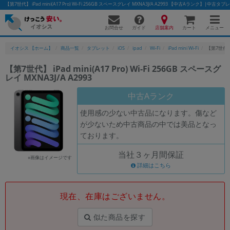
【第7世代】 iPad mini(A17 Pro) Wi-Fi 256GB スペースグレイ MXNA3J/A A2993 【中古Aランク】|
お問合せ
店舗案内
メニュー
ガイド
カート
イオシス 【ホーム】
商品一覧
タブレット
iOS
ipad
Wi-Fi
iPad mini Wi-Fi
【第7世代】 i
【第7世代】 iPad mini(A17 Pro) Wi-Fi 256GB スペースグ
レイ MXNA3J/A A2993
かんたんパソコン検索に切り替える
中古Aランク
使用感の少ない中古品になります。傷など
フリーワード
が少ないため中古商品の中では美品となっ
ております。
除外ワード
当社３ヶ月間保証
人気の検索ワード：
Let's note
EliteBook
MacBook
※画像はイメージです
詳細はこちら
カテゴリー
商品ジャンルの絞り込み
「スマートフォン」「タブレット」など
現在、在庫はございません。
シリーズ
似た商品を探す
商品シリーズ名・ブランド名の絞り込み。