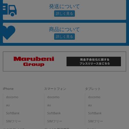
発送について
商品について
iPhone
スマートフォン
タブレット
docomo
docomo
docomo
au
au
au
SoftBank
SoftBank
SoftBank
SIMフリー
SIMフリー
SIMフリー