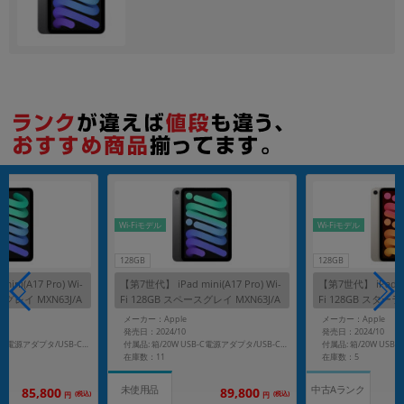
各項目のチェックボックスは「or検索」となります。
ただし機能別のみ「and検索」となります。
Wi-Fiモデル
Wi-Fiモデル
128GB
128GB
ni(A17 Pro) Wi-
【第7世代】 iPad mini(A17 Pro) Wi-
【第7世代】 iPad min
スグレイ MXN63J/A
Fi 128GB スペースグレイ MXN63J/A
Fi 128GB スターラ
A2993
2993
メーカー：Apple
メーカー：Apple
発売日：2024/10
発売日：2024/10
付属品: 箱/20W USB-C電源アダプタ/USB-C充電ケーブル(1m)/マニュアル
付属品: 箱/20W USB-C電源アダプタ/USB-C充電ケーブル(1m)/マニュアル
在庫数：11
在庫数：5
中古Aランク
未使用品
85,800
89,800
(税込)
(税込)
円
円