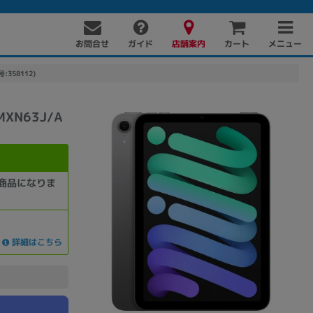
お問合せ
店舗案内
メニュー
ガイド
カート
号:358112)
MXN63J/A
商品になりま
PC周辺機器
PCパーツ
ソフト
詳細はこちら