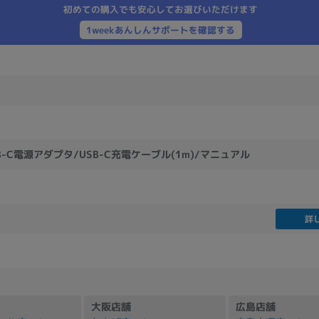
初めての購入でも安心してお選びいただけます
製造、販売メーカーの絞り込み
1weekあんしんサポートを確認する
Pana
TOSHIBA
Apple
SONY
VAIO
Asus
HP
ドライブ
ドライブの絞り込み
SB-C電源アダプタ/USB-C充電ケーブル(1m)/マニュアル
DVD-マルチ
BD-ROM
BD−R
DVDスーパーマルチ
その他
詳
CPU
CPUの絞り込み
Apple M1
Apple M2
ンク
Cランク
Ryzen 9
大阪店舗
広島店舗