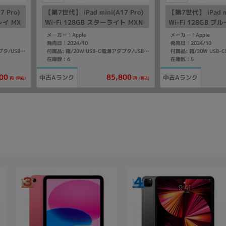
7 Pro)
【第7世代】 iPad mini(A17 Pro)
【第7世代】 iPad mi
レイ MX
Wi-Fi 128GB スターライト MXN
Wi-Fi 128GB ブル
83J/A A2993
A2993
メーカー：Apple
メーカー：Apple
発売日：2024/10
発売日：2024/10
付属品: 箱/20W USB-C電源アダプタ/USB-C充電ケーブル(1m)/マニュアル
付属品: 箱/20W USB-C電源アダプタ/USB-C充電ケーブル(1m)/マニュアル
在庫数：6
在庫数：5
00
85,800
中古Aランク
中古Aランク
(税込)
(税込)
円
円