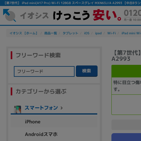
【第7世代】 iPad mini(A17 Pro) Wi-Fi 128GB スペースグレイ MXN63J/A A2993 
イオシス 【ホーム】
商品一覧
タブレット
iOS
ipad
Wi-Fi
iPad mini Wi
【第7世代】 i
フリーワード検索
A2993
検索
フリーワード
特に目立つ傷
す。
カテゴリーから選ぶ
除外ワード
人気の検索ワード：
Let's note
EliteBook
MacBook
iPhone
Androidスマホ
シリーズ