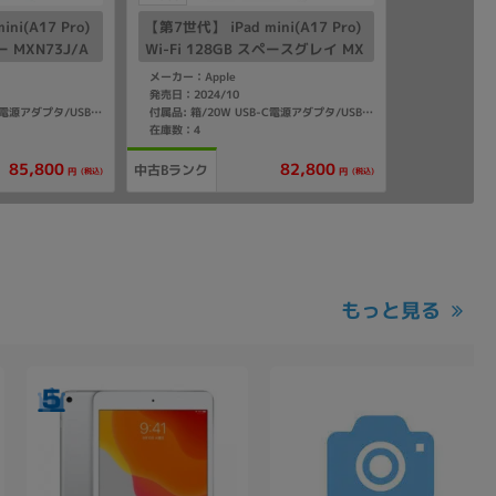
ni(A17 Pro)
【第7世代】 iPad mini(A17 Pro)
ー MXN73J/A
Wi-Fi 128GB スペースグレイ MX
N63J/A A2993
メーカー：Apple
発売日：2024/10
付属品: 箱/20W USB-C電源アダプタ/USB-C充電ケーブル(1m)/マニュアル
付属品: 箱/20W USB-C電源アダプタ/USB-C充電ケーブル(1m)/マニュアル
在庫数：4
85,800
82,800
中古Bランク
(税込)
(税込)
円
円
もっと見る