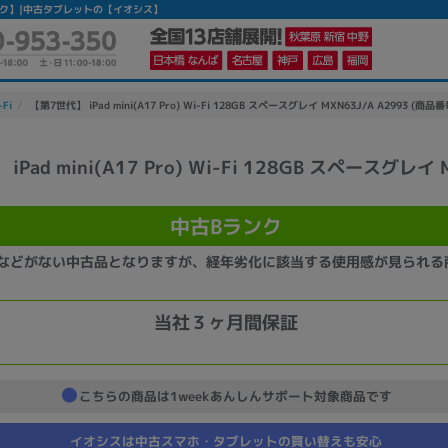
【中古Bランク】|中古タブレットの【イオシス】
-Fi
【第7世代】 iPad mini(A17 Pro) Wi-Fi 128GB スペースグレイ MXN63J/A A2993 (商品番
Pad mini(A17 Pro) Wi-Fi 128GB スペースグレイ 
かんたんパソコン検索に切り替える
中古Bランク
カテゴリー
などがない中古品となりますが、経年劣化に該当する使用感が見られる
商品ジャンルの絞り込み
ノートPC
デスクPC
モニター
当社３ヶ月間保証
こちらの商品は1weekあんしんサポート対象商品です
イオシスは中古スマホ・タブレットの買い替えも安心
メーカー