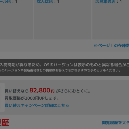
ール店
: 1
なんば店
: 1
広島本通店
: 1
Core i7
Core i5
Core i3
そ
メモリ
~
※ページ上の在庫
omeOS
その他
入荷時期が異なるため、OSのバージョンは表示のものと異なる場合が
モニタサイズ
Sのバージョンや製造番号などの情報はお答えできかねますので予めご了承ください。
~
82,800
買い替えなら
がさらにおとくに。
円
発売日
買取価格が2000円UPします。
買い替えキャンペーン詳細はこちら
月
年
月
年
閲覧履歴を大