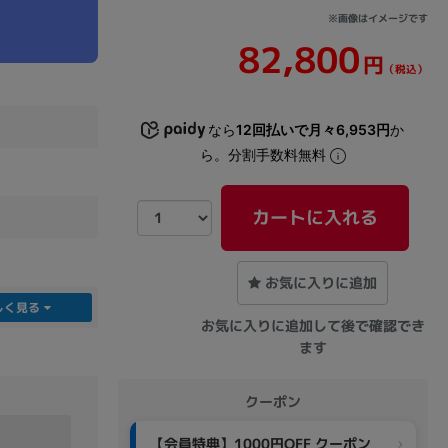
※画像はイメージです
82,800
sonic
FUJITSU
Lenovo
円
（税込）
なら
12回払いで月々6,953円
か
ら。分割手数料無料
カートに入れる
DVD-ROM
DVD±RW
お気に入りに追加
しく見る
お気に入りに追加して後で確認でき
ます
クーポン
Ryzen 7
Ryzen 5
Core i9
【会員特典】1000円OFF クーポン