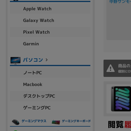
中野サンモ
アウトレット
Apple Watch
Galaxy Watch
Pixel Watch
OS
OSの絞り込み
Garmin
Chr
Win 11
Win 10
MacOS
Win 7
Win 8
商品の
容量
個別にO
ノートPC
~
Macbook
デスクトップPC
価格
ゲーミングPC
円 ～
円