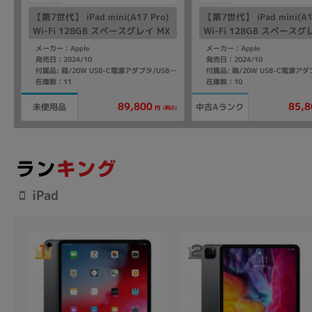
【第7世代】 iPad mini(A17 Pro)
【第7世代】 iPad mini(A1
Wi-Fi 128GB スペースグレイ MX
Wi-Fi 128GB スペースグ
N63J/A A2993
N63J/A A2993
メーカー：Apple
メーカー：Apple
発売日：2024/10
発売日：2024/10
付属品: 箱/20W USB-C電源アダプタ/USB-C充電ケーブル(1m)/マニュアル
在庫数：11
在庫数：10
89,800
85,8
未使用品
中古Aランク
(税込)
円
iPad