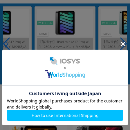
Wi-Fiモデル
Wi-Fiモデル
128GB
128GB
ni(A17 Pro) Wi-
【第7世代】 iPad mini(A17 Pro) Wi-
【第7世代】 iPad min
スグレイ MXN63J/A
Fi 128GB スペースグレイ MXN63J/A
Fi 128GB ブルー MX
A2993
メーカー：Apple
メーカー：Apple
発売日：2024/10
発売日：2024/10
付属品: 箱/20W USB-C電源アダプタ/USB-C充電ケーブル(1m)/マニュアル
付属品: 箱/20W USB-C電源アダプタ/USB-C充電ケーブル(1m)/マニュアル
在庫数：13
在庫数：9
中古Aランク
中古Aランク
89,800
85,800
(税込)
(税込)
円
円
もっと見る
iPad