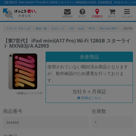
【第7世代】 iPad mini(A17 Pro) Wi-Fi 128GB スターライト MXN83J/A A2993 【未使用品】|中古タブ
お問合せ
店舗案内
メニュー
ガイド
カート
イオシス 【ホーム】
商品一覧
タブレット
iOS
ipad
Wi-Fi
iPad mini Wi-Fi
【第7世代】 i
【第7世代】 iPad mini(A17 Pro) Wi-Fi 128GB スターライ
ト MXN83J/A A2993
かんたんパソコン検索に切り替える
未使用品
使用されていない開封済み商品となります
フリーワード
が、動作確認のため通電を行っておりま
す。
除外ワード
当社６ヶ月保証
人気の検索ワード：
Let's note
EliteBook
MacBook
※画像はイメージです
詳細はこちら
カテゴリー
商品番号
在庫数
商品ジャンルの絞り込み
「スマートフォン」「タブレット」など
344494
1
シリーズ
商品シリーズ名・ブランド名の絞り込み。