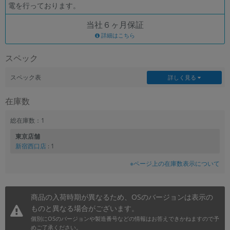
電を行っております。
各項目のチェックボックスは「or検索」となります。
当社６ヶ月保証
ただし機能別のみ「and検索」となります。
詳細はこちら
スペック
スペック表
詳しく見る
在庫数
総在庫数：1
東京店舗
新宿西口店
: 1
※ページ上の在庫数表示について
商品の入荷時期が異なるため、OSのバージョンは表示の
ものと異なる場合がございます。
個別にOSのバージョンや製造番号などの情報はお答えできかねますので予
めご了承ください。