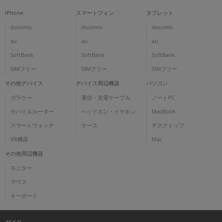
iPhone
スマートフォン
タブレット
docomo
docomo
docomo
au
au
au
SoftBank
SoftBank
SoftBank
SIMフリー
SIMフリー
SIMフリー
その他デバイス
デバイス周辺機器
パソコン
ガラケー
通信・充電ケーブル
ノートPC
モバイルルーター
ヘッドホン・イヤホン
MacBook
スマートウォッチ
ケース
デスクトップ
VR機器
Mac
その他周辺機器
モニター
マウス
キーボード