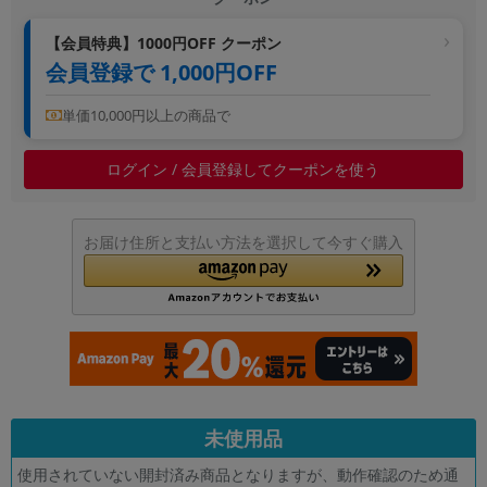
~
【会員特典】1000円OFF クーポン
会員登録で 1,000円OFF
容量
~
単価10,000円以上の商品で
ログイン / 会員登録してクーポンを使う
モニタサイズ
~
お届け住所と支払い方法を選択して今すぐ購入
価格
円 ～
円
発売日
月 から
年
未使用品
月 まで
年
使用されていない開封済み商品となりますが、動作確認のため通