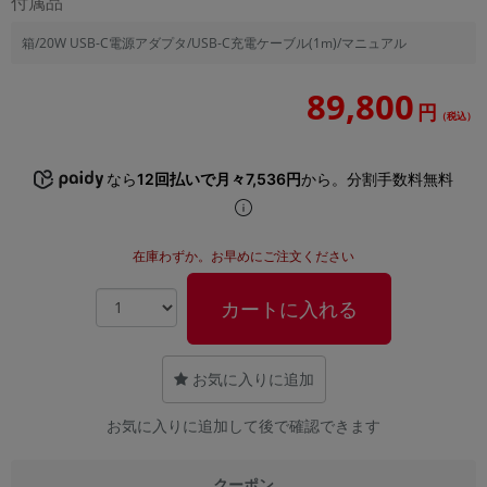
付属品
「iPhone」「Xperia」「Galaxy」など
箱/20W USB-C電源アダプタ/USB-C充電ケーブル(1m)/マニュアル
メーカー
製造、販売メーカーの絞り込み
「Apple」「SONY」「SHARP」など
89,800
円
（税込）
機能・特徴
商品の搭載機能による絞り込み
「5G対応」「防水」「ワンセグ」など
なら
12回払いで月々7,536円
から。分割手数料無料
ドライブ
ドライブの絞り込み
在庫わずか。お早めにご注文ください
ランク
商品状態の絞り込み
カートに入れる
「新品」「未使用」「中古」など
CPU
CPUの絞り込み
お気に入りに追加
OS
お気に入りに追加して後で確認できます
OSの絞り込み
メモリ
クーポン