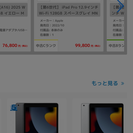
A16) 2025 W
【第6世代】 iPad Pro 12.9インチ
【第7世代】 i
28GB イエロー M
Wi-Fi 128GB スペースグレイ MN
ンチ Wi-F
【SoftBank版S
XP3J/A A2436
イ MCA14J
メーカー：Apple
メーカー：App
発売日：2022/10
発売日：2025/
付属品: 本体のみ
付属品: 本体
付属品: 箱/20W USB-C電源アダプタ/USB-C充電ケーブル(1m)/マニュアル
在庫数：1
在庫数：1
76,800
99,800
中古Cランク
中古Bランク
(税込)
(税込)
円
円
もっと見る