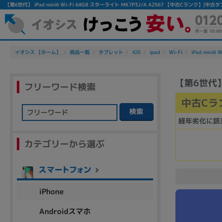
【第6世代】 iPad mini6 Wi-Fi 64GB スターライト MK7P3J/A A2567 【中古Cランク】
イオシス 【ホーム】
商品一覧
タブレット
iOS
ipad
Wi-Fi
iPad mini6 W
【第6世代】 i
フリーワード検索
中古Cラ
検索
経年劣化に該
フリーワード
カテゴリーから選ぶ
除外ワード
人気の検索ワード：
Let's note
EliteBook
MacBook
iPhone
Androidスマホ
シリーズ