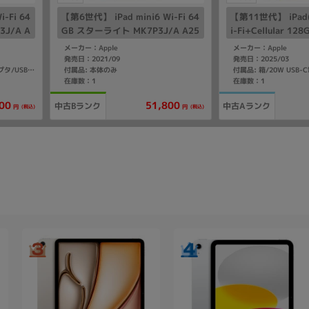
-Fi 64
【第6世代】 iPad mini6 Wi-Fi 64
【第11世代】 iPad(
J/A A
GB スターライト MK7P3J/A A25
i-Fi+Cellular 1
67
D7H4J/A A3355 
メーカー：Apple
メーカー：Apple
IMフリー】
発売日：2021/09
発売日：2025/03
付属品: 本体のみ
付属品: 箱/20W USB-C電源アダプタ/USB-C充電ケーブル（1m）/クイックスタートガイド
在庫数：1
在庫数：1
00
51,800
中古Bランク
中古Aランク
(税込)
(税込)
円
円