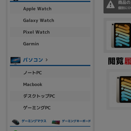
商品の
アウトレット
Apple Watch
個別にO
Galaxy Watch
Pixel Watch
OS
OSの絞り込み
Garmin
Chr
Win 11
Win 10
MacOS
Win 7
Win 8
容量
ノートPC
~
Macbook
デスクトップPC
価格
ゲーミングPC
円 ～
円