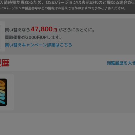
入荷時期が異なるため、OSのバージョンは表示のものと異なる場合が
Core i7
Core i5
Core i3
そ
Sのバージョンや製造番号などの情報はお答えできかねますので予めご了承ください。
47,800
買い替えなら
がさらにおとくに。
円
メモリ
買取価格が2000円UPします。
買い替えキャンペーン詳細はこちら
~
omeOS
その他
閲覧履歴を大
モニタサイズ
~
発売日
月
年
月
年