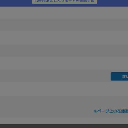
1weekあんしんサポートを確認する
製造、販売メーカーの絞り込み
Pana
TOSHIBA
Apple
SONY
VAIO
Asus
HP
ドライブ
ドライブの絞り込み
DVD-マルチ
BD-ROM
BD−R
詳
DVDスーパーマルチ
その他
CPU
※ページ上の在庫
CPUの絞り込み
Apple M1
Apple M2
ンク
Cランク
Ryzen 9