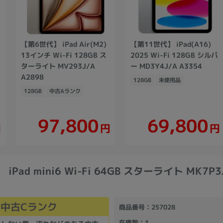
-
【第6世代】 iPad Air(M2)
【第11世代】 iPad(A16)
13インチ Wi-Fi 128GB ス
2025 Wi-Fi 128GB シルバ
ターライト MV293J/A
ー MD3Y4J/A A3354
A2898
128GB
未使用品
128GB
中古Aランク
97,800
69,800
円
円
円
iPad mini6 Wi-Fi 64GB スターライト MK7P3
中古Cランク
商品番号
：257028
在庫数
：1