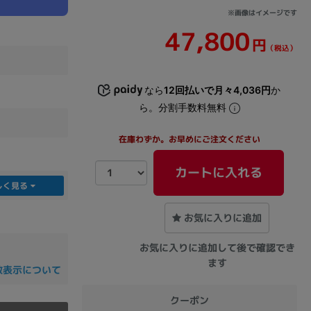
※画像はイメージです
47,800
sonic
FUJITSU
Lenovo
円
（税込）
なら
12回払いで月々4,036円
か
ら。分割手数料無料
在庫わずか。お早めにご注文ください
DVD-ROM
DVD±RW
カートに入れる
しく見る
お気に入りに追加
お気に入りに追加して後で確認でき
ます
数表示について
Ryzen 7
Ryzen 5
Core i9
クーポン