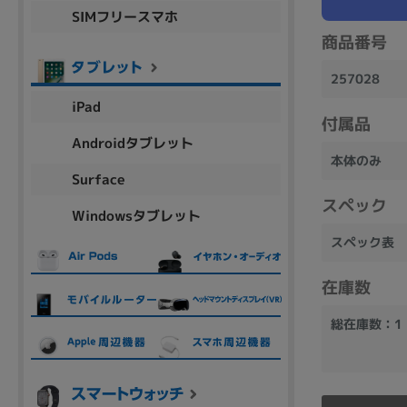
SIMフリースマホ
商品シリーズ名・ブランド名の絞り込み。
商品番号
Let's note
dynabook
Thinkpad
LAVIE
FMV
macbook
Inspiron
aspire
257028
iPad
付属品
Androidタブレット
本体のみ
機能・特徴
Surface
商品の搭載機能による絞り込み
スペック
Windowsタブレット
Webカメラ内蔵
スペック表
在庫数
総在庫数：1
ランク
商品状態の絞り込み
新品/未使用
Aランク
Bラ
未使用
中古
新品