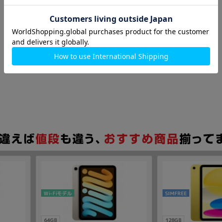
Wi-Fiモデル
SIMFREE
64GB
128GB