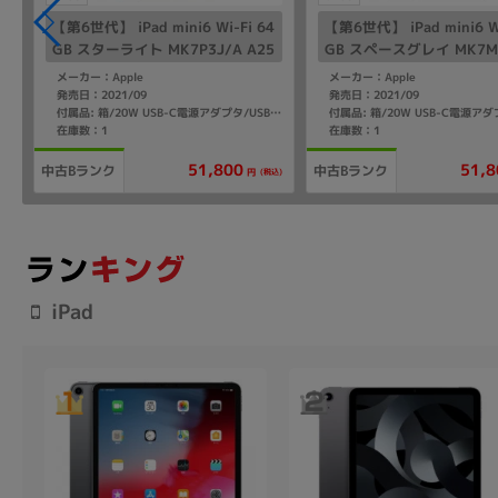
4
【第6世代】 iPad mini6 Wi-Fi 64
【第6世代】 iPad mini6 Wi
5
GB スターライト MK7P3J/A A25
GB スペースグレイ MK7M3
67
2567
メーカー：Apple
メーカー：Apple
発売日：2021/09
発売日：2021/09
付属品: 箱/20W USB-C電源アダプタ/USB-C充電ケーブル（1m）/クイックスタートガイド
在庫数：1
在庫数：1
51,800
51,8
中古Bランク
中古Bランク
込)
(税込)
円
iPad