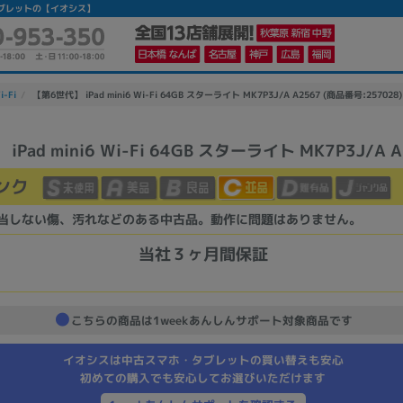
|中古タブレットの【イオシス】
i-Fi
【第6世代】 iPad mini6 Wi-Fi 64GB スターライト MK7P3J/A A2567 (商品番号:257028)
Pad mini6 Wi-Fi 64GB スターライト MK7P3J/A A
かんたんパソコン検索に切り替える
ンク
当しない傷、汚れなどのある中古品。動作に問題はありません。
カテゴリー
商品ジャンルの絞り込み
当社３ヶ月間保証
ノートPC
デスクPC
モニター
こちらの商品は1weekあんしんサポート対象商品です
イオシスは中古スマホ・タブレットの買い替えも安心
初めての購入でも安心してお選びいただけます
メーカー