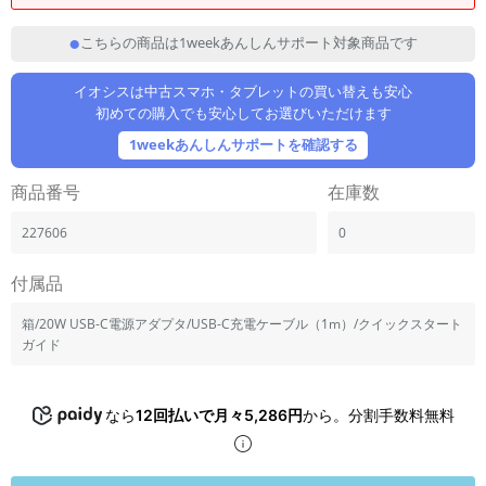
「iPhone」「Xperia」「Galaxy」など
こちらの商品は1weekあんしんサポート対象商品です
メーカー
製造、販売メーカーの絞り込み
「Apple」「SONY」「SHARP」など
イオシスは中古スマホ・タブレットの買い替えも安心
初めての購入でも安心してお選びいただけます
機能・特徴
1weekあんしんサポートを確認する
商品の搭載機能による絞り込み
「5G対応」「防水」「ワンセグ」など
商品番号
在庫数
ドライブ
ドライブの絞り込み
227606
0
ランク
付属品
商品状態の絞り込み
「新品」「未使用」「中古」など
箱/20W USB-C電源アダプタ/USB-C充電ケーブル（1m）/クイックスタート
ガイド
CPU
CPUの絞り込み
OS
なら
12回払いで月々5,286円
から。分割手数料無料
OSの絞り込み
メモリ