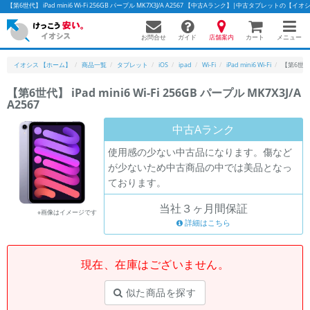
【第6世代】 iPad mini6 Wi-Fi 256GB パープル MK7X3J/A A2567 【中古Aランク】|中古タブレットの【イ
お問合せ
店舗案内
メニュー
ガイド
カート
イオシス 【ホーム】
商品一覧
タブレット
iOS
ipad
Wi-Fi
iPad mini6 Wi-Fi
【第6世代】 
【第6世代】 iPad mini6 Wi-Fi 256GB パープル MK7X3J/A
A2567
かんたんパソコン検索に切り替える
中古Aランク
使用感の少ない中古品になります。傷など
フリーワード
が少ないため中古商品の中では美品となっ
ております。
除外ワード
当社３ヶ月間保証
人気の検索ワード：
Let's note
EliteBook
MacBook
※画像はイメージです
詳細はこちら
カテゴリー
商品ジャンルの絞り込み
「スマートフォン」「タブレット」など
現在、在庫はございません。
シリーズ
似た商品を探す
商品シリーズ名・ブランド名の絞り込み。