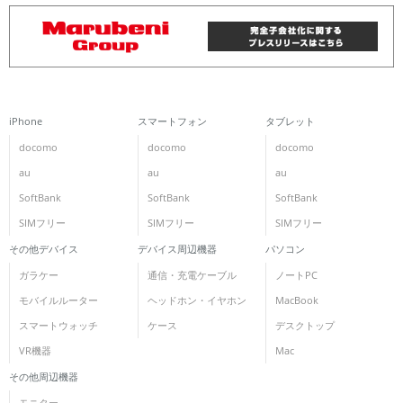
iPhone
スマートフォン
タブレット
docomo
docomo
docomo
au
au
au
SoftBank
SoftBank
SoftBank
SIMフリー
SIMフリー
SIMフリー
その他デバイス
デバイス周辺機器
パソコン
ガラケー
通信・充電ケーブル
ノートPC
モバイルルーター
ヘッドホン・イヤホン
MacBook
スマートウォッチ
ケース
デスクトップ
VR機器
Mac
その他周辺機器