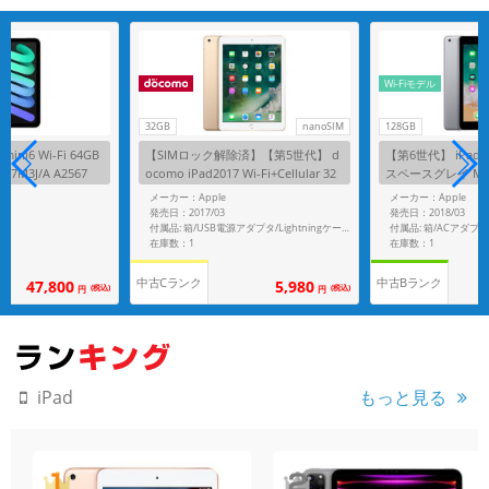
Wi-Fiモデル
32GB
nanoSIM
128GB
ini6 Wi-Fi 64GB
【SIMロック解除済】【第5世代】 d
【第6世代】 iPad201
M3J/A A2567
ocomo iPad2017 Wi-Fi+Cellular 32
スペースグレイ MR7J2
GB ゴールド MPG42J/A A1823
メーカー：Apple
メーカー：Apple
発売日：2017/03
発売日：2018/03
付属品: 箱/USB電源アダプタ/Lightningケーブル/クイックスタート/SIMピン
在庫数：1
在庫数：1
中古Cランク
中古Bランク
47,800
5,980
(税込)
(税込)
円
円
もっと見る
iPad