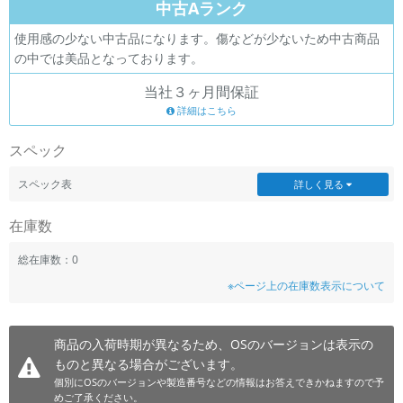
中古Aランク
~
使用感の少ない中古品になります。傷などが少ないため中古商品
の中では美品となっております。
容量
当社３ヶ月間保証
~
詳細はこちら
モニタサイズ
スペック
~
スペック表
詳しく見る
価格
在庫数
円 ～
円
総在庫数：0
※ページ上の在庫数表示について
発売日
商品の入荷時期が異なるため、OSのバージョンは表示の
月 から
年
ものと異なる場合がございます。
個別にOSのバージョンや製造番号などの情報はお答えできかねますので予
月 まで
年
めご了承ください。