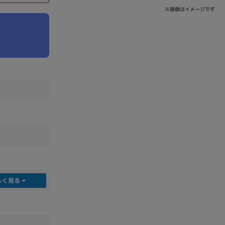
※画像はイメージです
sonic
FUJITSU
Lenovo
DVD-ROM
DVD±RW
しく見る
Ryzen 7
Ryzen 5
Core i9