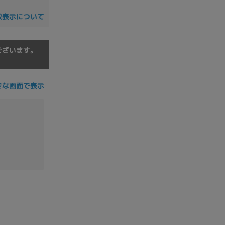
の他
数表示について
ございます。
きな画面で表示
 から
 まで