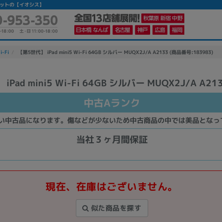
古タブレットの【イオシス】
i-Fi
【第5世代】 iPad mini5 Wi-Fi 64GB シルバー MUQX2J/A A2133 (商品番号:183983)
Pad mini5 Wi-Fi 64GB シルバー MUQX2J/A A21
かんたんパソコン検索に切り替える
中古Aランク
い中古品になります。傷などが少ないため中古商品の中では美品となっ
カテゴリー
商品ジャンルの絞り込み
当社３ヶ月間保証
ノートPC
デスクPC
モニター
現在、在庫はございません。
似た商品を探す
メーカー