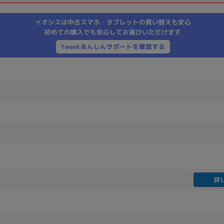
製造、販売メーカーの絞り込み
イオシスは中古スマホ・タブレットの買い替えも安心
Pana
TOSHIBA
Apple
SONY
VAIO
初めての購入でも安心してお選びいただけます
Asus
HP
1weekあんしんサポートを確認する
ドライブ
ドライブの絞り込み
DVD-マルチ
BD-ROM
BD−R
DVDスーパーマルチ
その他
詳
CPU
CPUの絞り込み
Apple M1
Apple M2
ンク
Cランク
Ryzen 9