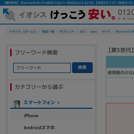
【第5世代】 iPad mini5 Wi-Fi 64GB シルバー MUQX2J/A A2133 【中古Aランク】|中
イオシス 【ホーム】
商品一覧
タブレット
iOS
ipad
Wi-Fi
iPad mini5 W
【第5世代】 i
フリーワード検索
検索
使用感の少な
フリーワード
カテゴリーから選ぶ
除外ワード
人気の検索ワード：
Let's note
EliteBook
MacBook
iPhone
Androidスマホ
シリーズ