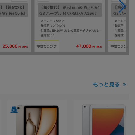
済】【第5世代】
【第6世代】 iPad mini6 Wi-Fi 64
【第6世代】 iP
 Wi-Fi+Cellul
GB パープル MK7R3J/A A2567
GB パープル 
MUX72J/A A2
メーカー：Apple
メーカー：App
発売日：2021/09
発売日：2021/
付属品: 本体
付属品: 箱/20W USB-C電源アダプタ/USB-C充電ケーブル（1m）/クイックスタートガイド
在庫数：1
在庫数：1
25,800
47,800
中古Cランク
中古Cランク
(税込)
(税込)
円
円
もっと見る