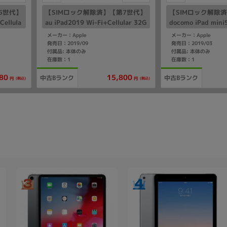
5世代】
【SIMロック解除済】【第7世代】
【SIMロック解除
Cellula
au iPad2019 Wi-Fi+Cellular 32G
docomo iPad mini5
/A A18
B スペースグレイ MW6A2J/A A2
ar 64GB ゴールド 
メーカー：Apple
メーカー：Apple
198
124
発売日：2019/09
発売日：2019/03
付属品: 本体のみ
付属品: 本体のみ
在庫数：1
在庫数：1
80
15,800
中古Bランク
中古Bランク
(税込)
(税込)
円
円