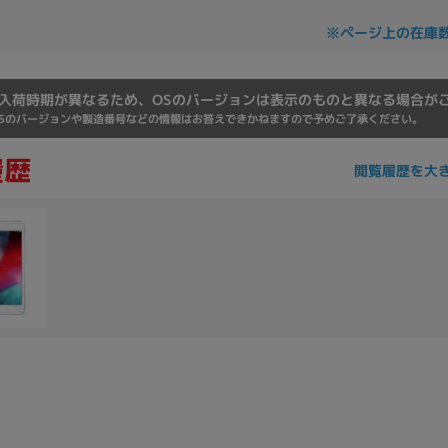
Core i7
Core i5
Core i3
そ
※ページ上の在庫
入荷時期が異なるため、OSのバージョンは表示のものと異なる場合が
メモリ
Sのバージョンや製造番号などの情報はお答えできかねますので予めご了承ください。
~
閲覧履歴を大
omeOS
その他
モニタサイズ
~
発売日
月
年
月
年