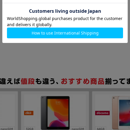
nanoSIM
32GB
nanoSIM
64GB