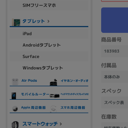
SIMフリースマホ
商品シリーズ名・ブランド名の絞り込み。
Let's note
dynabook
Thinkpad
LAVIE
FMV
macbook
Inspiron
aspire
iPad
商品番号
Androidタブレット
183983
機能・特徴
Surface
商品の搭載機能による絞り込み
付属品
Windowsタブレット
Webカメラ内蔵
本体のみ
スペック
スペック表
ランク
商品状態の絞り込み
在庫数
新品/未使用
Aランク
Bラ
未使用
中古
新品