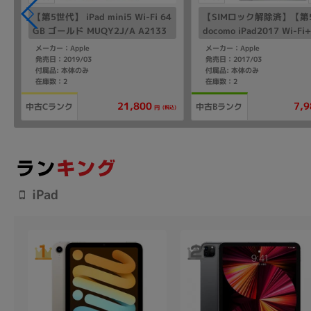
4
【第5世代】 iPad mini5 Wi-Fi 64
【SIMロック解除済】【第
GB ゴールド MUQY2J/A A2133
docomo iPad2017 Wi-Fi+
r 32GB シルバー MP1L2J
メーカー：Apple
メーカー：Apple
23
発売日：2019/03
発売日：2017/03
付属品: 本体のみ
付属品: 本体のみ
在庫数：2
在庫数：2
21,800
7,9
中古Cランク
中古Bランク
込)
(税込)
円
iPad