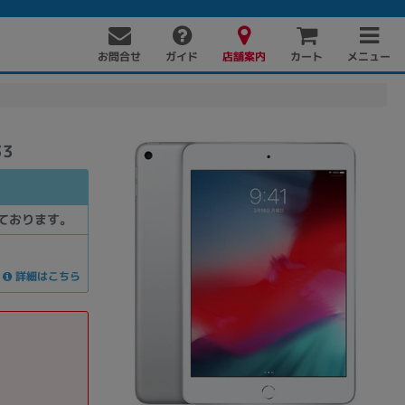
お問合せ
店舗案内
メニュー
ガイド
カート
33
ております。
詳細はこちら
PC周辺機器
PCパーツ
ソフト