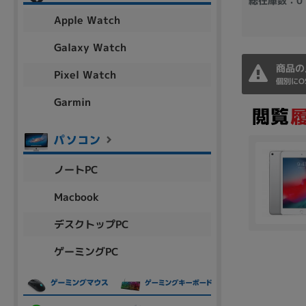
総在庫数：0
アウトレット
Apple Watch
Galaxy Watch
商品の
Pixel Watch
OS
個別にO
OSの絞り込み
Garmin
Chr
Win 11
Win 10
MacOS
Win 7
Win 8
容量
ノートPC
~
Macbook
デスクトップPC
価格
ゲーミングPC
円 ～
円