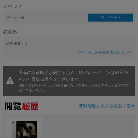
スペック
~
スペック表
詳しく見る
容量
在庫数
~
総在庫数：0
モニタサイズ
※ページ上の在庫数表示について
~
商品の入荷時期が異なるため、OSのバージョンは表示の
価格
ものと異なる場合がございます。
円 ～
円
個別にOSのバージョンや製造番号などの情報はお答えできかねますので予
めご了承ください。
閲覧履歴を大きな画面で表示
発売日
月 から
年
月 まで
年