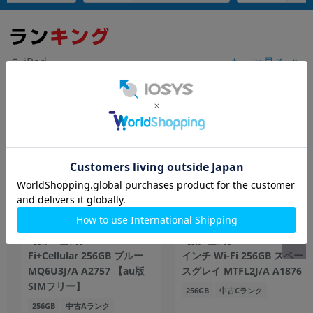
もっと見る
iPad
【第10世代】 iPad2022 Wi-
【第3世代】 iPad Pro 12.9
Fi+Cellular 256GB ブルー
インチ Wi-Fi 256GB スペー
MQ6U3J/A A2757 【au版
スグレイ MTFL2J/A A1876
SIMフリー】
256GB
中古Cランク
256GB
中古Aランク