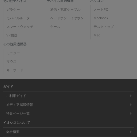
その他デバイス
デバイス周辺機器
パソコン
ガラケー
通信・充電ケーブル
ノートPC
モバイルルーター
ヘッドホン・イヤホン
MacBook
スマートウォッチ
ケース
デスクトップ
VR機器
Mac
その他周辺機器
モニター
マウス
キーボード
ガイド
ご利用ガイド
メディア掲載情報
特集ページ一覧
イオシスについて
会社概要