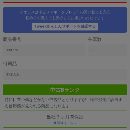
「iPhone」「Xperia」「Galaxy」など
メーカー
イオシスは中古スマホ・タブレットの買い替えも安心
初めての購入でも安心してお選びいただけます
製造、販売メーカーの絞り込み
「Apple」「SONY」「SHARP」など
1weekあんしんサポートを確認する
機能・特徴
商品番号
在庫数
商品の搭載機能による絞り込み
「5G対応」「防水」「ワンセグ」など
300775
0
ドライブ
ドライブの絞り込み
付属品
ランク
本体のみ
商品状態の絞り込み
「新品」「未使用」「中古」など
中古Bランク
CPU
特に目立つ傷などがない中古品となりますが、経年劣化に該当す
CPUの絞り込み
る使用感が見られる商品になります。
OS
当社３ヶ月間保証
OSの絞り込み
詳細はこちら
メモリ