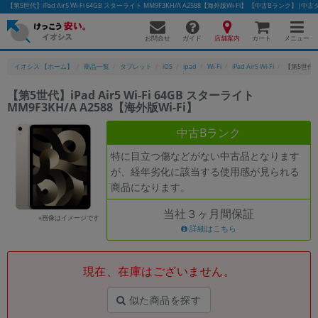
【第5世代】iPad Air5 Wi-Fi 64GB スターライト MM9F3KH/A A2588【海外版Wi-Fi】 【中古Bランク
お問合せ
店舗案内
メニュー
ガイド
カート
イオシス 【ホーム】
商品一覧
タブレット
iOS
ipad
Wi-Fi
iPad Air5 Wi-Fi
【第5世代】iP
【第5世代】iPad Air5 Wi-Fi 64GB スターライト
MM9F3KH/A A2588【海外版Wi-Fi】
かんたんパソコン検索に切り替える
中古Bランク
特に目立つ傷などがない中古品となります
フリーワード
が、経年劣化に該当する使用感が見られる
商品になります。
除外ワード
当社３ヶ月間保証
人気の検索ワード：
Let's note
EliteBook
MacBook
※画像はイメージです
詳細はこちら
カテゴリー
商品ジャンルの絞り込み
「スマートフォン」「タブレット」など
現在、在庫はございません。
シリーズ
似た商品を探す
商品シリーズ名・ブランド名の絞り込み。