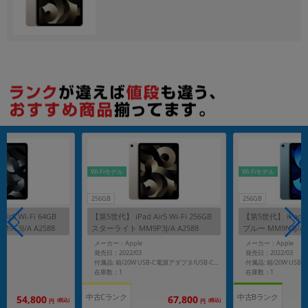
各項目のチェックボックスは「or検索」となります。
ただし機能別のみ「and検索」となります。
Wi-Fiモデル
Wi-Fiモデル
256GB
256GB
ir5 Wi-Fi 64GB
【第5世代】 iPad Air5 Wi-Fi 256GB
【第5世代】 iPad Air
C3J/A A2588
スターライト MM9P3J/A A2588
ブルー MM9N3J/A 
メーカー：Apple
メーカー：Apple
発売日：2022/03
発売日：2022/03
付属品: 箱/20W USB-C電源アダプタ/USB-C充電ケーブル(1m)/クイックスタートガイド
在庫数：1
在庫数：1
中古Cランク
中古Bランク
54,800
67,800
(税込)
(税込)
円
円