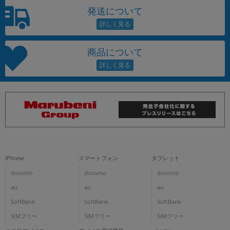
発送について
商品について
iPhone
スマートフォン
タブレット
docomo
docomo
docomo
au
au
au
SoftBank
SoftBank
SoftBank
SIMフリー
SIMフリー
SIMフリー