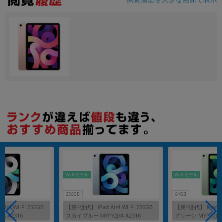
各項目のチェックボックスは「or検索」となります。
ただし機能別のみ「and検索」となります。
Wi-Fiモデル
Wi-Fiモデル
256GB
64GB
ir4 Wi-Fi 256GB
【第4世代】 iPad Air4 Wi-Fi 256GB
【第4世代】 iPad Air
A A2316
スカイブルー MYFY2J/A A2316
グリーン MYFR2J/A