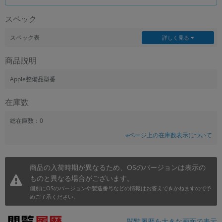
~
スペック
容量
スペック表
詳しく見る
~
商品説明
モニタサイズ
Apple整備品型番
~
在庫数
価格
総在庫数：0
※ページ上の在庫数表示について
円 ～
円
商品の入荷時期が異なるため、OSのバージョンは表示の
発売日
ものと異なる場合がございます。
個別にOSのバージョンや製造番号などの情報はお答えできかねますので予
月 から
年
めご了承ください。
月 まで
年
閲覧履歴を大きな画面で表示