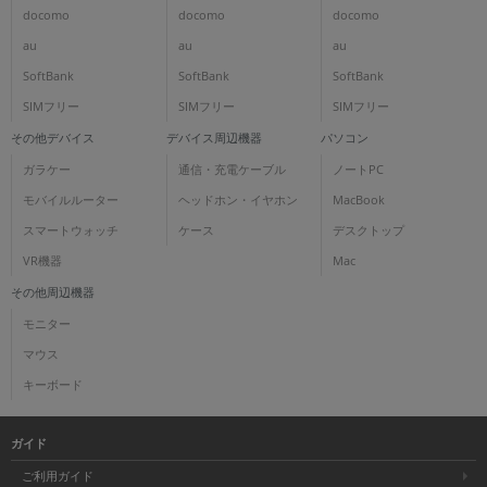
docomo
docomo
docomo
au
au
au
SoftBank
SoftBank
SoftBank
SIMフリー
SIMフリー
SIMフリー
その他デバイス
デバイス周辺機器
パソコン
ガラケー
通信・充電ケーブル
ノートPC
モバイルルーター
ヘッドホン・イヤホン
MacBook
スマートウォッチ
ケース
デスクトップ
VR機器
Mac
その他周辺機器
モニター
マウス
キーボード
ガイド
ご利用ガイド