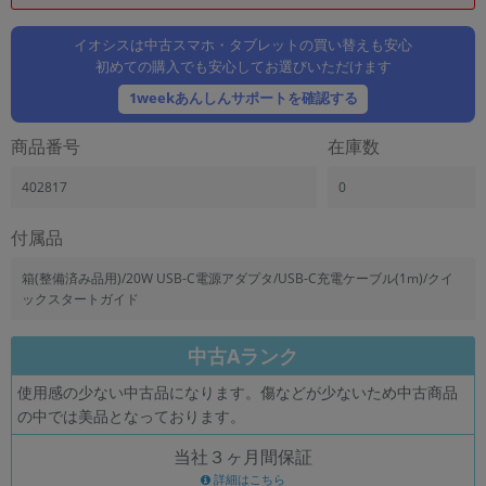
「iPhone」「Xperia」「Galaxy」など
メーカー
イオシスは中古スマホ・タブレットの買い替えも安心
初めての購入でも安心してお選びいただけます
製造、販売メーカーの絞り込み
「Apple」「SONY」「SHARP」など
1weekあんしんサポートを確認する
機能・特徴
商品番号
在庫数
商品の搭載機能による絞り込み
「5G対応」「防水」「ワンセグ」など
402817
0
ドライブ
ドライブの絞り込み
付属品
ランク
箱(整備済み品用)/20W USB-C電源アダプタ/USB-C充電ケーブル(1m)/クイ
商品状態の絞り込み
ックスタートガイド
「新品」「未使用」「中古」など
CPU
中古Aランク
CPUの絞り込み
使用感の少ない中古品になります。傷などが少ないため中古商品
OS
の中では美品となっております。
OSの絞り込み
当社３ヶ月間保証
メモリ
詳細はこちら