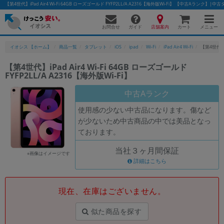
【第4世代】iPad Air4 Wi-Fi 64GB ローズゴールド FYFP2LL/A A2316【海外版Wi-Fi】 【中古Aランク
お問合せ
店舗案内
メニュー
ガイド
カート
イオシス 【ホーム】
商品一覧
タブレット
iOS
ipad
Wi-Fi
iPad Air4 Wi-Fi
【第4世代】iP
【第4世代】iPad Air4 Wi-Fi 64GB ローズゴールド
FYFP2LL/A A2316【海外版Wi-Fi】
かんたんパソコン検索に切り替える
中古Aランク
使用感の少ない中古品になります。傷など
フリーワード
が少ないため中古商品の中では美品となっ
ております。
除外ワード
当社３ヶ月間保証
人気の検索ワード：
Let's note
EliteBook
MacBook
※画像はイメージです
詳細はこちら
カテゴリー
商品ジャンルの絞り込み
「スマートフォン」「タブレット」など
現在、在庫はございません。
シリーズ
似た商品を探す
商品シリーズ名・ブランド名の絞り込み。