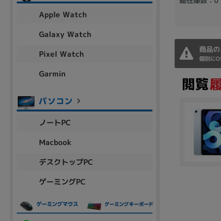
総在庫数：0
アウトレット
Apple Watch
Galaxy Watch
商品の
Pixel Watch
OS
個別にO
OSの絞り込み
Garmin
Chr
Win 11
Win 10
MacOS
Win 7
Win 8
容量
ノートPC
~
Macbook
デスクトップPC
価格
ゲーミングPC
円 ～
円