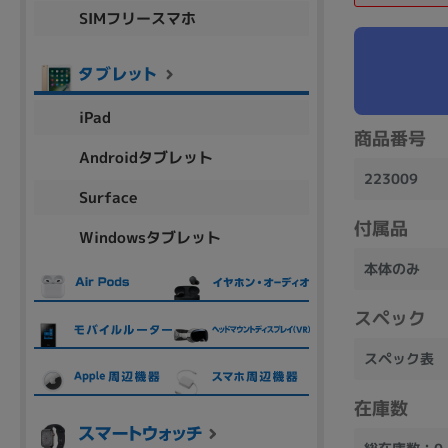
SIMフリースマホ
商品シリーズ名・ブランド名の絞り込み。
Let's note
dynabook
Thinkpad
LAVIE
FMV
macbook
Inspiron
aspire
iPad
商品番号
Androidタブレット
223009
機能・特徴
Surface
商品の搭載機能による絞り込み
付属品
Windowsタブレット
Webカメラ内蔵
本体のみ
スペック
スペック表
ランク
商品状態の絞り込み
在庫数
新品/未使用
Aランク
Bラ
未使用
中古
新品