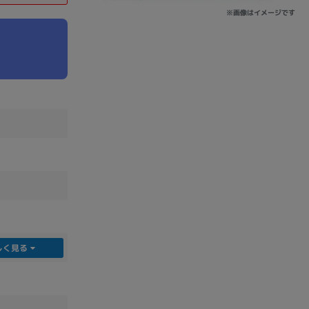
※画像はイメージです
sonic
FUJITSU
Lenovo
DVD-ROM
DVD±RW
しく見る
Ryzen 7
Ryzen 5
Core i9