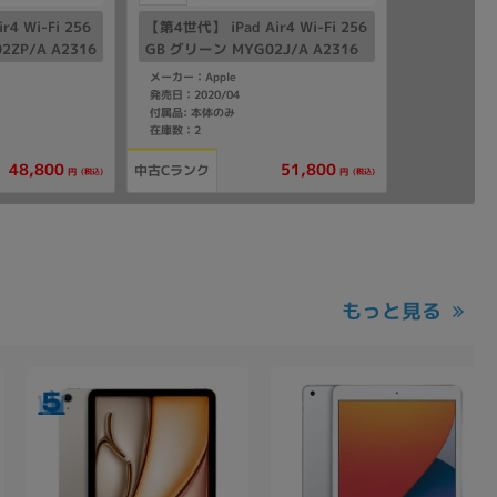
4 Wi-Fi 256
【第4世代】 iPad Air4 Wi-Fi 256
ZP/A A2316
GB グリーン MYG02J/A A2316
メーカー：Apple
発売日：2020/04
付属品: 本体のみ
在庫数：2
48,800
51,800
中古Cランク
(税込)
(税込)
円
円
もっと見る