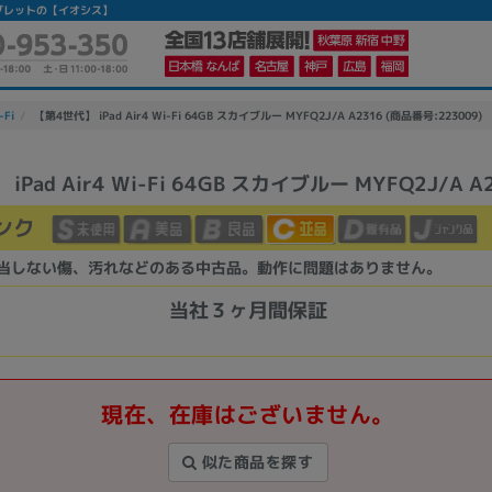
中古タブレットの【イオシス】
-Fi
【第4世代】 iPad Air4 Wi-Fi 64GB スカイブルー MYFQ2J/A A2316 (商品番号:223009)
iPad Air4 Wi-Fi 64GB スカイブルー MYFQ2J/A A
かんたんパソコン検索に切り替える
ンク
当しない傷、汚れなどのある中古品。動作に問題はありません。
カテゴリー
商品ジャンルの絞り込み
当社３ヶ月間保証
ノートPC
デスクPC
モニター
現在、在庫はございません。
似た商品を探す
メーカー