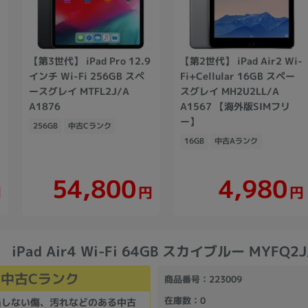
【第3世代】 iPad Pro 12.9
【第2世代】 iPad Air2 Wi-
インチ Wi-Fi 256GB スペ
Fi+Cellular 16GB スペー
ースグレイ MTFL2J/A
スグレイ MH2U2LL/A
A1876
A1567 【海外版SIMフリ
ー】
256GB
中古Cランク
16GB
中古Aランク
54,800
4,980
円
円
円
iPad Air4 Wi-Fi 64GB スカイブルー MYFQ2J
中古Cランク
商品番号
：223009
在庫数
：0
当しない傷、汚れなどのある中古