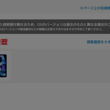
Core i7
Core i5
Core i3
そ
※ページ上の在庫
入荷時期が異なるため、OSのバージョンは表示のものと異なる場合が
メモリ
Sのバージョンや製造番号などの情報はお答えできかねますので予めご了承ください。
~
閲覧履歴を大
omeOS
その他
モニタサイズ
~
発売日
月
年
月
年