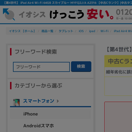
【第4世代】 iPad Air4 Wi-Fi 64GB スカイブルー MYFQ2J/A A2316 【中古Cランク】|
イオシス 【ホーム】
商品一覧
タブレット
iOS
ipad
Wi-Fi
iPad Air4 Wi
【第4世代】 
フリーワード検索
中古Cラ
検索
経年劣化に該
フリーワード
カテゴリーから選ぶ
除外ワード
人気の検索ワード：
Let's note
EliteBook
MacBook
iPhone
Androidスマホ
シリーズ