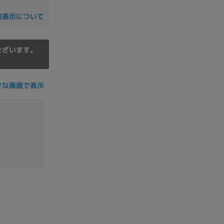
の他
数表示について
ございます。
きな画面で表示
 から
 まで