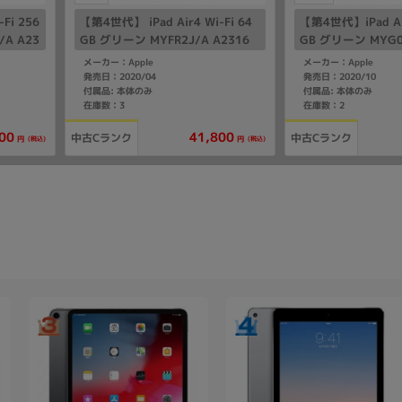
Fi 256
【第4世代】 iPad Air4 Wi-Fi 64
【第4世代】iPad Air
A A23
GB グリーン MYFR2J/A A2316
GB グリーン MYG02
【海外版Wi-Fi】
メーカー：Apple
メーカー：Apple
発売日：2020/04
発売日：2020/10
付属品: 本体のみ
付属品: 本体のみ
在庫数：3
在庫数：2
00
41,800
中古Cランク
中古Cランク
(税込)
(税込)
円
円