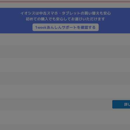
製造、販売メーカーの絞り込み
イオシスは中古スマホ・タブレットの買い替えも安心
Pana
TOSHIBA
Apple
SONY
VAIO
初めての購入でも安心してお選びいただけます
Asus
HP
1weekあんしんサポートを確認する
ドライブ
ドライブの絞り込み
DVD-マルチ
BD-ROM
BD−R
DVDスーパーマルチ
その他
詳
CPU
CPUの絞り込み
Apple M1
Apple M2
ンク
Cランク
Ryzen 9