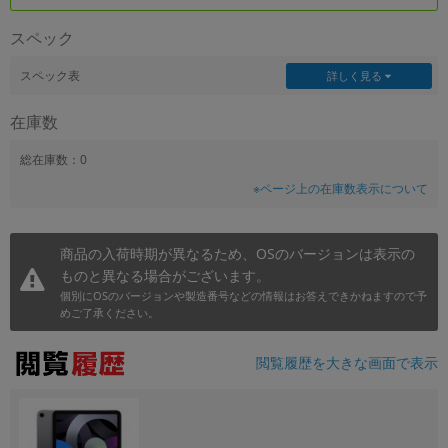
~
スペック
容量
スペック表
詳しく見る
~
在庫数
モニタサイズ
総在庫数：0
※ページ上の在庫数表示について
~
価格
商品の入荷時期が異なるため、OSのバージョンは表示の
ものと異なる場合がございます。
円 ～
円
個別にOSのバージョンや製造番号などの情報はお答えできかねますので予
めご了承ください。
発売日
閲覧履歴を大きな画面で表示
月 から
年
月 まで
年