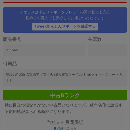
「iPhone」「Xperia」「Galaxy」など
メーカー
イオシスは中古スマホ・タブレットの買い替えも安心
初めての購入でも安心してお選びいただけます
製造、販売メーカーの絞り込み
「Apple」「SONY」「SHARP」など
1weekあんしんサポートを確認する
機能・特徴
商品番号
在庫数
商品の搭載機能による絞り込み
「5G対応」「防水」「ワンセグ」など
211565
0
ドライブ
ドライブの絞り込み
付属品
ランク
箱/20W USB-C電源アダプタ/USB-C充電ケーブル(1m)/クイックスタートガ
商品状態の絞り込み
イド
「新品」「未使用」「中古」など
CPU
中古Bランク
CPUの絞り込み
特に目立つ傷などがない中古品となりますが、経年劣化に該当す
OS
る使用感が見られる商品になります。
OSの絞り込み
当社３ヶ月間保証
メモリ
詳細はこちら