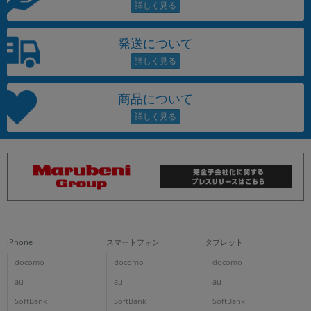
発送について
商品について
iPhone
スマートフォン
タブレット
docomo
docomo
docomo
au
au
au
SoftBank
SoftBank
SoftBank