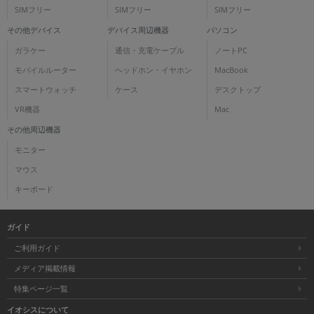
SIMフリー
SIMフリー
SIMフリー
その他デバイス
デバイス周辺機器
パソコン
ガラケー
通信・充電ケーブル
ノートPC
モバイルルーター
ヘッドホン・イヤホン
MacBook
スマートウォッチ
ケース
デスクトップ
VR機器
Mac
その他周辺機器
モニター
マウス
キーボード
ガイド
ご利用ガイド
メディア掲載情報
特集ページ一覧
イオシスについて