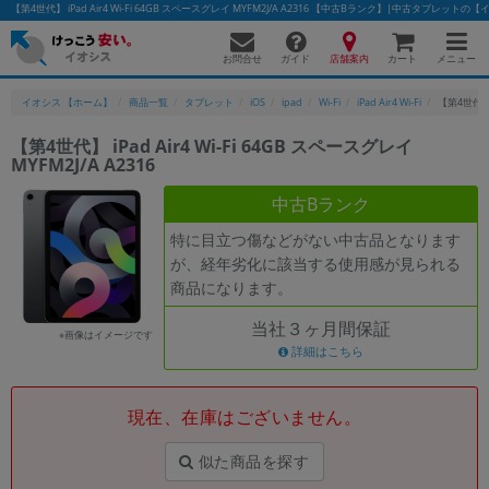
【第4世代】 iPad Air4 Wi-Fi 64GB スペースグレイ MYFM2J/A A2316 【中古Bランク】|中古タブレットの
お問合せ
店舗案内
メニュー
ガイド
カート
イオシス 【ホーム】
商品一覧
タブレット
iOS
ipad
Wi-Fi
iPad Air4 Wi-Fi
【第4世代】 i
【第4世代】 iPad Air4 Wi-Fi 64GB スペースグレイ
MYFM2J/A A2316
かんたんパソコン検索に切り替える
中古Bランク
特に目立つ傷などがない中古品となります
フリーワード
が、経年劣化に該当する使用感が見られる
商品になります。
除外ワード
当社３ヶ月間保証
人気の検索ワード：
Let's note
EliteBook
MacBook
※画像はイメージです
詳細はこちら
カテゴリー
商品ジャンルの絞り込み
「スマートフォン」「タブレット」など
現在、在庫はございません。
シリーズ
似た商品を探す
商品シリーズ名・ブランド名の絞り込み。