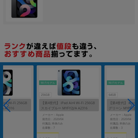
各項目のチェックボックスは「or検索」となります。
ただし機能別のみ「and検索」となります。
Wi-Fiモデル
Wi-Fiモデル
256GB
64GB
ir4 Wi-Fi 256GB
【第4世代】 iPad Air4 Wi-Fi 256GB
【第4世代】 iPad Air
A A2316
スカイブルー MYFY2J/A A2316
グリーン MYFR2J/A
メーカー：Apple
メーカー：Apple
発売日：2020/04
発売日：2020/04
付属品: 本体のみ
付属品: 本体のみ
在庫数：7
在庫数：3