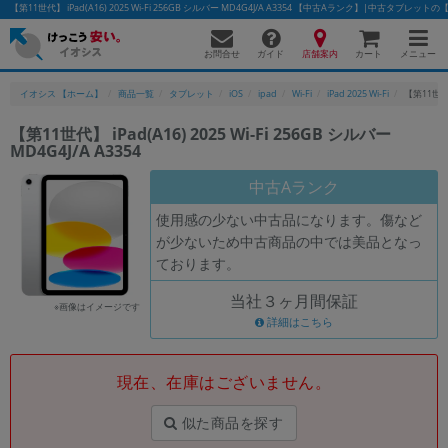
【第11世代】 iPad(A16) 2025 Wi-Fi 256GB シルバー MD4G4J/A A3354 【中古Aランク】|中古タブレッ
お問合せ
店舗案内
メニュー
ガイド
カート
イオシス 【ホーム】
商品一覧
タブレット
iOS
ipad
Wi-Fi
iPad 2025 Wi-Fi
【第11世代】 
【第11世代】 iPad(A16) 2025 Wi-Fi 256GB シルバー
MD4G4J/A A3354
かんたんパソコン検索に切り替える
中古Aランク
使用感の少ない中古品になります。傷など
フリーワード
が少ないため中古商品の中では美品となっ
ております。
除外ワード
当社３ヶ月間保証
人気の検索ワード：
Let's note
EliteBook
MacBook
※画像はイメージです
詳細はこちら
カテゴリー
商品ジャンルの絞り込み
「スマートフォン」「タブレット」など
現在、在庫はございません。
シリーズ
似た商品を探す
商品シリーズ名・ブランド名の絞り込み。