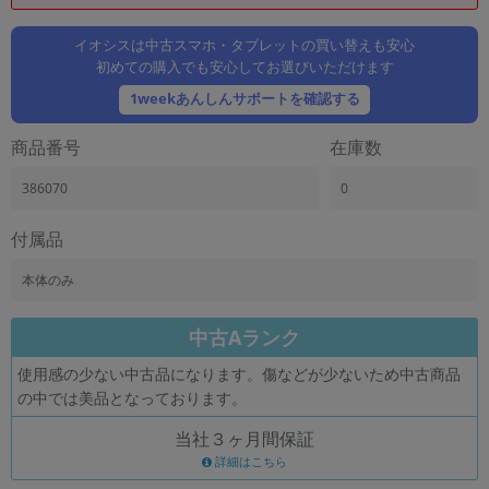
「iPhone」「Xperia」「Galaxy」など
メーカー
イオシスは中古スマホ・タブレットの買い替えも安心
初めての購入でも安心してお選びいただけます
製造、販売メーカーの絞り込み
「Apple」「SONY」「SHARP」など
1weekあんしんサポートを確認する
機能・特徴
商品番号
在庫数
商品の搭載機能による絞り込み
「5G対応」「防水」「ワンセグ」など
386070
0
ドライブ
ドライブの絞り込み
付属品
ランク
本体のみ
商品状態の絞り込み
「新品」「未使用」「中古」など
中古Aランク
CPU
使用感の少ない中古品になります。傷などが少ないため中古商品
CPUの絞り込み
の中では美品となっております。
OS
当社３ヶ月間保証
OSの絞り込み
詳細はこちら
メモリ