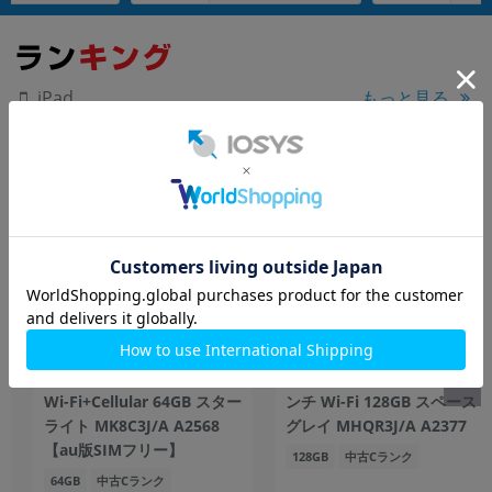
もっと見る
iPad
【第6世代】 iPad mini6
【第3世代】 iPad Pro 11イ
Wi-Fi+Cellular 64GB スター
ンチ Wi-Fi 128GB スペース
ライト MK8C3J/A A2568
グレイ MHQR3J/A A2377
【au版SIMフリー】
128GB
中古Cランク
64GB
中古Cランク