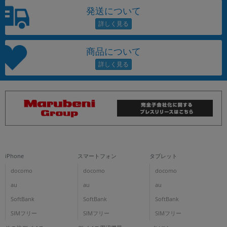
発送について
商品について
iPhone
スマートフォン
タブレット
docomo
docomo
docomo
au
au
au
SoftBank
SoftBank
SoftBank
SIMフリー
SIMフリー
SIMフリー