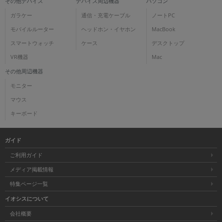
その他デバイス
デバイス周辺機器
パソコン
ガラケー
通信・充電ケーブル
ノートPC
モバイルルーター
ヘッドホン・イヤホン
MacBook
スマートウォッチ
ケース
デスクトップ
VR機器
Mac
その他周辺機器
モニター
マウス
キーボード
ガイド
ご利用ガイド
メディア掲載情報
特集ページ一覧
イオシスについて
会社概要