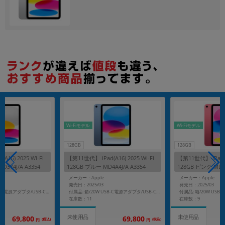
各項目のチェックボックスは「or検索」となります。
ただし機能別のみ「and検索」となります。
Wi-Fiモデル
Wi-Fiモデル
128GB
128GB
A16) 2025 Wi-Fi
【第11世代】 iPad(A16) 2025 Wi-Fi
【第11世代】 iPad(A1
3Y4J/A A3354
128GB ブルー MD4A4J/A A3354
128GB ピンク MD4E
メーカー：Apple
メーカー：Apple
発売日：2025/03
発売日：2025/03
付属品: 箱/20W USB-C電源アダプタ/USB-C充電ケーブル(1m)/マニュアル
付属品: 箱/20W USB-C電源アダプタ/USB-C充電ケーブル(1m)/マニュアル
在庫数：11
在庫数：9
未使用品
未使用品
69,800
69,800
(税込)
(税込)
円
円