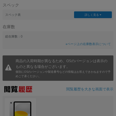
スペック
~
スペック表
詳しく見る
容量
在庫数
~
総在庫数：0
モニタサイズ
※ページ上の在庫数表示について
~
商品の入荷時期が異なるため、OSのバージョンは表示の
価格
ものと異なる場合がございます。
円 ～
円
個別にOSのバージョンや製造番号などの情報はお答えできかねますので予
めご了承ください。
閲覧履歴を大きな画面で表示
発売日
月 から
年
月 まで
年