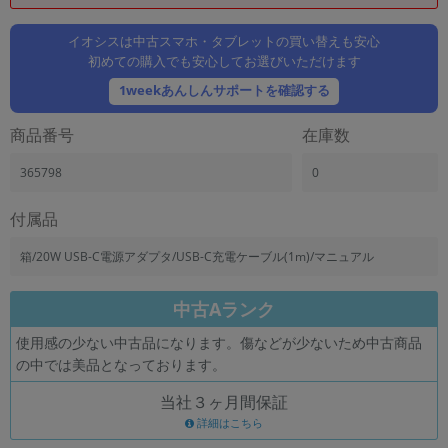
「iPhone」「Xperia」「Galaxy」など
メーカー
イオシスは中古スマホ・タブレットの買い替えも安心
初めての購入でも安心してお選びいただけます
製造、販売メーカーの絞り込み
「Apple」「SONY」「SHARP」など
1weekあんしんサポートを確認する
機能・特徴
商品番号
在庫数
商品の搭載機能による絞り込み
「5G対応」「防水」「ワンセグ」など
365798
0
ドライブ
ドライブの絞り込み
付属品
ランク
箱/20W USB-C電源アダプタ/USB-C充電ケーブル(1m)/マニュアル
商品状態の絞り込み
「新品」「未使用」「中古」など
中古Aランク
CPU
使用感の少ない中古品になります。傷などが少ないため中古商品
CPUの絞り込み
の中では美品となっております。
OS
当社３ヶ月間保証
OSの絞り込み
詳細はこちら
メモリ