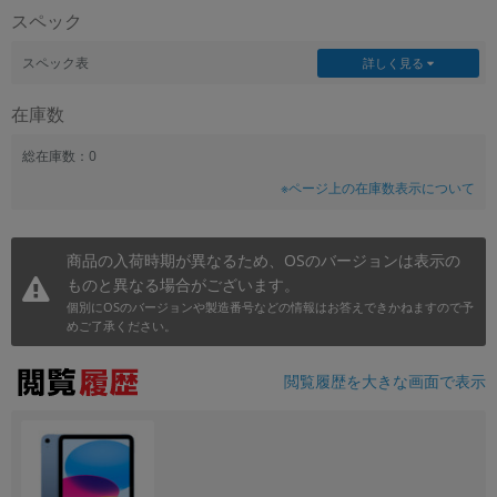
スペック
~
スペック表
詳しく見る
容量
在庫数
~
総在庫数：0
モニタサイズ
※ページ上の在庫数表示について
~
商品の入荷時期が異なるため、OSのバージョンは表示の
価格
ものと異なる場合がございます。
円 ～
円
個別にOSのバージョンや製造番号などの情報はお答えできかねますので予
めご了承ください。
閲覧履歴を大きな画面で表示
発売日
月 から
年
月 まで
年