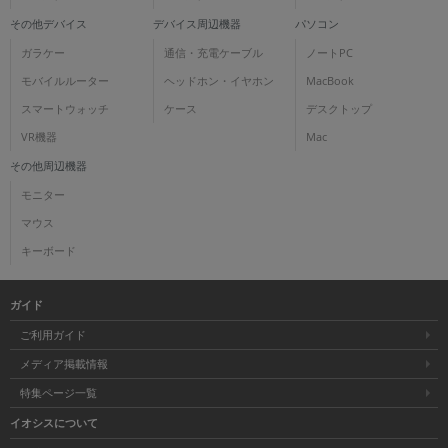
その他デバイス
デバイス周辺機器
パソコン
ガラケー
通信・充電ケーブル
ノートPC
モバイルルーター
ヘッドホン・イヤホン
MacBook
スマートウォッチ
ケース
デスクトップ
VR機器
Mac
その他周辺機器
モニター
マウス
キーボード
ガイド
ご利用ガイド
メディア掲載情報
特集ページ一覧
イオシスについて