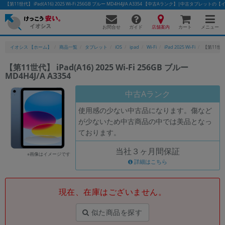
【第11世代】 iPad(A16) 2025 Wi-Fi 256GB ブルー MD4H4J/A A3354 【中古Aランク】|中古タブレットの
お問合せ
店舗案内
メニュー
ガイド
カート
イオシス 【ホーム】
商品一覧
タブレット
iOS
ipad
Wi-Fi
iPad 2025 Wi-Fi
【第11世代】 
【第11世代】 iPad(A16) 2025 Wi-Fi 256GB ブルー
MD4H4J/A A3354
かんたんパソコン検索に切り替える
中古Aランク
使用感の少ない中古品になります。傷など
フリーワード
が少ないため中古商品の中では美品となっ
ております。
除外ワード
当社３ヶ月間保証
人気の検索ワード：
Let's note
EliteBook
MacBook
※画像はイメージです
詳細はこちら
カテゴリー
商品ジャンルの絞り込み
「スマートフォン」「タブレット」など
現在、在庫はございません。
シリーズ
似た商品を探す
商品シリーズ名・ブランド名の絞り込み。