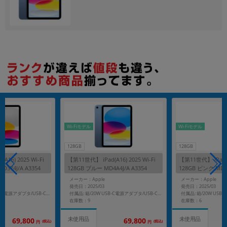
各項目のチェックボックスは「or検索」となります。
ただし機能別のみ「and検索」となります。
Wi-Fiモデル
Wi-Fiモデル
128GB
128GB
A16) 2025 Wi-Fi
【第11世代】 iPad(A16) 2025 Wi-Fi
【第11世代】 iPad(A1
3Y4J/A A3354
128GB ブルー MD4A4J/A A3354
128GB ピンク MD4E
メーカー：Apple
メーカー：Apple
発売日：2025/03
発売日：2025/03
付属品: 箱/20W USB-C電源アダプタ/USB-C充電ケーブル(1m)/マニュアル
付属品: 箱/20W USB-C電源アダプタ/USB-C充電ケーブル(1m)/マニュアル
在庫数：9
在庫数：6
未使用品
未使用品
69,800
69,800
(税込)
(税込)
円
円