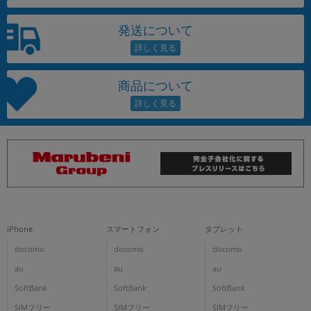
発送について
商品について
iPhone
スマートフォン
タブレット
docomo
docomo
docomo
au
au
au
SoftBank
SoftBank
SoftBank
SIMフリー
SIMフリー
SIMフリー