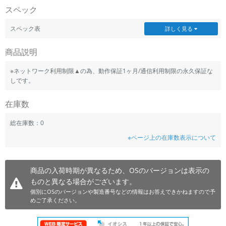
スペック
~
スペック表
詳しく見る
容量
商品説明
~
※ネットワーク利用制限▲の為、動作保証1ヶ月/通信利用制限の永久保証な
モニタサイズ
しです。
~
在庫数
価格
総在庫数：0
※ページ上の在庫数表示について
円 ～
円
商品の入荷時期が異なるため、OSのバージョンは表示の
発売日
ものと異なる場合がございます。
個別にOSのバージョンや製造番号などの情報はお答えできかねますので予
月 から
年
めご了承ください。
月 まで
年