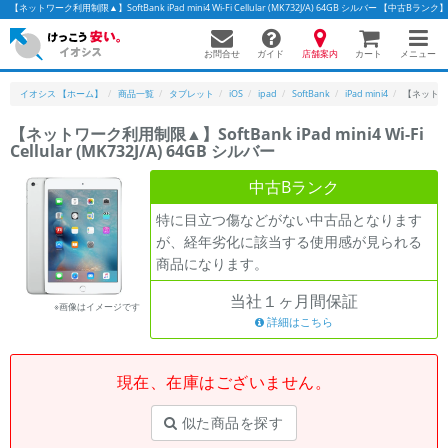
【ネットワーク利用制限▲】SoftBank iPad mini4 Wi-Fi Cellular (MK732J/A) 64GB シルバー 【
お問合せ
店舗案内
メニュー
ガイド
カート
イオシス 【ホーム】
商品一覧
タブレット
iOS
ipad
SoftBank
iPad mini4
【ネットワーク利
【ネットワーク利用制限▲】SoftBank iPad mini4 Wi-Fi
Cellular (MK732J/A) 64GB シルバー
かんたんパソコン検索に切り替える
中古Bランク
特に目立つ傷などがない中古品となります
フリーワード
が、経年劣化に該当する使用感が見られる
商品になります。
除外ワード
当社１ヶ月間保証
人気の検索ワード：
Let's note
EliteBook
MacBook
※画像はイメージです
詳細はこちら
カテゴリー
商品ジャンルの絞り込み
「スマートフォン」「タブレット」など
現在、在庫はございません。
シリーズ
似た商品を探す
商品シリーズ名・ブランド名の絞り込み。