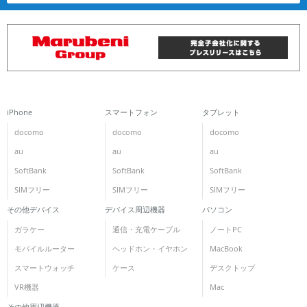
iPhone
スマートフォン
タブレット
docomo
docomo
docomo
au
au
au
SoftBank
SoftBank
SoftBank
SIMフリー
SIMフリー
SIMフリー
その他デバイス
デバイス周辺機器
パソコン
ガラケー
通信・充電ケーブル
ノートPC
モバイルルーター
ヘッドホン・イヤホン
MacBook
スマートウォッチ
ケース
デスクトップ
VR機器
Mac
その他周辺機器