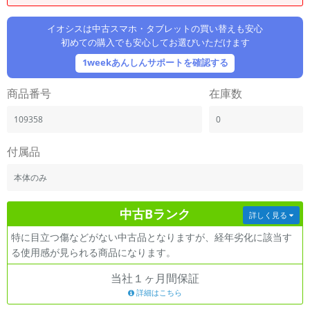
「iPhone」「Xperia」「Galaxy」など
メーカー
イオシスは中古スマホ・タブレットの買い替えも安心
初めての購入でも安心してお選びいただけます
製造、販売メーカーの絞り込み
「Apple」「SONY」「SHARP」など
1weekあんしんサポートを確認する
機能・特徴
商品番号
在庫数
商品の搭載機能による絞り込み
「5G対応」「防水」「ワンセグ」など
109358
0
ドライブ
ドライブの絞り込み
付属品
ランク
本体のみ
商品状態の絞り込み
「新品」「未使用」「中古」など
中古Bランク
詳しく見る
CPU
特に目立つ傷などがない中古品となりますが、経年劣化に該当す
CPUの絞り込み
る使用感が見られる商品になります。
OS
当社１ヶ月間保証
OSの絞り込み
詳細はこちら
メモリ