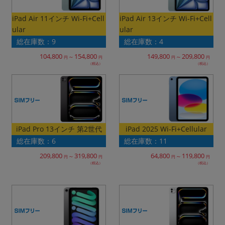
「iPhone」「Xperia」「Galaxy」など
iPad Air 11インチ Wi-Fi+Cell
iPad Air 13インチ Wi-Fi+Cell
メーカー
ular
ular
製造、販売メーカーの絞り込み
「Apple」「SONY」「SHARP」など
総在庫数：9
総在庫数：4
104,800
154,800
149,800
209,800
～
～
機能・特徴
円
円
円
円
（税込）
（税込）
商品の搭載機能による絞り込み
「5G対応」「防水」「ワンセグ」など
ドライブ
ドライブの絞り込み
ランク
iPad Pro 13インチ 第2世代
iPad 2025 Wi-Fi+Cellular
商品状態の絞り込み
総在庫数：6
総在庫数：11
「新品」「未使用」「中古」など
209,800
319,800
119,800
64,800
～
～
円
円
円
円
CPU
（税込）
（税込）
CPUの絞り込み
OS
OSの絞り込み
メモリ