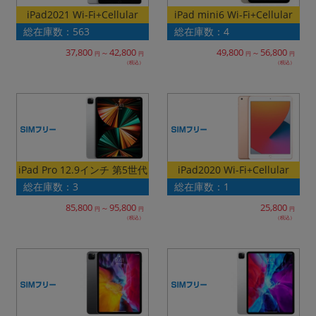
iPad mini6 Wi-Fi+Cellular
iPad2021 Wi-Fi+Cellular
各項目のチェックボックスは「or検索」となります。
総在庫数：563
総在庫数：4
ただし機能別のみ「and検索」となります。
37,800
42,800
49,800
56,800
～
～
円
円
円
円
（税込）
（税込）
iPad Pro 12.9インチ 第5世代
iPad2020 Wi-Fi+Cellular
総在庫数：3
総在庫数：1
85,800
95,800
25,800
～
円
円
円
（税込）
（税込）