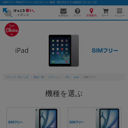
SIMフリー /iPad(アイパッド)タブレット 商品一覧│中古スマホ販売の【イオシス】
お問合せ
店舗案内
メニュー
ガイド
カート
かんたんパソコン検索に切り替える
iPad
フリーワード
除外ワード
イオシス 【ホーム】
商品一覧
タブレット
iOS
ipad
SIMフリー
人気の検索ワード：
Let's note
EliteBook
MacBook
機種を選ぶ
カテゴリー
商品ジャンルの絞り込み
「スマートフォン」「タブレット」など
シリーズ
商品シリーズ名・ブランド名の絞り込み。