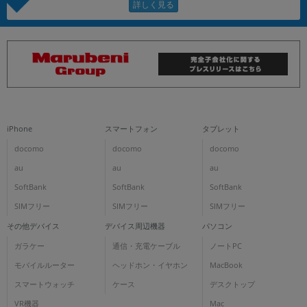
iPhone
スマートフォン
タブレット
docomo
docomo
docomo
au
au
au
SoftBank
SoftBank
SoftBank
SIMフリー
SIMフリー
SIMフリー
その他デバイス
デバイス周辺機器
パソコン
ガラケー
通信・充電ケーブル
ノートPC
モバイルルーター
ヘッドホン・イヤホン
MacBook
スマートウォッチ
ケース
デスクトップ
VR機器
Mac