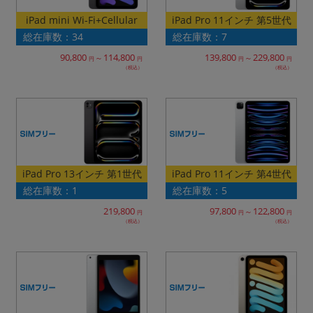
~
iPad Pro 11インチ 第5世代
iPad mini Wi-Fi+Cellular
総在庫数：34
総在庫数：7
容量
114,800
139,800
229,800
90,800
～
～
円
円
円
円
（税込）
（税込）
~
モニタサイズ
~
価格
iPad Pro 13インチ 第1世代
iPad Pro 11インチ 第4世代
総在庫数：1
総在庫数：5
円 ～
円
219,800
97,800
122,800
～
円
円
円
（税込）
（税込）
発売日
月 から
年
月 まで
年