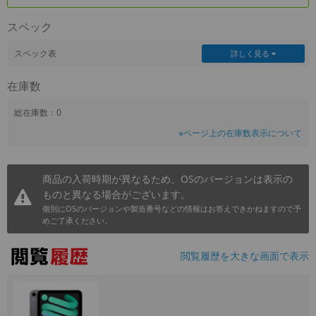
~
スペック
容量
スペック表
詳しく見る
~
在庫数
モニタサイズ
総在庫数：0
※ページ上の在庫数表示について
~
価格
商品の入荷時期が異なるため、OSのバージョンは表示の
ものと異なる場合がございます。
円 ～
円
個別にOSのバージョンや製造番号などの情報はお答えできかねますので予
めご了承ください。
発売日
閲覧履歴を大きな画面で表示
月 から
年
月 まで
年