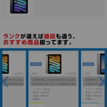
各項目のチェックボックスは「or検索」となります。
ただし機能別のみ「and検索」となります。
SIMFREE
SIMFREE
nanoSIM
64GB
nanoSIM
16GB
ni6 Wi-Fi+Cellu
【第6世代】 iPad mini6 Wi-Fi+Cellu
【第2世代】 iPad Air
ライト MK8C3J/A A2
lar 64GB スターライト MK8C3J/A A2
r 16GB スペースグ
Mフリー】
568 【au版SIMフリー】
A1567 【海外版S
メーカー：Apple
メーカー：Apple
発売日：2021/09
発売日：2014/10
付属品: 本体のみ
付属品: 本体のみ
在庫数：1
在庫数：1