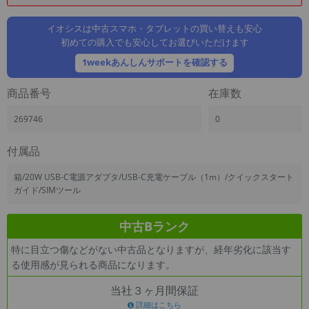
「iPhone」「Xperia」「Galaxy」など
メーカー
イオシスは中古スマホ・タブレットの買い替えも安心
初めての購入でも安心してお選びいただけます
製造、販売メーカーの絞り込み
「Apple」「SONY」「SHARP」など
1weekあんしんサポートを確認する
機能・特徴
商品番号
在庫数
商品の搭載機能による絞り込み
「5G対応」「防水」「ワンセグ」など
269746
0
ドライブ
ドライブの絞り込み
付属品
ランク
箱/20W USB-C電源アダプタ/USB-C充電ケーブル（1m）/クイックスタート
商品状態の絞り込み
ガイド/SIMツール
「新品」「未使用」「中古」など
CPU
中古Bランク
CPUの絞り込み
特に目立つ傷などがない中古品となりますが、経年劣化に該当す
OS
る使用感が見られる商品になります。
OSの絞り込み
当社３ヶ月間保証
メモリ
詳細はこちら