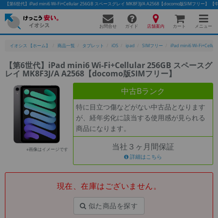
【第6世代】iPad mini6 Wi-Fi+Cellular 256GB スペースグレイ MK8F3J/A A2568【docomo版S
お問合せ
店舗案内
メニュー
ガイド
カート
イオシス 【ホーム】
商品一覧
タブレット
iOS
ipad
SIMフリー
iPad mini6 Wi-Fi+Cellula
【第6世代】iPad mini6 Wi-Fi+Cellular 256GB スペースグ
レイ MK8F3J/A A2568【docomo版SIMフリー】
かんたんパソコン検索に切り替える
中古Bランク
特に目立つ傷などがない中古品となります
フリーワード
が、経年劣化に該当する使用感が見られる
商品になります。
除外ワード
当社３ヶ月間保証
人気の検索ワード：
Let's note
EliteBook
MacBook
※画像はイメージです
詳細はこちら
カテゴリー
商品ジャンルの絞り込み
「スマートフォン」「タブレット」など
現在、在庫はございません。
シリーズ
似た商品を探す
商品シリーズ名・ブランド名の絞り込み。