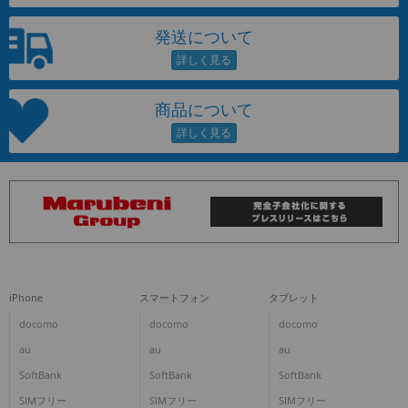
発送について
商品について
iPhone
スマートフォン
タブレット
docomo
docomo
docomo
au
au
au
SoftBank
SoftBank
SoftBank
SIMフリー
SIMフリー
SIMフリー