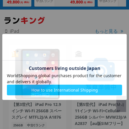
中古Cランク
中古Aランク
49,800
49,800
(税込)
(税込)
円
円
もっと見る
iPad
【第3世代】 iPad Pro 12.9
【第5世代】 iPad Pro(M4)
インチ Wi-Fi 256GB スペー
11インチ Wi-Fi+Cellular
スグレイ MTFL2J/A A1876
256GB シルバー MVW23J/A
A2837 【au版SIMフリー】
256GB
中古Cランク