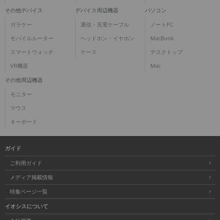
その他デバイス
デバイス周辺機器
パソコン
ガラケー
通信・充電ケーブル
ノートPC
モバイルルーター
ヘッドホン・イヤホン
MacBook
スマートウォッチ
ケース
デスクトップ
VR機器
Mac
その他周辺機器
モニター
マウス
キーボード
ガイド
ご利用ガイド
メディア掲載情報
特集ページ一覧
イオシスについて