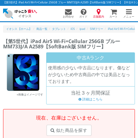
【第5世代】iPad Air5 Wi-Fi+Cellular 256GB ブルー MM733J/A A2589【SoftBank版 SIMフリー
お問合せ
店舗案内
メニュー
ガイド
カート
イオシス 【ホーム】
商品一覧
タブレット
iOS
ipad
SIMフリー
iPad Air5 Wi-Fi+Cellular
【第5世代】iPad Air5 Wi-Fi+Cellular 256GB ブルー
MM733J/A A2589【SoftBank版 SIMフリー】
かんたんパソコン検索に切り替える
中古Aランク
使用感の少ない中古品になります。傷など
フリーワード
が少ないため中古商品の中では美品となっ
ております。
除外ワード
当社３ヶ月間保証
人気の検索ワード：
Let's note
EliteBook
MacBook
※画像はイメージです
詳細はこちら
カテゴリー
商品ジャンルの絞り込み
「スマートフォン」「タブレット」など
現在、在庫はございません。
シリーズ
似た商品を探す
商品シリーズ名・ブランド名の絞り込み。