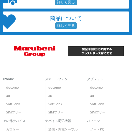
商品について
iPhone
スマートフォン
タブレット
docomo
docomo
docomo
au
au
au
SoftBank
SoftBank
SoftBank
SIMフリー
SIMフリー
SIMフリー
その他デバイス
デバイス周辺機器
パソコン
ガラケー
通信・充電ケーブル
ノートPC