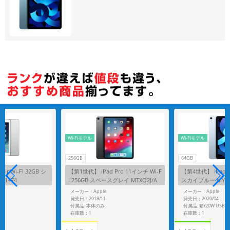
各項目のチェックボックスは「or検索」となります。
ただし機能別のみ「and検索」となります。
Wi-Fiモデル
Wi-Fiモデル
256GB
64GB
ir Wi-Fi 32GB シ
【第1世代】 iPad Pro 11インチ Wi-F
【第4世代】 iPad Air
A1474
i 256GB スペースグレイ MTXQ2J/A
スカイブルー MYFQ2
A1980
メーカー：Apple
メーカー：Apple
発売日：2018/11
発売日：2020/04
付属品: 本体のみ
在庫数：1
在庫数：1