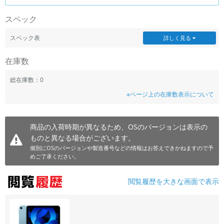
~
スペック
容量
スペック表
詳しく見る
~
在庫数
モニタサイズ
総在庫数：0
※ページ上の在庫数表示について
~
価格
商品の入荷時期が異なるため、OSのバージョンは表示の
ものと異なる場合がございます。
円 ～
円
個別にOSのバージョンや製造番号などの情報はお答えできかねますので予
めご了承ください。
発売日
閲覧履歴を大きな画面で表示
月 から
年
月 まで
年