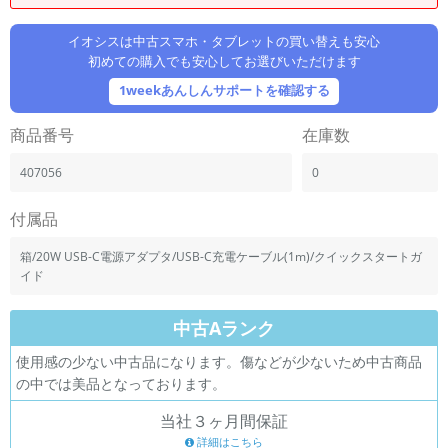
「iPhone」「Xperia」「Galaxy」など
メーカー
イオシスは中古スマホ・タブレットの買い替えも安心
初めての購入でも安心してお選びいただけます
製造、販売メーカーの絞り込み
「Apple」「SONY」「SHARP」など
1weekあんしんサポートを確認する
機能・特徴
商品番号
在庫数
商品の搭載機能による絞り込み
「5G対応」「防水」「ワンセグ」など
407056
0
ドライブ
ドライブの絞り込み
付属品
ランク
箱/20W USB-C電源アダプタ/USB-C充電ケーブル(1m)/クイックスタートガ
商品状態の絞り込み
イド
「新品」「未使用」「中古」など
CPU
中古Aランク
CPUの絞り込み
使用感の少ない中古品になります。傷などが少ないため中古商品
OS
の中では美品となっております。
OSの絞り込み
当社３ヶ月間保証
メモリ
詳細はこちら