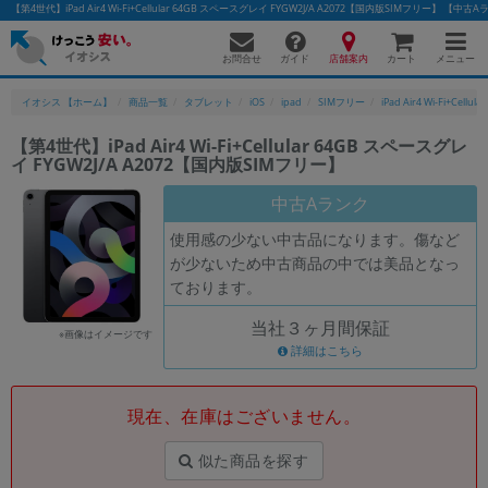
【第4世代】iPad Air4 Wi-Fi+Cellular 64GB スペースグレイ FYGW2J/A A2072【国内版SIMフリー
お問合せ
店舗案内
メニュー
ガイド
カート
イオシス 【ホーム】
商品一覧
タブレット
iOS
ipad
SIMフリー
iPad Air4 Wi-Fi+Cellular
【第4世代】iPad Air4 Wi-Fi+Cellular 64GB スペースグレ
イ FYGW2J/A A2072【国内版SIMフリー】
かんたんパソコン検索に切り替える
中古Aランク
使用感の少ない中古品になります。傷など
フリーワード
が少ないため中古商品の中では美品となっ
ております。
除外ワード
当社３ヶ月間保証
人気の検索ワード：
Let's note
EliteBook
MacBook
※画像はイメージです
詳細はこちら
カテゴリー
商品ジャンルの絞り込み
「スマートフォン」「タブレット」など
現在、在庫はございません。
シリーズ
似た商品を探す
商品シリーズ名・ブランド名の絞り込み。