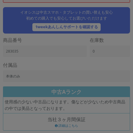
「iPhone」「Xperia」「Galaxy」など
メーカー
イオシスは中古スマホ・タブレットの買い替えも安心
初めての購入でも安心してお選びいただけます
製造、販売メーカーの絞り込み
「Apple」「SONY」「SHARP」など
1weekあんしんサポートを確認する
機能・特徴
商品番号
在庫数
商品の搭載機能による絞り込み
「5G対応」「防水」「ワンセグ」など
283035
0
ドライブ
ドライブの絞り込み
付属品
ランク
本体のみ
商品状態の絞り込み
「新品」「未使用」「中古」など
中古Aランク
CPU
使用感の少ない中古品になります。傷などが少ないため中古商品
CPUの絞り込み
の中では美品となっております。
OS
当社３ヶ月間保証
OSの絞り込み
詳細はこちら
メモリ