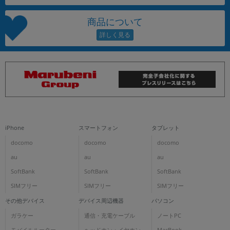
商品について
iPhone
スマートフォン
タブレット
docomo
docomo
docomo
au
au
au
SoftBank
SoftBank
SoftBank
SIMフリー
SIMフリー
SIMフリー
その他デバイス
デバイス周辺機器
パソコン
ガラケー
通信・充電ケーブル
ノートPC