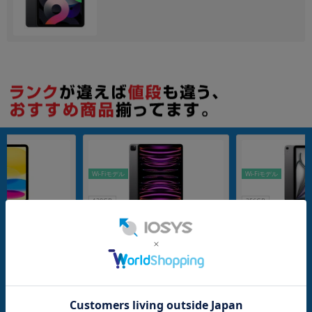
各項目のチェックボックスは「or検索」となります。
ただし機能別のみ「and検索」となります。
Wi-Fiモデル
Wi-Fiモデル
128GB
256GB
16) 2025 Wi-Fi+
【第6世代】 iPad Pro 12.9インチ Wi
【第7世代】 iPad A
B イエロー MD7H4J/A
-Fi 128GB スペースグレイ MNXP3J/
Wi-Fi 256GB ス
ank版SIMフリー】
A A2436
J/A A3266
メーカー：Apple
メーカー：Apple
発売日：2022/10
発売日：2025/03
付属品: 本体のみ
付属品: 本体のみ
付属品: 箱/20W USB-C電源アダプタ/USB-C充電ケーブル(1m)/マニュアル
在庫数：1
在庫数：1
中古Cランク
中古Bランク
76,800
99,800
(税込)
(税込)
円
円