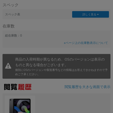
スペック
~
スペック表
詳しく見る
容量
在庫数
~
総在庫数：0
モニタサイズ
※ページ上の在庫数表示について
~
商品の入荷時期が異なるため、OSのバージョンは表示の
価格
ものと異なる場合がございます。
円 ～
円
個別にOSのバージョンや製造番号などの情報はお答えできかねますので予
めご了承ください。
閲覧履歴を大きな画面で表示
発売日
月 から
年
月 まで
年