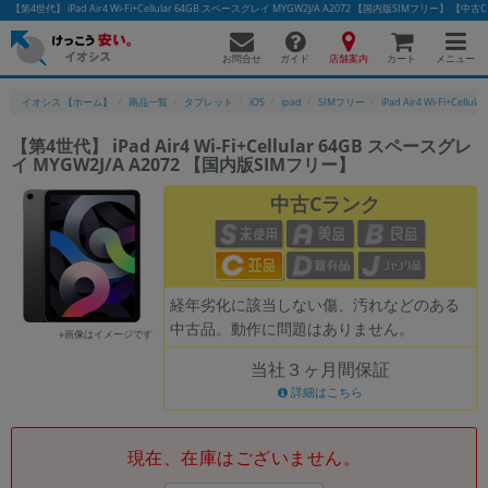
【第4世代】 iPad Air4 Wi-Fi+Cellular 64GB スペースグレイ MYGW2J/A A2072 【国内版SIMフ
お問合せ
店舗案内
メニュー
ガイド
カート
イオシス 【ホーム】
商品一覧
タブレット
iOS
ipad
SIMフリー
iPad Air4 Wi-Fi+Cellular
【第4世代】 iPad Air4 Wi-Fi+Cellular 64GB スペースグレ
イ MYGW2J/A A2072 【国内版SIMフリー】
かんたんパソコン検索に切り替える
中古Cランク
フリーワード
除外ワード
経年劣化に該当しない傷、汚れなどのある
中古品。動作に問題はありません。
人気の検索ワード：
Let's note
EliteBook
MacBook
※画像はイメージです
当社３ヶ月間保証
カテゴリー
詳細はこちら
商品ジャンルの絞り込み
「スマートフォン」「タブレット」など
シリーズ
現在、在庫はございません。
商品シリーズ名・ブランド名の絞り込み。