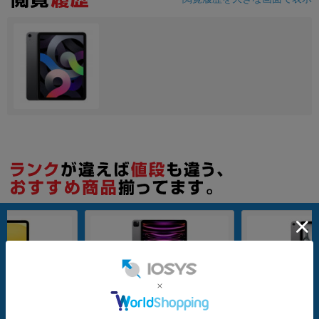
各項目のチェックボックスは「or検索」となります。
ただし機能別のみ「and検索」となります。
Wi-Fiモデル
Wi-Fiモデル
128GB
256GB
16) 2025 Wi-Fi+
【第6世代】 iPad Pro 12.9インチ Wi
【第7世代】 iPad A
B イエロー MD7H4J/A
-Fi 128GB スペースグレイ MNXP3J/
Wi-Fi 256GB ス