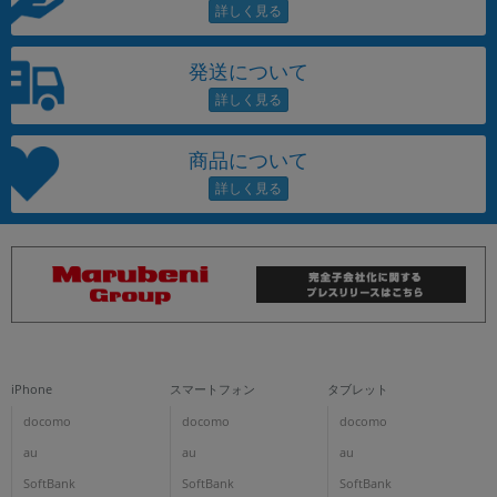
発送について
商品について
iPhone
スマートフォン
タブレット
docomo
docomo
docomo
au
au
au
SoftBank
SoftBank
SoftBank