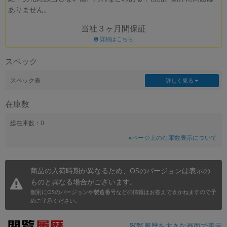
ありません。
~
当社３ヶ月間保証
容量
詳細はこちら
~
スペック
モニタサイズ
スペック表
詳しく見る
~
在庫数
価格
総在庫数：0
※ページ上の在庫数表示について
円 ～
円
商品の入荷時期が異なるため、OSのバージョンは表示の
ものと異なる場合がございます。
発売日
個別にOSのバージョンや製造番号などの情報はお答えできかねますので予
月 から
年
めご了承ください。
月 まで
年
閲覧履歴を大きな画面で表示