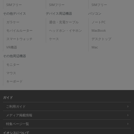
SIMフリー
SIMフリー
SIMフリー
その他デバイス
デバイス周辺機器
パソコン
ガラケー
通信・充電ケーブル
ノートPC
モバイルルーター
ヘッドホン・イヤホン
MacBook
スマートウォッチ
ケース
デスクトップ
VR機器
Mac
その他周辺機器
モニター
マウス
キーボード
ガイド
ご利用ガイド
メディア掲載情報
特集ページ一覧
イオシスについて