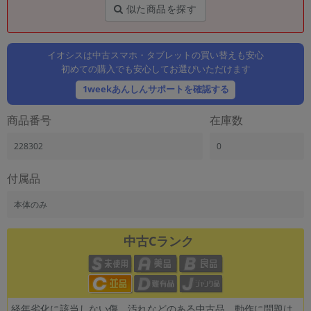
「iPhone」「Xperia」「Galaxy」など
似た商品を探す
メーカー
製造、販売メーカーの絞り込み
「Apple」「SONY」「SHARP」など
イオシスは中古スマホ・タブレットの買い替えも安心
初めての購入でも安心してお選びいただけます
機能・特徴
1weekあんしんサポートを確認する
商品の搭載機能による絞り込み
「5G対応」「防水」「ワンセグ」など
商品番号
在庫数
ドライブ
ドライブの絞り込み
228302
0
ランク
付属品
商品状態の絞り込み
「新品」「未使用」「中古」など
本体のみ
CPU
CPUの絞り込み
中古Cランク
OS
OSの絞り込み
メモリ
経年劣化に該当しない傷、汚れなどのある中古品。動作に問題は