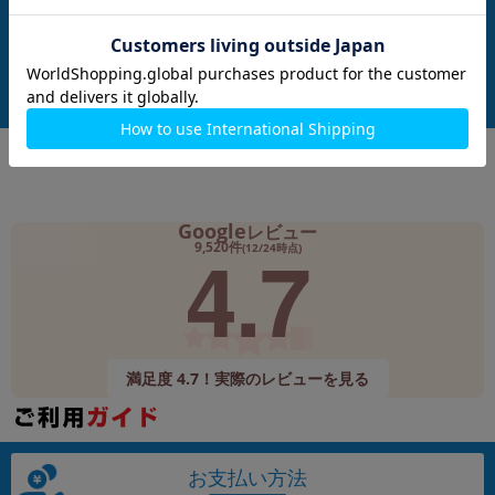
ank版SIMフリー】
A A2436
J/A A3266
メーカー：Apple
メーカー：Apple
発売日：2022/10
発売日：2025/03
付属品: 本体のみ
付属品: 本体のみ
付属品: 箱/20W USB-C電源アダプタ/USB-C充電ケーブル(1m)/マニュアル
在庫数：1
在庫数：1
中古Cランク
中古Bランク
76,800
99,800
(税込)
(税込)
円
円
Google
レビュー
4.7
9,520件
(12/24時点)
満足度 4.7！実際のレビューを見る
お支払い方法