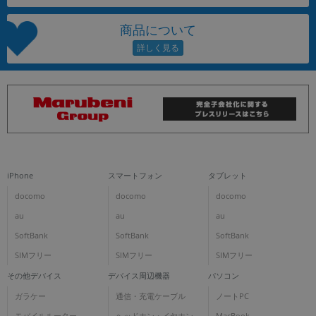
商品について
iPhone
スマートフォン
タブレット
docomo
docomo
docomo
au
au
au
SoftBank
SoftBank
SoftBank
SIMフリー
SIMフリー
SIMフリー
その他デバイス
デバイス周辺機器
パソコン
ガラケー
通信・充電ケーブル
ノートPC