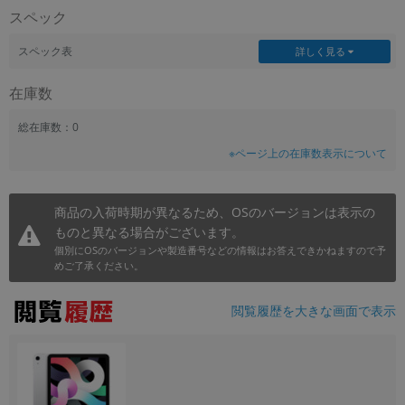
スペック
~
スペック表
詳しく見る
容量
在庫数
~
総在庫数：0
モニタサイズ
※ページ上の在庫数表示について
~
商品の入荷時期が異なるため、OSのバージョンは表示の
価格
ものと異なる場合がございます。
円 ～
円
個別にOSのバージョンや製造番号などの情報はお答えできかねますので予
めご了承ください。
閲覧履歴を大きな画面で表示
発売日
月 から
年
月 まで
年