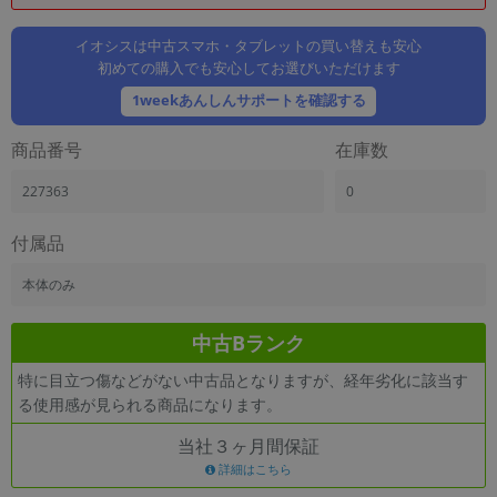
「iPhone」「Xperia」「Galaxy」など
メーカー
イオシスは中古スマホ・タブレットの買い替えも安心
初めての購入でも安心してお選びいただけます
製造、販売メーカーの絞り込み
「Apple」「SONY」「SHARP」など
1weekあんしんサポートを確認する
機能・特徴
商品番号
在庫数
商品の搭載機能による絞り込み
「5G対応」「防水」「ワンセグ」など
227363
0
ドライブ
ドライブの絞り込み
付属品
ランク
本体のみ
商品状態の絞り込み
「新品」「未使用」「中古」など
中古Bランク
CPU
特に目立つ傷などがない中古品となりますが、経年劣化に該当す
CPUの絞り込み
る使用感が見られる商品になります。
OS
当社３ヶ月間保証
OSの絞り込み
詳細はこちら
メモリ