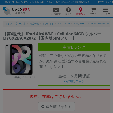
【第4世代】 iPad Air4 Wi-Fi+Cellular 64GB シルバー MYGX2J/A A2072 【国内版SIMフリー】 【
お問合せ
店舗案内
メニュー
ガイド
カート
イオシス 【ホーム】
商品一覧
タブレット
iOS
ipad
SIMフリー
iPad Air4 Wi-Fi+Cellular
【第4世代】 iPad Air4 Wi-Fi+Cellular 64GB シルバー
MYGX2J/A A2072 【国内版SIMフリー】
かんたんパソコン検索に切り替える
中古Bランク
特に目立つ傷などがない中古品となります
フリーワード
が、経年劣化に該当する使用感が見られる
商品になります。
除外ワード
当社３ヶ月間保証
人気の検索ワード：
Let's note
EliteBook
MacBook
※画像はイメージです
詳細はこちら
カテゴリー
商品ジャンルの絞り込み
「スマートフォン」「タブレット」など
現在、在庫はございません。
シリーズ
似た商品を探す
商品シリーズ名・ブランド名の絞り込み。