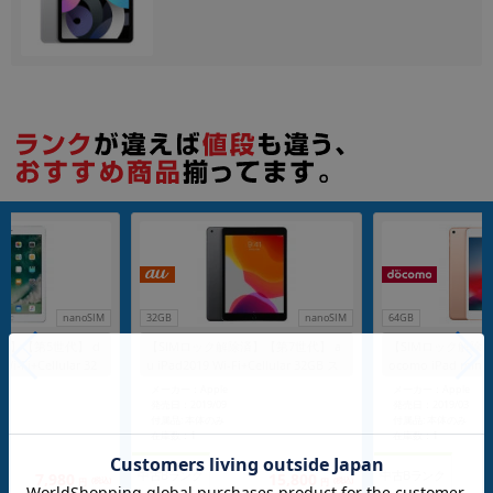
各項目のチェックボックスは「or検索」となります。
ただし機能別のみ「and検索」となります。
nanoSIM
32GB
nanoSIM
64GB
済】【第5世代】 d
【SIMロック解除済】【第7世代】 a
【SIMロック解除済
Wi-Fi+Cellular 32
u iPad2019 Wi-Fi+Cellular 32GB ス
ocomo iPad mini5 
2J/A A1823
ペースグレイ MW6A2J/A A2198
4GB ゴールド MUX72
メーカー：Apple
メーカー：Apple
発売日：2019/09
発売日：2019/03
付属品: 本体のみ
付属品: 本体のみ
在庫数：1
在庫数：1
中古Bランク
中古Bランク
15,800
7,980
(税込)
(税込)
円
円