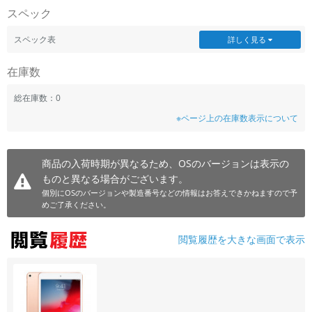
スペック
~
スペック表
詳しく見る
容量
在庫数
~
総在庫数：0
モニタサイズ
※ページ上の在庫数表示について
~
商品の入荷時期が異なるため、OSのバージョンは表示の
価格
ものと異なる場合がございます。
円 ～
円
個別にOSのバージョンや製造番号などの情報はお答えできかねますので予
めご了承ください。
閲覧履歴を大きな画面で表示
発売日
月 から
年
月 まで
年