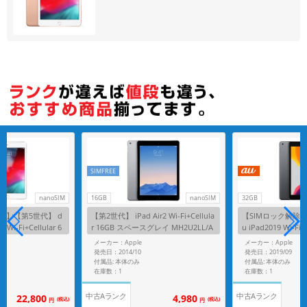
各項目のチェックボックスは「or検索」となります。
ただし機能別のみ「and検索」となります。
SIMFREE
nanoSIM
16GB
nanoSIM
32GB
済】【第5世代】 d
【第2世代】 iPad Air2 Wi-Fi+Cellula
【SIMロック解除済
 Wi-Fi+Cellular 6
r 16GB スペースグレイ MH2U2LL/A
u iPad2019 Wi-Fi+
62J/A A2124
A1567 【海外版SIMフリー】
ペースグレイ MW6A2
メーカー：Apple
メーカー：Apple
発売日：2014/10
発売日：2019/09
付属品: 本体のみ
付属品: 本体のみ
在庫数：1
在庫数：1
中古Aランク
中古Aランク
22,800
4,980
(税込)
(税込)
円
円