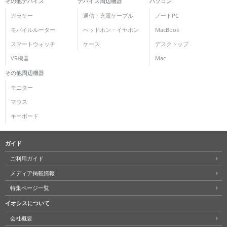
その他デバイス
デバイス周辺機器
パソコン
ガラケー
通信・充電ケーブル
ノートPC
モバイルルーター
ヘッドホン・イヤホン
MacBook
スマートウォッチ
ケース
デスクトップ
VR機器
Mac
その他周辺機器
モニター
マウス
キーボード
ガイド
ご利用ガイド
メディア掲載情報
特集ページ一覧
イオシスについて
会社概要