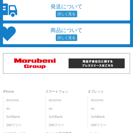
発送について
商品について
iPhone
スマートフォン
タブレット
docomo
docomo
docomo
au
au
au
SoftBank
SoftBank
SoftBank
SIMフリー
SIMフリー
SIMフリー