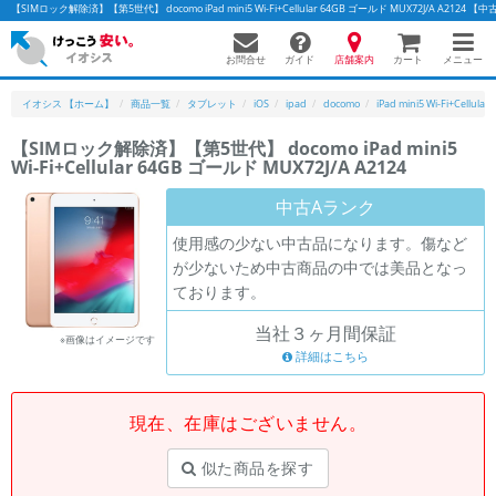
【SIMロック解除済】【第5世代】 docomo iPad mini5 Wi-Fi+Cellular 64GB ゴールド MUX72J/A 
お問合せ
店舗案内
メニュー
ガイド
カート
イオシス 【ホーム】
商品一覧
タブレット
iOS
ipad
docomo
iPad mini5 Wi-Fi+Cellular
【SIMロック解除済】【第5世代】 docomo iPad mini5
Wi-Fi+Cellular 64GB ゴールド MUX72J/A A2124
かんたんパソコン検索に切り替える
中古Aランク
使用感の少ない中古品になります。傷など
フリーワード
が少ないため中古商品の中では美品となっ
ております。
除外ワード
当社３ヶ月間保証
人気の検索ワード：
Let's note
EliteBook
MacBook
※画像はイメージです
詳細はこちら
カテゴリー
商品ジャンルの絞り込み
「スマートフォン」「タブレット」など
現在、在庫はございません。
シリーズ
似た商品を探す
商品シリーズ名・ブランド名の絞り込み。