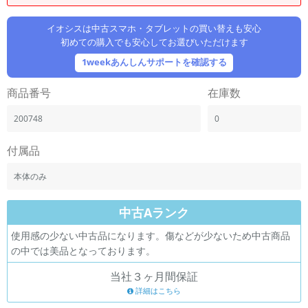
「iPhone」「Xperia」「Galaxy」など
メーカー
イオシスは中古スマホ・タブレットの買い替えも安心
初めての購入でも安心してお選びいただけます
製造、販売メーカーの絞り込み
「Apple」「SONY」「SHARP」など
1weekあんしんサポートを確認する
機能・特徴
商品番号
在庫数
商品の搭載機能による絞り込み
「5G対応」「防水」「ワンセグ」など
200748
0
ドライブ
ドライブの絞り込み
付属品
ランク
本体のみ
商品状態の絞り込み
「新品」「未使用」「中古」など
中古Aランク
CPU
使用感の少ない中古品になります。傷などが少ないため中古商品
CPUの絞り込み
の中では美品となっております。
OS
当社３ヶ月間保証
OSの絞り込み
詳細はこちら
メモリ