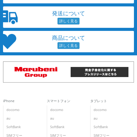
発送について
商品について
iPhone
スマートフォン
タブレット
docomo
docomo
docomo
au
au
au
SoftBank
SoftBank
SoftBank
SIMフリー
SIMフリー
SIMフリー