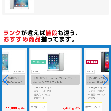
各項目のチェックボックスは「or検索」となります。
ただし機能別のみ「and検索」となります。
Wi-Fiモデル
nanoSIM
32GB
64GB
済】【第4世代】 d
【第1世代】 iPad Air Wi-Fi 32GB シ
【SIMロック解除済
 Wi-Fi+Cellular 1
ルバー MD789J/A A1474
ocomo iPad Pro 
72J/A A1550
lular 64GB ス
メーカー：Apple
メーカー：Apple
J/A A1934
発売日：2013/11
発売日：2018/11
付属品: 本体のみ
付属品: 本体のみ
在庫数：1
在庫数：1
中古Cランク
中古Cランク
11,800
2,480
(税込)
(税込)
円
円