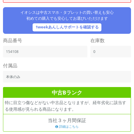
「iPhone」「Xperia」「Galaxy」など
メーカー
イオシスは中古スマホ・タブレットの買い替えも安心
初めての購入でも安心してお選びいただけます
製造、販売メーカーの絞り込み
「Apple」「SONY」「SHARP」など
1weekあんしんサポートを確認する
機能・特徴
商品番号
在庫数
商品の搭載機能による絞り込み
「5G対応」「防水」「ワンセグ」など
154108
0
ドライブ
ドライブの絞り込み
付属品
ランク
本体のみ
商品状態の絞り込み
「新品」「未使用」「中古」など
中古Bランク
CPU
特に目立つ傷などがない中古品となりますが、経年劣化に該当す
CPUの絞り込み
る使用感が見られる商品になります。
OS
当社３ヶ月間保証
OSの絞り込み
詳細はこちら
メモリ