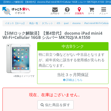
【SIMロック解除済】【第4世代】 docomo iPad mini4 Wi-Fi+Cellular 16GB シルバー MK702J/A 
お問合せ
店舗案内
メニュー
ガイド
カート
イオシス 【ホーム】
商品一覧
タブレット
iOS
ipad
docomo
iPad mini4 Wi-Fi+Cellular
【SIMロック解除済】【第4世代】 docomo iPad mini4
Wi-Fi+Cellular 16GB シルバー MK702J/A A1550
かんたんパソコン検索に切り替える
中古Bランク
特に目立つ傷などがない中古品となります
フリーワード
が、経年劣化に該当する使用感が見られる
商品になります。
除外ワード
当社３ヶ月間保証
人気の検索ワード：
Let's note
EliteBook
MacBook
※画像はイメージです
詳細はこちら
カテゴリー
商品ジャンルの絞り込み
「スマートフォン」「タブレット」など
現在、在庫はございません。
シリーズ
似た商品を探す
商品シリーズ名・ブランド名の絞り込み。