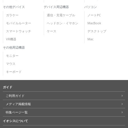
その他デバイス
デバイス周辺機器
パソコン
ガラケー
通信・充電ケーブル
ノートPC
モバイルルーター
ヘッドホン・イヤホン
MacBook
スマートウォッチ
ケース
デスクトップ
VR機器
Mac
その他周辺機器
モニター
マウス
キーボード
ガイド
ご利用ガイド
メディア掲載情報
特集ページ一覧
イオシスについて