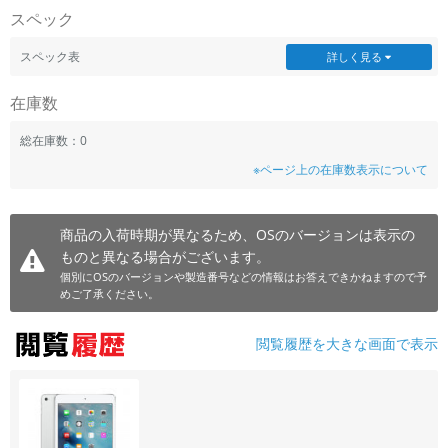
スペック
~
スペック表
詳しく見る
容量
在庫数
~
総在庫数：0
モニタサイズ
※ページ上の在庫数表示について
~
商品の入荷時期が異なるため、OSのバージョンは表示の
価格
ものと異なる場合がございます。
円 ～
円
個別にOSのバージョンや製造番号などの情報はお答えできかねますので予
めご了承ください。
閲覧履歴を大きな画面で表示
発売日
月 から
年
月 まで
年