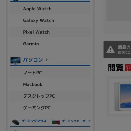
アウトレット
Apple Watch
Galaxy Watch
Pixel Watch
OS
OSの絞り込み
Garmin
商品の
Chr
Win 11
Win 10
MacOS
Win 7
Win 8
個別にO
容量
ノートPC
~
Macbook
デスクトップPC
価格
ゲーミングPC
円 ～
円