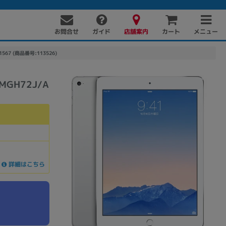
お問合せ
店舗案内
メニュー
ガイド
カート
A1567 (商品番号:113526)
 MGH72J/A
PC周辺機器
PCパーツ
ソフト
詳細はこちら