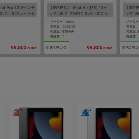
d Pro 12.9インチ
【第7世代】 iPad Air(M3) 11イ
【第7世代
GB スペースグレイ MN
ンチ Wi-Fi 256GB スペースグレ
ンチ W
6
イ MCA14J/A A3266
イ MCA
メーカー：Apple
メーカー：
発売日：2025/03
発売日：2
付属品: 本体のみ
在庫数：1
在庫数：
99,800
99,800
中古Bランク
中古Aラ
(税込)
(税込)
円
円