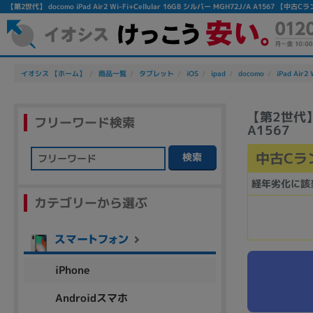
【第2世代】 docomo iPad Air2 Wi-Fi+Cellular 16GB シルバー MGH72J/A A156
イオシス 【ホーム】
商品一覧
タブレット
iOS
ipad
docomo
iPad Air2 
【第2世代】 d
フリーワード検索
A1567
中古Cラ
検索
フリーワード
経年劣化に該
カテゴリーから選ぶ
除外ワード
人気の検索ワード：
Let's note
EliteBook
MacBook
iPhone
Androidスマホ
シリーズ