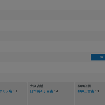
製造、販売メーカーの絞り込み
Pana
TOSHIBA
Apple
SONY
VAIO
Asus
HP
ドライブ
ドライブの絞り込み
DVD-マルチ
BD-ROM
BD−R
詳
DVDスーパーマルチ
その他
大阪店舗
神戸店舗
CPU
オモテ店
: 1
日本橋４丁目店
: 4
神戸三宮店
: 1
CPUの絞り込み
Apple M1
Apple M2
ンク
Cランク
Ryzen 9