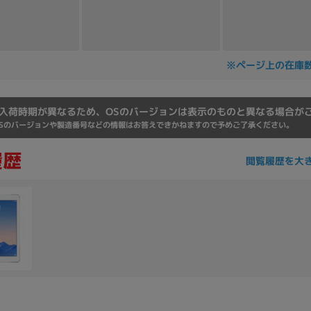
Core i7
Core i5
Core i3
そ
※ページ上の在庫
メモリ
~
入荷時期が異なるため、OSのバージョンは表示のものと異なる場合が
omeOS
その他
Sのバージョンや製造番号などの情報はお答えできかねますので予めご了承ください。
モニタサイズ
閲覧履歴を大
~
発売日
月
年
月
年