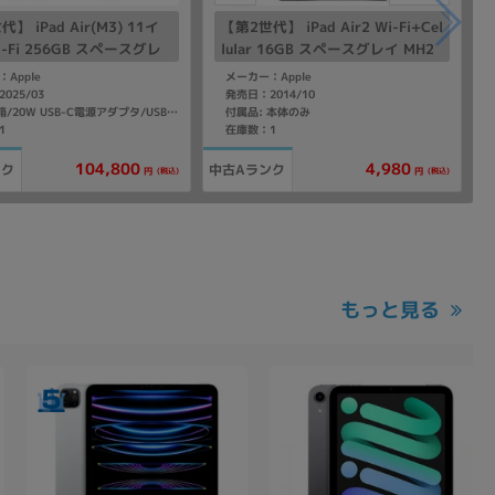
】 iPad Air(M3) 11イ
【第2世代】 iPad Air2 Wi-Fi+Cel
i-Fi 256GB スペースグレ
lular 16GB スペースグレイ MH2
14J/A A3266
U2LL/A A1567 【海外版SIMフリ
Apple
メーカー：Apple
ー】
025/03
発売日：2014/10
付属品: 本体のみ
付属品: 箱/20W USB-C電源アダプタ/USB-C充電ケーブル(1m)/マニュアル
1
在庫数：1
104,800
4,980
ンク
中古Aランク
(税込)
(税込)
円
円
もっと見る