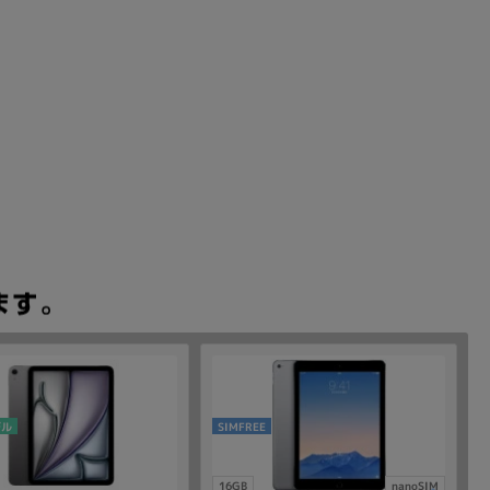
デル
SIMFREE
16GB
nanoSIM