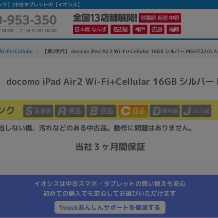
7 【中古Cランク】|中古タブレットの【イオシス】
Wi-Fi+Cellular
【第2世代】 docomo iPad Air2 Wi-Fi+Cellular 16GB シルバー MGH72J/A 
ocomo iPad Air2 Wi-Fi+Cellular 16GB シルバー
かんたんパソコン検索に切り替える
ンク
カテゴリー
当しない傷、汚れなどのある中古品。動作に問題はありません。
商品ジャンルの絞り込み
当社３ヶ月間保証
ノートPC
デスクPC
モニター
イオシスは中古スマホ・タブレットの買い替えも安心
初めての購入でも安心してお選びいただけます
1weekあんしんサポートを確認する
メーカー