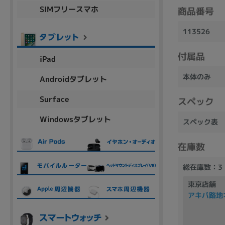
SIMフリースマホ
商品シリーズ名・ブランド名の絞り込み。
商品番号
Let's note
dynabook
Thinkpad
LAVIE
FMV
113526
macbook
Inspiron
aspire
付属品
iPad
本体のみ
Androidタブレット
機能・特徴
Surface
スペック
商品の搭載機能による絞り込み
Windowsタブレット
Webカメラ内蔵
スペック表
在庫数
総在庫数：3
東京店舗
ランク
アキバ路地
商品状態の絞り込み
新品/未使用
Aランク
Bラ
未使用
中古
新品