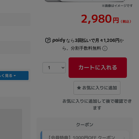
※画像はイメージです
2,980
sonic
FUJITSU
Lenovo
円
（税込）
なら
3回払いで月々1,206円
か
ら。分割手数料無料
カートに入れる
DVD-ROM
DVD±RW
しく見る
お気に入りに追加
お気に入りに追加して後で確認でき
ます
クーポン
Ryzen 7
Ryzen 5
Core i9
【会員特典】1000円OFF クーポン