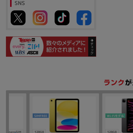
SNS
SIMFREE
Wi-Fiモデル
nanoSIM
128GB
128GB