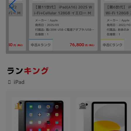
Pad Air2
【第11世代】 iPad(A16) 2025 W
【第6世代】 iPa
6GB シルバー M
i-Fi+Cellular 128GB イエロー M
Wi-Fi 128
D7H4J/A A3355 【SoftBank版S
XP3J/A A243
メーカー：Apple
メーカー：Apple
IMフリー】
発売日：2025/03
発売日：2022/10
付属品: 本体のみ
付属品: 箱/20W USB-C電源アダプタ/USB-C充電ケーブル(1m)/マニュアル
在庫数：1
在庫数：1
2,980
76,800
中古Aランク
中古Cランク
(税込)
(税込)
円
円
iPad