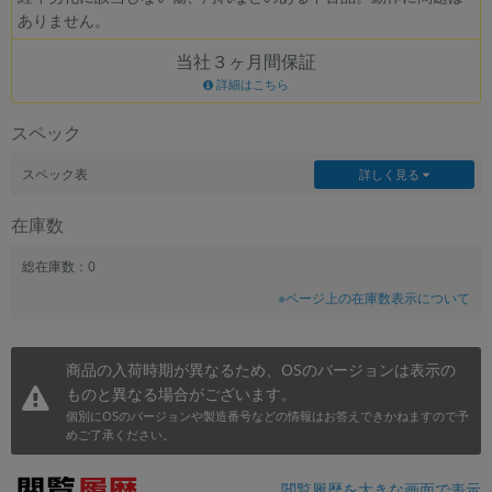
ありません。
~
当社３ヶ月間保証
容量
詳細はこちら
~
スペック
モニタサイズ
スペック表
詳しく見る
~
在庫数
価格
総在庫数：0
※ページ上の在庫数表示について
円 ～
円
商品の入荷時期が異なるため、OSのバージョンは表示の
ものと異なる場合がございます。
発売日
個別にOSのバージョンや製造番号などの情報はお答えできかねますので予
月 から
年
めご了承ください。
月 まで
年
閲覧履歴を大きな画面で表示