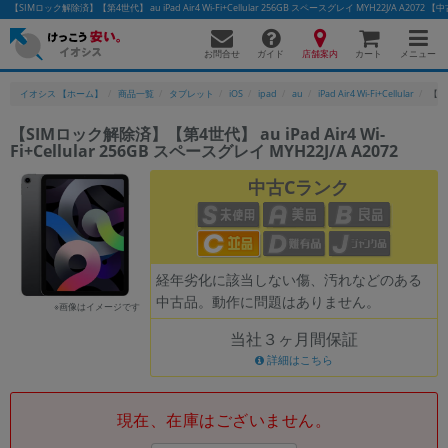
【SIMロック解除済】【第4世代】 au iPad Air4 Wi-Fi+Cellular 256GB スペースグレイ MYH22J/A 
お問合せ
店舗案内
メニュー
ガイド
カート
イオシス 【ホーム】
商品一覧
タブレット
iOS
ipad
au
iPad Air4 Wi-Fi+Cellular
【SI
【SIMロック解除済】【第4世代】 au iPad Air4 Wi-
Fi+Cellular 256GB スペースグレイ MYH22J/A A2072
かんたんパソコン検索に切り替える
中古Cランク
フリーワード
除外ワード
経年劣化に該当しない傷、汚れなどのある
中古品。動作に問題はありません。
人気の検索ワード：
Let's note
EliteBook
MacBook
※画像はイメージです
当社３ヶ月間保証
カテゴリー
詳細はこちら
商品ジャンルの絞り込み
「スマートフォン」「タブレット」など
シリーズ
現在、在庫はございません。
商品シリーズ名・ブランド名の絞り込み。