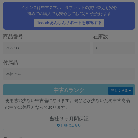
「iPhone」「Xperia」「Galaxy」など
イオシスは中古スマホ・タブレットの買い替えも安心
メーカー
初めての購入でも安心してお選びいただけます
製造、販売メーカーの絞り込み
1weekあんしんサポートを確認する
「Apple」「SONY」「SHARP」など
機能・特徴
商品番号
在庫数
商品の搭載機能による絞り込み
「5G対応」「防水」「ワンセグ」など
208903
0
ドライブ
付属品
ドライブの絞り込み
本体のみ
ランク
商品状態の絞り込み
「新品」「未使用」「中古」など
中古Aランク
詳しく見る
CPU
使用感の少ない中古品になります。傷などが少ないため中古商品
CPUの絞り込み
の中では美品となっております。
OS
当社３ヶ月間保証
OSの絞り込み
詳細はこちら
メモリ