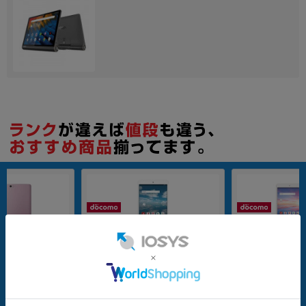
各項目のチェックボックスは「or検索」となります。
ただし機能別のみ「and検索」となります。
nanoSIM
32GB
nanoSIM
32GB
au Qua tab PX
【SIMロック解除済】docomo dtab
【SIMロック解除済】
compact d-02K Silver
compact d-02K Go
メーカー：Huawei
メーカー：Huawei
発売日：2018/08
発売日：2018/08
付属品: 本体のみ
付属品: 本体のみ