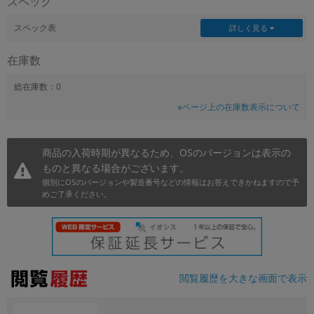
スペック
~
スペック表
詳しく見る
容量
在庫数
~
総在庫数：0
※ページ上の在庫数表示について
モニタサイズ
~
商品の入荷時期が異なるため、OSのバージョンは表示の
ものと異なる場合がございます。
価格
個別にOSのバージョンや製造番号などの情報はお答えできかねますので予
円 ～
円
めご了承ください。
発売日
月 から
年
閲覧履歴を大きな画面で表示
月 まで
年