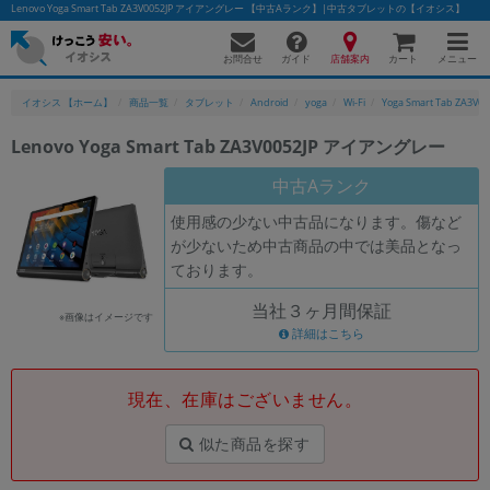
Lenovo Yoga Smart Tab ZA3V0052JP アイアングレー 【中古Aランク】|中古タブレットの【イオシス】
お問合せ
店舗案内
メニュー
ガイド
カート
イオシス 【ホーム】
商品一覧
タブレット
Android
yoga
Wi-Fi
Yoga Smart Tab ZA3V00
Lenovo Yoga Smart Tab ZA3V0052JP アイアングレー
かんたんパソコン検索に切り替える
中古Aランク
使用感の少ない中古品になります。傷など
が少ないため中古商品の中では美品となっ
フリーワード
ております。
除外ワード
当社３ヶ月間保証
※画像はイメージです
人気の検索ワード：
Let's note
詳細はこちら
EliteBook
MacBook
カテゴリー
現在、在庫はございません。
商品ジャンルの絞り込み
「スマートフォン」「タブレット」など
似た商品を探す
シリーズ
商品シリーズ名・ブランド名の絞り込み。