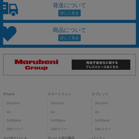
発送について
商品について
iPhone
スマートフォン
タブレット
docomo
docomo
docomo
au
au
au
SoftBank
SoftBank
SoftBank
SIMフリー
SIMフリー
SIMフリー
その他デバイス
デバイス周辺機器
パソコン