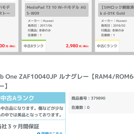
-Fiモデ
MediaPad T3 10 Wi-Fiモデル AG
【SIMロック解除済】
 ストー
S-W09
b d-01K Gold
メーカー：Huawei
メーカー：Huawei
発売日：2017/06
発売日：2018/02
付属品: 本体のみ
付属品: 本体のみ
在庫数：1
在庫数：1
00
2,980
中古Bランク
中古Cランク
(税込)
(税込)
円
円
Tab One ZAF10040JP ルナグレー【RAM4/ROM
リー】
中古Aランク
商品番号
：379890
在庫数
：0
い中古品になります。傷などが少な
品の中では美品となっております。
当社３ヶ月間保証
詳細はこちら