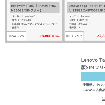
Headwolf FPad7【RAM8GB/RO
Lenovo Yoga Tab 11 Wi
M256GB/SIMフリー】
ル 128GB ZA8W0074JP
ムグレイ
メーカー：Headwolf
メーカー：Lenovo
発売日：2025/01
発売日：2021/08
付属品: 本体のみ
付属品: 箱/ACアダプタ/USBケーブル/SIMカードツール/マニュアル
在庫数：1
在庫数：1
18,800
23,8
中古Aランク
中古Aランク
(税込)
円
Lenovo 
版SIMフ
使用感の少な
いため中古商