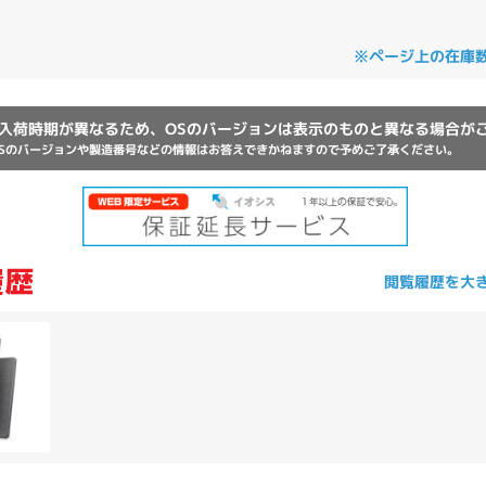
Core i7
Core i5
Core i3
そ
※ページ上の在庫
メモリ
入荷時期が異なるため、OSのバージョンは表示のものと異なる場合が
Sのバージョンや製造番号などの情報はお答えできかねますので予めご了承ください。
~
omeOS
その他
モニタサイズ
~
閲覧履歴を大
発売日
月
年
月
年