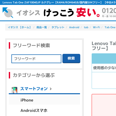
Lenovo Tab One ZAF10040JP ルナグレー【RAM4/ROM64GB/国内版SIMフリー】 
イオシス 【ホーム】
商品一覧
タブレット
Android
tab
Wi-Fi
Tab One
Lenovo 
フリーワード検索
フリー】
検索
フリーワード
使用感の少な
カテゴリーから選ぶ
除外ワード
人気の検索ワード：
Let's note
EliteBook
MacBook
iPhone
Androidスマホ
シリーズ