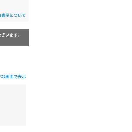
の他
数表示について
ございます。
きな画面で表示
 から
 まで