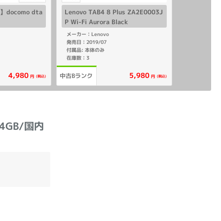
docomo dta
Lenovo TAB4 8 Plus ZA2E0003J
P Wi-Fi Aurora Black
メーカー：Lenovo
発売日：2019/07
付属品: 本体のみ
在庫数：3
4,980
5,980
中古Bランク
(税込)
(税込)
円
円
64GB/国内