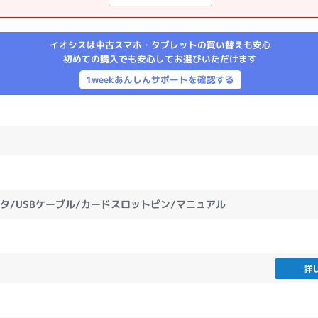
製造、販売メーカーの絞り込み
Pana
TOSHIBA
Apple
SONY
VAIO
イオシスは中古スマホ・タブレットの買い替えも安心
Asus
HP
初めての購入でも安心してお選びいただけます
1weekあんしんサポートを確認する
ドライブ
ドライブの絞り込み
DVD-マルチ
BD-ROM
BD−R
DVDスーパーマルチ
その他
プタ/USBケーブル/カードスロットピン/マニュアル
CPU
詳
CPUの絞り込み
Apple M1
Apple M2
ンク
Cランク
Ryzen 9