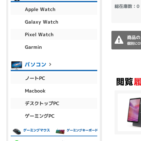
アウトレット
総在庫数：0
Apple Watch
Galaxy Watch
Pixel Watch
OS
商品の
個別にO
OSの絞り込み
Garmin
Chr
Win 11
Win 10
MacOS
Win 7
Win 8
容量
ノートPC
~
Macbook
デスクトップPC
価格
ゲーミングPC
円 ～
円