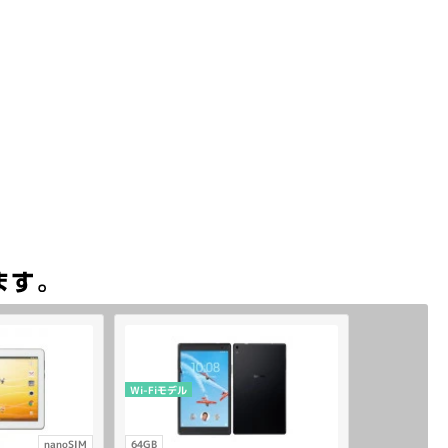
Wi-Fiモデル
nanoSIM
64GB