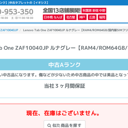
【中古Aランク】|中古タブレットの【イオシス】
 ZAF10040JP
Lenovo Tab One ZAF10040JP ルナグレー【RAM4/ROM64GB/国内版SIMフ
Tab One ZAF10040JP ルナグレー【RAM4/ROM64GB
かんたんパソコン検索に切り替える
中古Aランク
カテゴリー
い中古品になります。傷などが少ないため中古商品の中では美品となっ
商品ジャンルの絞り込み
当社３ヶ月間保証
ノートPC
デスクPC
モニター
現在、在庫はございません。
似た商品を探す
メーカー