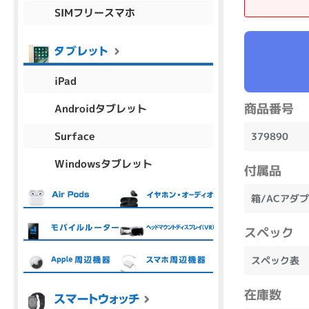
SIMフリースマホ
商品シリーズ名・ブランド名の絞り込み。
Let's note
dynabook
Thinkpad
LAVIE
FMV
macbook
Inspiron
aspire
iPad
商品番号
Androidタブレット
機能・特徴
Surface
379890
商品の搭載機能による絞り込み
Windowsタブレット
Webカメラ内蔵
付属品
箱/ACアダ
スペック
ランク
スペック表
商品状態の絞り込み
在庫数
新品/未使用
Aランク
Bラ
未使用
中古
新品