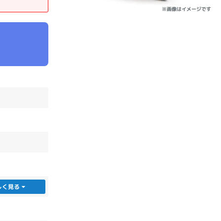
※画像はイメージです
sonic
FUJITSU
Lenovo
DVD-ROM
DVD±RW
しく見る
Ryzen 7
Ryzen 5
Core i9