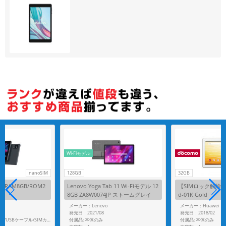
各項目のチェックボックスは「or検索」となります。
ただし機能別のみ「and検索」となります。
Wi-Fiモデル
nanoSIM
128GB
32GB
d7【RAM8GB/ROM2
Lenovo Yoga Tab 11 Wi-Fiモデル 12
【SIMロック解除済】
】
8GB ZA8W0074JP ストームグレイ
d-01K Gold
f
メーカー：Lenovo
メーカー：Huawei
発売日：2021/08
発売日：2018/02
付属品: 本体のみ
付属品: 本体のみ
付属品: 箱/ACアダプタ/USBケーブル/SIMカードツール/マニュアル