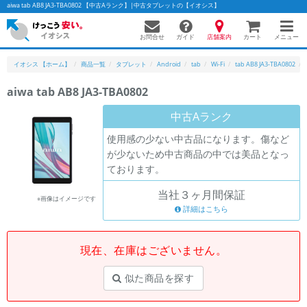
aiwa tab AB8 JA3-TBA0802 【中古Aランク】|中古タブレットの【イオシス】
お問合せ
店舗案内
メニュー
ガイド
カート
イオシス 【ホーム】
商品一覧
タブレット
Android
tab
Wi-Fi
tab AB8 JA3-TBA0802
aiwa tab AB8 JA3-TBA0802
かんたんパソコン検索に切り替える
中古Aランク
使用感の少ない中古品になります。傷など
が少ないため中古商品の中では美品となっ
フリーワード
ております。
除外ワード
当社３ヶ月間保証
※画像はイメージです
人気の検索ワード：
Let's note
詳細はこちら
EliteBook
MacBook
カテゴリー
現在、在庫はございません。
商品ジャンルの絞り込み
「スマートフォン」「タブレット」など
似た商品を探す
シリーズ
商品シリーズ名・ブランド名の絞り込み。