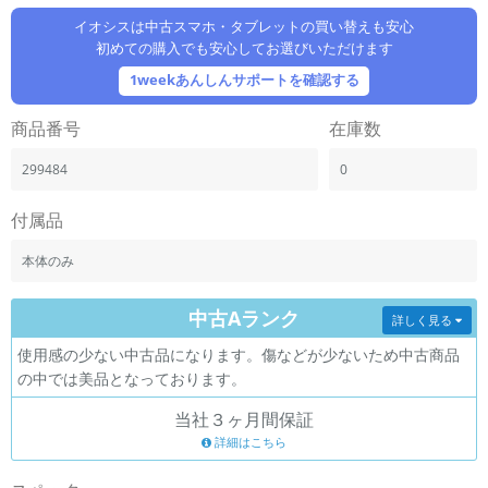
「iPhone」「Xperia」「Galaxy」など
イオシスは中古スマホ・タブレットの買い替えも安心
メーカー
初めての購入でも安心してお選びいただけます
製造、販売メーカーの絞り込み
1weekあんしんサポートを確認する
「Apple」「SONY」「SHARP」など
機能・特徴
商品番号
在庫数
商品の搭載機能による絞り込み
「5G対応」「防水」「ワンセグ」など
299484
0
ドライブ
付属品
ドライブの絞り込み
本体のみ
ランク
商品状態の絞り込み
「新品」「未使用」「中古」など
中古Aランク
詳しく見る
CPU
使用感の少ない中古品になります。傷などが少ないため中古商品
CPUの絞り込み
の中では美品となっております。
OS
当社３ヶ月間保証
OSの絞り込み
詳細はこちら
メモリ