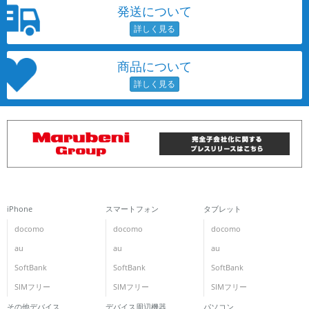
発送について
商品について
iPhone
スマートフォン
タブレット
docomo
docomo
docomo
au
au
au
SoftBank
SoftBank
SoftBank
SIMフリー
SIMフリー
SIMフリー
その他デバイス
デバイス周辺機器
パソコン