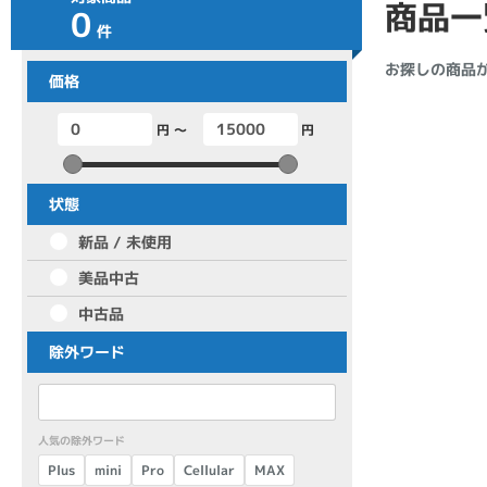
商品一
0
商品シリーズ名・ブランド名の絞り込み。
件
Let's note
dynabook
Thinkpad
LAVIE
FMV
お探しの商品
価格
macbook
Inspiron
aspire
円 ～
円
機能・特徴
状態
商品の搭載機能による絞り込み
新品 / 未使用
Webカメラ内蔵
美品中古
中古品
除外ワード
ランク
商品状態の絞り込み
人気の除外ワード
新品/未使用
Aランク
Bラ
未使用
中古
新品
Cellular
Plus
mini
MAX
Pro