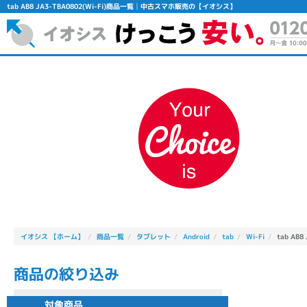
tab AB8 JA3-TBA0802(Wi-Fi)商品一覧│中古スマホ販売の【イオシス】
フリーワード
除外ワード
人気の検索ワード：
Let's note
EliteBook
MacBook
イオシス 【ホーム】
商品一覧
タブレット
Android
tab
Wi-Fi
tab AB8
商品の絞り込み
シリーズ
対象商品