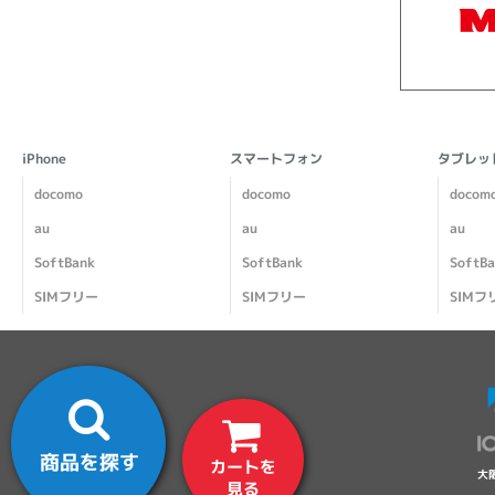
iPhone
スマートフォン
タブレッ
docomo
docomo
docom
au
au
au
SoftBank
SoftBank
SoftB
SIMフリー
SIMフリー
SIMフ
商品を探す
カートを
大
見る