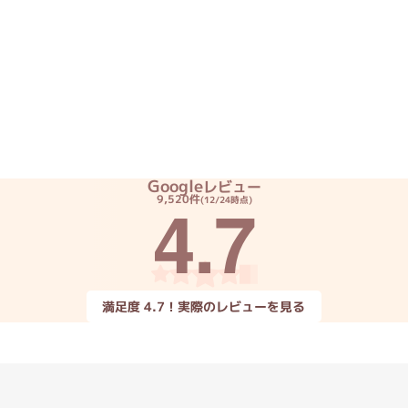
Core i7
Core i5
Core i3
そ
メモリ
~
omeOS
その他
Google
レビュー
4.7
9,520件
(12/24時点)
モニタサイズ
~
発売日
満足度 4.7！実際のレビューを見る
月
年
月
年