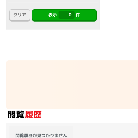
アウトレット
クリア
表示
0
件
OS
OSの絞り込み
Chr
Win 11
Win 10
MacOS
Win 7
Win 8
容量
~
価格
円 ～
円
閲覧履歴が見つかりません