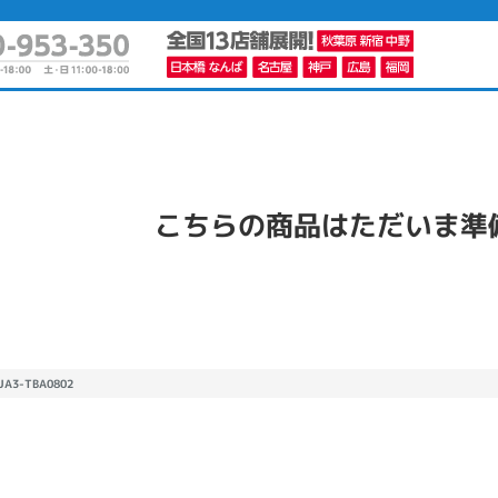
かんたんパソコン検索に切り替える
こちらの商品はただいま準
カテゴリー
商品ジャンルの絞り込み
ノートPC
デスクPC
モニター
 JA3-TBA0802
メーカー