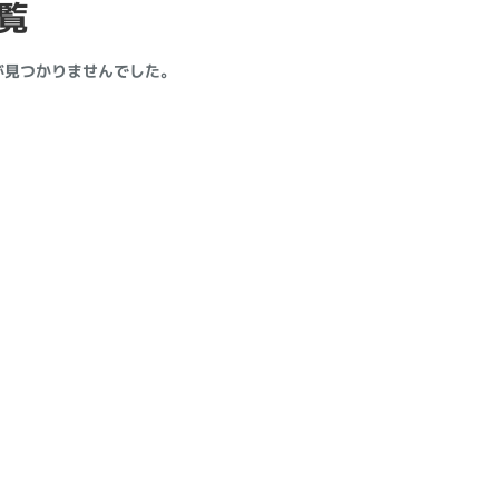
覧
製造、販売メーカーの絞り込み
Pana
TOSHIBA
Apple
SONY
VAIO
が見つかりませんでした。
Asus
HP
ドライブ
ドライブの絞り込み
DVD-マルチ
BD-ROM
BD−R
DVDスーパーマルチ
その他
CPU
CPUの絞り込み
Apple M1
Apple M2
ンク
Cランク
Ryzen 9