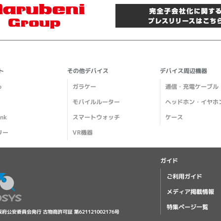
ト
その他デバイス
デバイス周辺機器
o
ガラケー
通信・充電ケーブル
モバイルルーター
ヘッドホン・イヤホ
ank
スマートウォッチ
ケース
リー
VR機器
ガイド
ご利用ガイド
メディア掲載情報
特集ページ一覧
阪府公安委員会発行 古物商許可証 第621121002176号