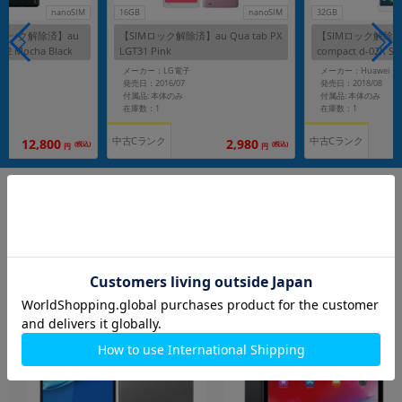
nanoSIM
16GB
nanoSIM
32GB
Mロック解除済】au
【SIMロック解除済】au Qua tab PX
【SIMロック解除済】
32 Mocha Black
LGT31 Pink
compact d-02K Sil
A
メーカー：LG電子
メーカー：Huawei
発売日：2016/07
発売日：2018/08
書
付属品: 本体のみ
付属品: 本体のみ
在庫数：1
在庫数：1
中古Cランク
中古Cランク
12,800
2,980
(税込)
(税込)
円
円
もっと見る
タブレット