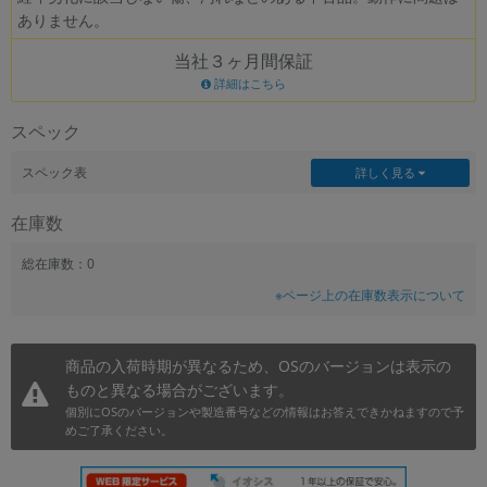
ありません。
~
当社３ヶ月間保証
容量
詳細はこちら
~
スペック
モニタサイズ
スペック表
詳しく見る
~
在庫数
価格
総在庫数：0
※ページ上の在庫数表示について
円 ～
円
商品の入荷時期が異なるため、OSのバージョンは表示の
ものと異なる場合がございます。
発売日
個別にOSのバージョンや製造番号などの情報はお答えできかねますので予
月 から
年
めご了承ください。
月 まで
年