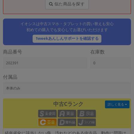
「iPhone」「Xperia」「Galaxy」など
似た商品を探す
メーカー
製造、販売メーカーの絞り込み
「Apple」「SONY」「SHARP」など
イオシスは中古スマホ・タブレットの買い替えも安心
初めての購入でも安心してお選びいただけます
機能・特徴
1weekあんしんサポートを確認する
商品の搭載機能による絞り込み
「5G対応」「防水」「ワンセグ」など
商品番号
在庫数
ドライブ
ドライブの絞り込み
202391
0
ランク
付属品
商品状態の絞り込み
「新品」「未使用」「中古」など
本体のみ
CPU
CPUの絞り込み
中古Cランク
詳しく見る
OS
OSの絞り込み
メモリ
経年劣化に該当しない傷、汚れなどのある中古品。動作に問題は