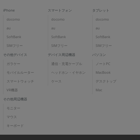
iPhone
スマートフォン
タブレット
docomo
docomo
docomo
au
au
au
SoftBank
SoftBank
SoftBank
SIMフリー
SIMフリー
SIMフリー
その他デバイス
デバイス周辺機器
パソコン
ガラケー
通信・充電ケーブル
ノートPC
モバイルルーター
ヘッドホン・イヤホン
MacBook
スマートウォッチ
ケース
デスクトップ
VR機器
Mac
その他周辺機器
モニター
マウス
キーボード