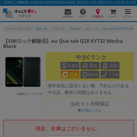
【SIMロック解除済】au Qua tab QZ8 KYT32 Mocha Black 【中古Cランク】|中古タブレットの【イオシス】
お問合せ
店舗案内
メニュー
ガイド
カート
イオシス 【ホーム】
商品一覧
タブレット
Android
qua
au
Qua tab QZ8 KYT32 Mocha
【SIMロック解除済】au Qua tab QZ8 KYT32 Mocha
Black
かんたんパソコン検索に切り替える
中古Cランク
フリーワード
除外ワード
経年劣化に該当しない傷、汚れなどのある
中古品。動作に問題はありません。
人気の検索ワード：
Let's note
EliteBook
MacBook
※画像はイメージです
当社３ヶ月間保証
カテゴリー
詳細はこちら
商品ジャンルの絞り込み
「スマートフォン」「タブレット」など
シリーズ
現在、在庫はございません。
商品シリーズ名・ブランド名の絞り込み。