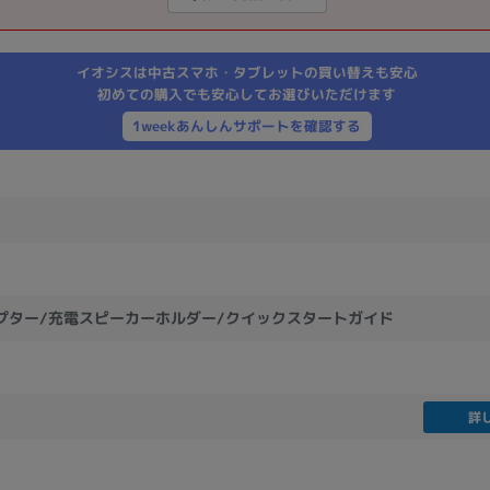
製造、販売メーカーの絞り込み
Pana
TOSHIBA
Apple
SONY
VAIO
イオシスは中古スマホ・タブレットの買い替えも安心
Asus
HP
初めての購入でも安心してお選びいただけます
1weekあんしんサポートを確認する
ドライブ
ドライブの絞り込み
DVD-マルチ
BD-ROM
BD−R
DVDスーパーマルチ
その他
プター/充電スピーカーホルダー/クイックスタートガイド
CPU
詳
CPUの絞り込み
Apple M1
Apple M2
ンク
Cランク
Ryzen 9