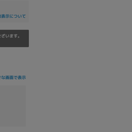
の他
数表示について
ございます。
きな画面で表示
 から
 まで