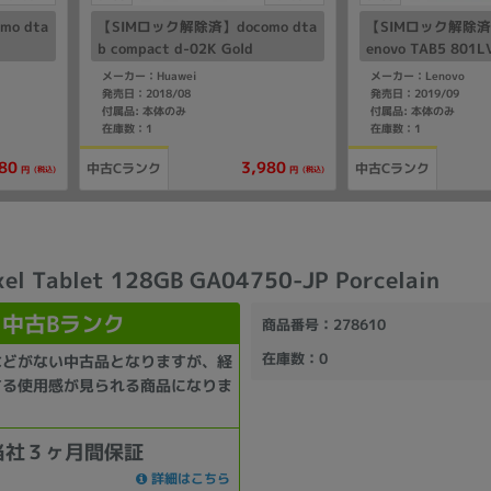
o dta
【SIMロック解除済】docomo dta
【SIMロック解除済】S
b compact d-02K Gold
enovo TAB5 80
メーカー：Huawei
メーカー：Lenovo
発売日：2018/08
発売日：2019/09
付属品: 本体のみ
付属品: 本体のみ
在庫数：1
在庫数：1
80
3,980
中古Cランク
中古Cランク
(税込)
(税込)
円
円
xel Tablet 128GB GA04750-JP Porcelain
中古Bランク
商品番号
：278610
在庫数
：0
などがない中古品となりますが、経
する使用感が見られる商品になりま
当社３ヶ月間保証
詳細はこちら