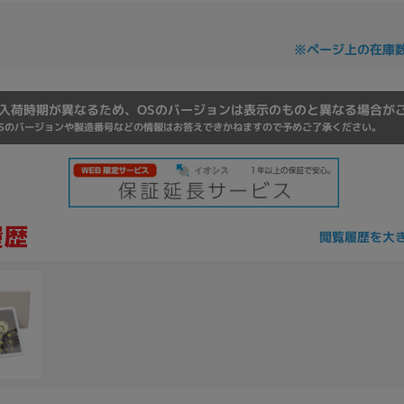
Core i7
Core i5
Core i3
そ
※ページ上の在庫
メモリ
入荷時期が異なるため、OSのバージョンは表示のものと異なる場合が
Sのバージョンや製造番号などの情報はお答えできかねますので予めご了承ください。
~
omeOS
その他
モニタサイズ
~
閲覧履歴を大
発売日
月
年
月
年