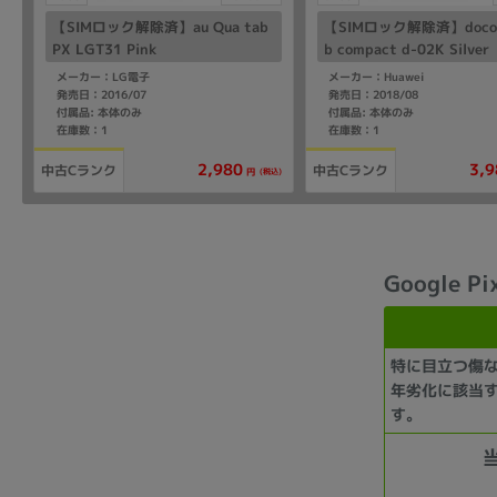
【SIMロック解除済】au Qua tab
【SIMロック解除済】docom
PX LGT31 Pink
b compact d-02K Silver
メーカー：LG電子
メーカー：Huawei
発売日：2016/07
発売日：2018/08
付属品: 本体のみ
付属品: 本体のみ
在庫数：1
在庫数：1
2,980
3,9
中古Cランク
中古Cランク
(税込)
円
Google Pi
特に目立つ傷
年劣化に該当
す。