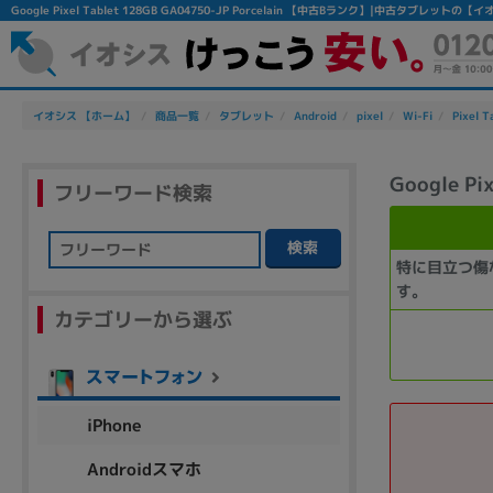
Google Pixel Tablet 128GB GA04750-JP Porcelain 【中古Bランク】|中古タブレットの【
イオシス 【ホーム】
商品一覧
タブレット
Android
pixel
Wi-Fi
Pixel T
Google Pi
フリーワード検索
検索
特に目立つ傷
フリーワード
す。
カテゴリーから選ぶ
除外ワード
人気の検索ワード：
Let's note
EliteBook
MacBook
iPhone
Androidスマホ
シリーズ