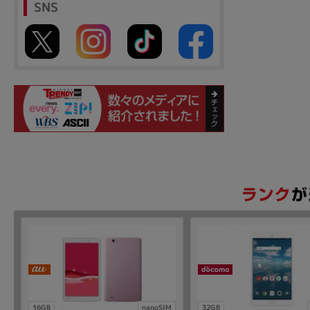
SNS
16GB
nanoSIM
32GB