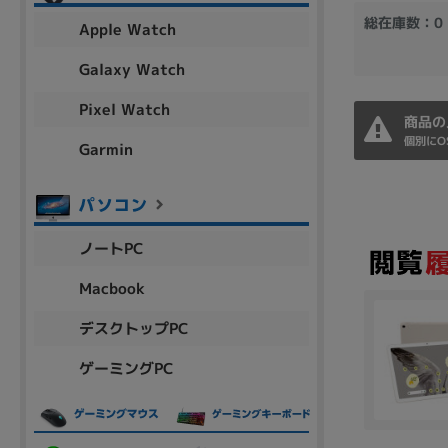
アウトレット
総在庫数：0
Apple Watch
Galaxy Watch
Pixel Watch
OS
商品の
OSの絞り込み
個別にO
Garmin
Chr
Win 11
Win 10
MacOS
Win 7
Win 8
容量
ノートPC
~
Macbook
デスクトップPC
価格
ゲーミングPC
円 ～
円