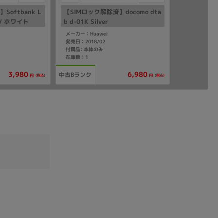
oftbank L
【SIMロック解除済】docomo dta
1LV ホワイト
b d-01K Silver
メーカー：Huawei
発売日：2018/02
付属品: 本体のみ
在庫数：1
3,980
6,980
中古Bランク
(税込)
(税込)
円
円