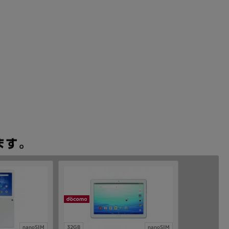
nanoSIM
32GB
nanoSIM