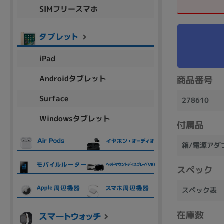
SIMフリースマホ
商品シリーズ名・ブランド名の絞り込み。
Let's note
dynabook
Thinkpad
LAVIE
FMV
macbook
Inspiron
aspire
iPad
Androidタブレット
商品番号
機能・特徴
Surface
278610
商品の搭載機能による絞り込み
Windowsタブレット
Webカメラ内蔵
付属品
箱/電源アダ
スペック
ランク
スペック表
商品状態の絞り込み
在庫数
新品/未使用
Aランク
Bラ
未使用
中古
新品