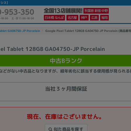
イオシス】
ablet GA04750-JP Porcelain
Google Pixel Tablet 128GB GA04750-JP Porcelain (商品番号
xel Tablet 128GB GA04750-JP Porcelain
かんたんパソコン検索に切り替える
中古Bランク
などがない中古品となりますが、経年劣化に該当する使用感が見られる
カテゴリー
商品ジャンルの絞り込み
当社３ヶ月間保証
ノートPC
デスクPC
モニター
現在、在庫はございません。
メーカー
似た商品を探す