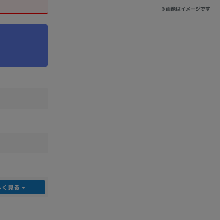
※画像はイメージです
sonic
FUJITSU
Lenovo
DVD-ROM
DVD±RW
しく見る
Ryzen 7
Ryzen 5
Core i9