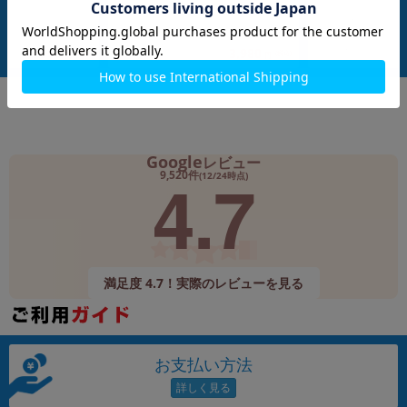
付属品: 本体のみ
付属品: 本体のみ
在庫数：1
在庫数：1
中古Cランク
中古Cランク
2,980
3,980
(税込)
(税込)
円
円
Google
レビュー
4.7
9,520件
(12/24時点)
満足度 4.7！実際のレビューを見る
お支払い方法