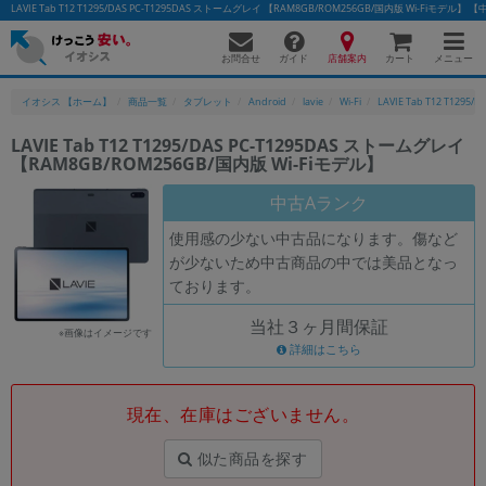
LAVIE Tab T12 T1295/DAS PC-T1295DAS ストームグレイ 【RAM8GB/ROM256GB/国内版 Wi-F
お問合せ
店舗案内
メニュー
ガイド
カート
イオシス 【ホーム】
商品一覧
タブレット
Android
lavie
Wi-Fi
LAVIE Tab T12 T1295/D
LAVIE Tab T12 T1295/DAS PC-T1295DAS ストームグレイ
【RAM8GB/ROM256GB/国内版 Wi-Fiモデル】
かんたんパソコン検索に切り替える
中古Aランク
使用感の少ない中古品になります。傷など
フリーワード
が少ないため中古商品の中では美品となっ
ております。
除外ワード
当社３ヶ月間保証
人気の検索ワード：
Let's note
EliteBook
MacBook
※画像はイメージです
詳細はこちら
カテゴリー
商品ジャンルの絞り込み
「スマートフォン」「タブレット」など
現在、在庫はございません。
シリーズ
似た商品を探す
商品シリーズ名・ブランド名の絞り込み。