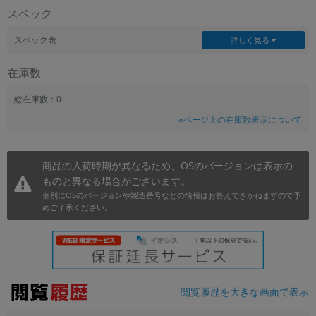
スペック
~
スペック表
詳しく見る
容量
在庫数
~
総在庫数：0
モニタサイズ
※ページ上の在庫数表示について
~
商品の入荷時期が異なるため、OSのバージョンは表示の
価格
ものと異なる場合がございます。
円 ～
円
個別にOSのバージョンや製造番号などの情報はお答えできかねますので予
めご了承ください。
発売日
月 から
年
閲覧履歴を大きな画面で表示
月 まで
年