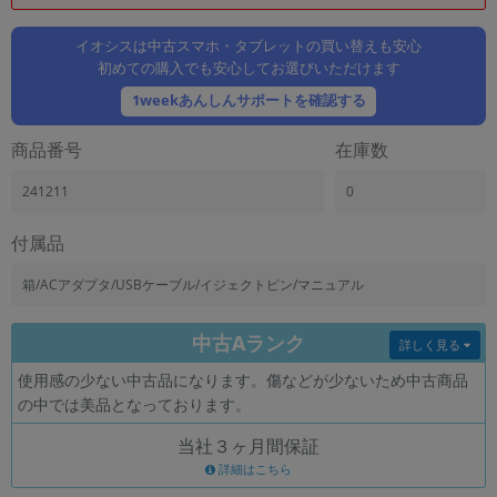
「iPhone」「Xperia」「Galaxy」など
メーカー
イオシスは中古スマホ・タブレットの買い替えも安心
初めての購入でも安心してお選びいただけます
製造、販売メーカーの絞り込み
「Apple」「SONY」「SHARP」など
1weekあんしんサポートを確認する
機能・特徴
商品番号
在庫数
商品の搭載機能による絞り込み
「5G対応」「防水」「ワンセグ」など
241211
0
ドライブ
ドライブの絞り込み
付属品
ランク
箱/ACアダプタ/USBケーブル/イジェクトピン/マニュアル
商品状態の絞り込み
「新品」「未使用」「中古」など
中古Aランク
詳しく見る
CPU
使用感の少ない中古品になります。傷などが少ないため中古商品
CPUの絞り込み
の中では美品となっております。
OS
当社３ヶ月間保証
OSの絞り込み
詳細はこちら
メモリ