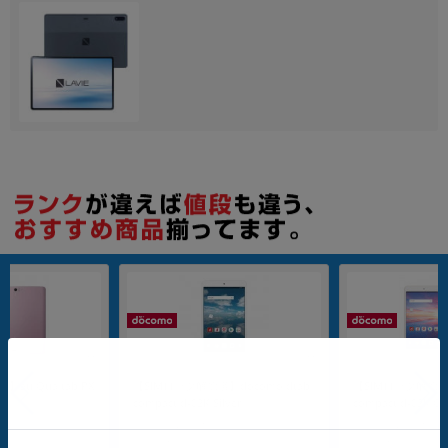
各項目のチェックボックスは「or検索」となります。
ただし機能別のみ「and検索」となります。
nanoSIM
32GB
nanoSIM
32GB
au Qua tab PX
【SIMロック解除済】docomo dtab
【SIMロック解除済】
compact d-02K Silver
compact d-02K Go
メーカー：Huawei
メーカー：Huawei
発売日：2018/08
発売日：2018/08