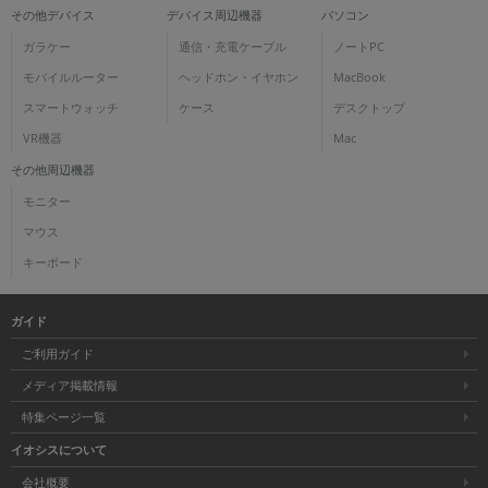
その他デバイス
デバイス周辺機器
パソコン
ガラケー
通信・充電ケーブル
ノートPC
モバイルルーター
ヘッドホン・イヤホン
MacBook
スマートウォッチ
ケース
デスクトップ
VR機器
Mac
その他周辺機器
モニター
マウス
キーボード
ガイド
ご利用ガイド
メディア掲載情報
特集ページ一覧
イオシスについて
会社概要