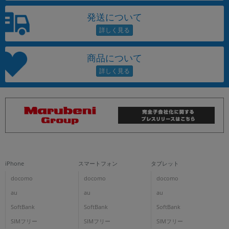
発送について
商品について
iPhone
スマートフォン
タブレット
docomo
docomo
docomo
au
au
au
SoftBank
SoftBank
SoftBank
SIMフリー
SIMフリー
SIMフリー